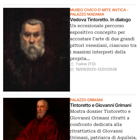
MUSEO CIVICO D'ARTE ANTICA -
PALAZZO MADAMA
Vedova Tintoretto. In dialogo
Un eccezionale percorso
espositivo concepito per
accostare l’arte di due grandi
pittori veneziani, ciascuno tra
i massimi interpreti della
propria…
Torino (TO)
18/09/2025
–
12/01/2026
PALAZZO GRIMANI
Tintoretto e Giovanni Grimani
Mostra dossier Tintoretto e
Giovanni Grimani ritratti a
confronto dedicata alla
ritrattistica di Giovanni
Grimani, patriarca di Aquileia.