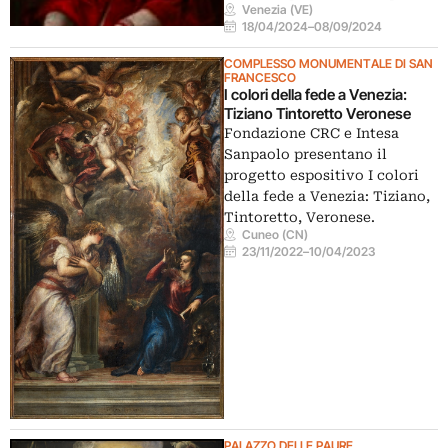
Venezia (VE)
18/04/2024
–
08/09/2024
COMPLESSO MONUMENTALE DI SAN
FRANCESCO
I colori della fede a Venezia:
Tiziano Tintoretto Veronese
Fondazione CRC e Intesa
Sanpaolo presentano il
progetto espositivo I colori
della fede a Venezia: Tiziano,
Tintoretto, Veronese.
Cuneo (CN)
23/11/2022
–
10/04/2023
PALAZZO DELLE PAURE