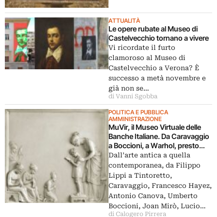
ATTUALITÀ
Le opere rubate al Museo di
Castelvecchio tornano a vivere
Vi ricordate il furto
clamoroso al Museo di
Castelvecchio a Verona? È
successo a metà novembre e
già non se…
di Vanni Sgobba
POLITICA E PUBBLICA
AMMINISTRAZIONE
MuVir, il Museo Virtuale delle
Banche Italiane. Da Caravaggio
a Boccioni, a Warhol, presto
online il “catalogo” in 3D delle
Dall’arte antica a quella
collezioni d’arte bancarie
contemporanea, da Filippo
Lippi a Tintoretto,
Caravaggio, Francesco Hayez,
Antonio Canova, Umberto
Boccioni, Joan Mirò, Lucio…
di Calogero Pirrera