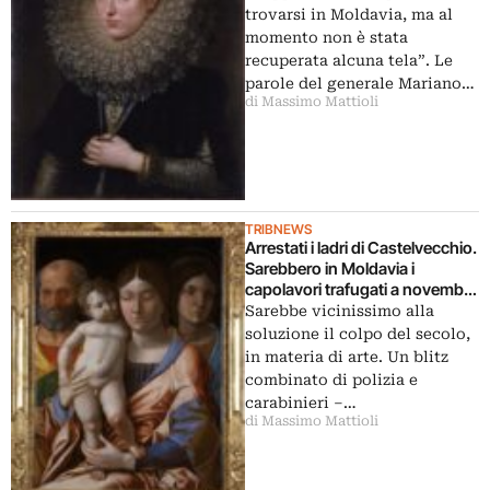
ancora recuperata”
trovarsi in Moldavia, ma al
momento non è stata
recuperata alcuna tela”. Le
parole del generale Mariano…
di Massimo Mattioli
TRIBNEWS
Arrestati i ladri di Castelvecchio.
Sarebbero in Moldavia i
capolavori trafugati a novembre
dal museo veronese: in manette
Sarebbe vicinissimo alla
12 persone, fra cui una guardia
soluzione il colpo del secolo,
giurata
in materia di arte. Un blitz
combinato di polizia e
carabinieri –…
di Massimo Mattioli