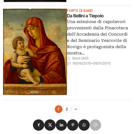
FORTE DI BARD
Da Bellini a Tiepolo
Una selezione di capolavori
provenienti dalla Pinacoteca
dell’Accademia dei Concordi
e del Seminario Vescovile di
Rovigo è protagonista della
mostra…
Bard (AO)
19/06/2015
–
08/11/2015
Navigazione eventi
1
2
Pagina successiva
Condividi su Facebook
Condividi su X
Condividi su LinkedIn
Condividi su Pinterest
Condividi su WhatsApp
Condividi su Email