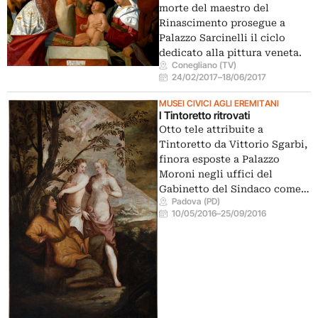
morte del maestro del
Rinascimento prosegue a
Palazzo Sarcinelli il ciclo
dedicato alla pittura veneta.
Conegliano (TV)
24/02/2017
–
18/06/2017
MUSEI CIVICI AGLI EREMITANI
I Tintoretto ritrovati
Otto tele attribuite a
Tintoretto da Vittorio Sgarbi,
finora esposte a Palazzo
Moroni negli uffici del
Gabinetto del Sindaco come…
Padova (PD)
10/05/2016
–
25/09/2016