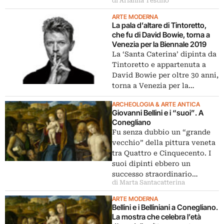
di Arianna Testino
ARTE MODERNA
La pala d’altare di Tintoretto,
che fu di David Bowie, torna a
Venezia per la Biennale 2019
La ‘Santa Caterina’ dipinta da
Tintoretto e appartenuta a
David Bowie per oltre 30 anni,
torna a Venezia per la…
ARCHEOLOGIA & ARTE ANTICA
Giovanni Bellini e i “suoi”. A
Conegliano
Fu senza dubbio un “grande
vecchio” della pittura veneta
tra Quattro e Cinquecento. I
suoi dipinti ebbero un
successo straordinario…
di Marta Santacatterina
ARTE MODERNA
Bellini e i Belliniani a Conegliano.
La mostra che celebra l’età