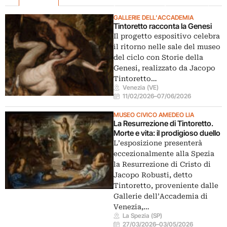
GALLERIE DELL'ACCADEMIA
Tintoretto racconta la Genesi
Il progetto espositivo celebra
il ritorno nelle sale del museo
del ciclo con Storie della
Genesi, realizzato da Jacopo
Tintoretto…
Venezia (VE)
11/02/2026
–
07/06/2026
MUSEO CIVICO AMEDEO LIA
La Resurrezione di Tintoretto.
Morte e vita: il prodigioso duello
L’esposizione presenterà
eccezionalmente alla Spezia
la Resurrezione di Cristo di
Jacopo Robusti, detto
Tintoretto, proveniente dalle
Gallerie dell’Accademia di
Venezia,…
La Spezia (SP)
27/03/2026
–
03/05/2026