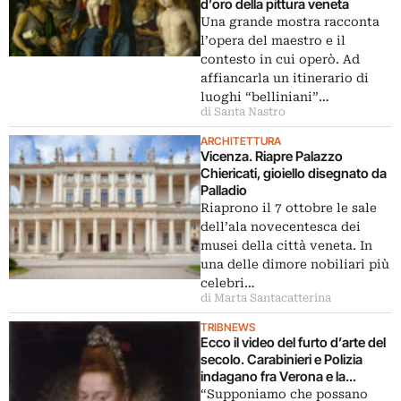
d’oro della pittura veneta
Una grande mostra racconta
l’opera del maestro e il
contesto in cui operò. Ad
affiancarla un itinerario di
luoghi “belliniani”…
di Santa Nastro
ARCHITETTURA
Vicenza. Riapre Palazzo
Chiericati, gioiello disegnato da
Palladio
Riaprono il 7 ottobre le sale
dell’ala novecentesca dei
musei della città veneta. In
una delle dimore nobiliari più
celebri…
di Marta Santacatterina
TRIBNEWS
Ecco il video del furto d’arte del
secolo. Carabinieri e Polizia
indagano fra Verona e la
Moldavia: “Nessuna tela è stata
“Supponiamo che possano