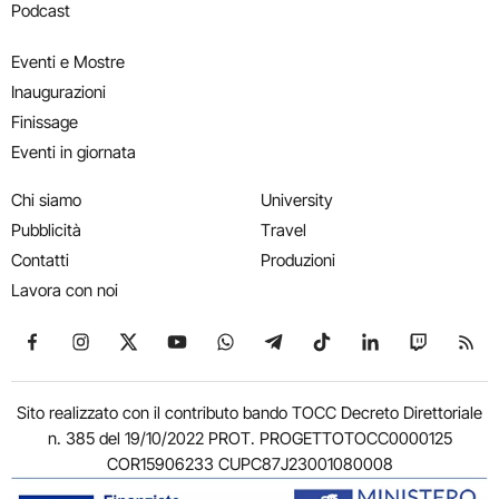
Podcast
Eventi e Mostre
Inaugurazioni
Finissage
Eventi in giornata
Chi siamo
University
Pubblicità
Travel
Contatti
Produzioni
Lavora con noi
Seguici su Facebook
Seguici su Instagram
Seguici su X
Seguici su YouTube
Seguici su WhatsApp
Seguici su Telegram
Seguici su TikTok
Seguici su Link
Seguici su
Segui
Sito realizzato con il contributo bando TOCC Decreto Direttoriale
n. 385 del 19/10/2022 PROT. PROGETTOTOCC0000125
COR15906233 CUPC87J23001080008