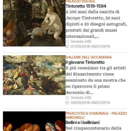
PALAZZO DUCALE
Tintoretto 1519-1594
A 500 anni dalla nascita di
Jacopo Tintoretto, 50 suoi
dipinti e 20 disegni autografi,
prestati dai grandi musei
internazionali,…
Venezia (VE)
07/09/2018
–
06/01/2019
GALLERIE DELL'ACCADEMIA
Il giovane Tintoretto
Il più veneziano tra gli artisti
del Rinascimento viene
esaminato da una mostra che
ne ripercorre il primo
decennio di…
Venezia (VE)
06/09/2018
–
06/01/2019
PINACOTECA COMUNALE - PALAZZO
SARCINELLI
Bellini e i belliniani
Nel cinquecentenario della