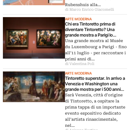
Rubenshuis alla…
di Marco Enrico Giacomelli
ARTE MODERNA
Chi era Tintoretto prima di
diventare Tintoretto? Una
grande mostra a Parigi lo
racconta
Una grande mostra al Musée
du Luxembourg a Parigi - fino
all’11 luglio - per raccontare i
primi anni di…
di Valentina Poli
ARTE MODERNA
Tintoretto superstar. In arrivo a
Venezia e Washington una
grande mostra per i 500 anni
dalla sua nascita
Sarà Venezia, città d’origine
di Tintoretto, a ospitare la
prima tappa di un importante
evento espositivo dedicato
all’artista rinascimentale,
nel…