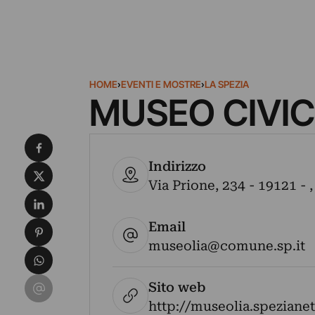
HOME
›
EVENTI E MOSTRE
›
LA SPEZIA
MUSEO CIVIC
Condividi su Facebook
Indirizzo
Condividi su X
Via Prione, 234 - 19121 - ,
Condividi su LinkedIn
Email
Condividi su Pinterest
museolia@comune.sp.it
Condividi su WhatsApp
Condividi su Email
Sito web
http://museolia.spezianet.