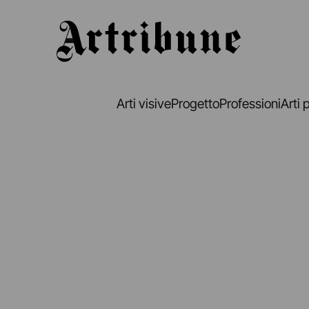
Artribune
Arti visive
Progetto
Professioni
Arti 