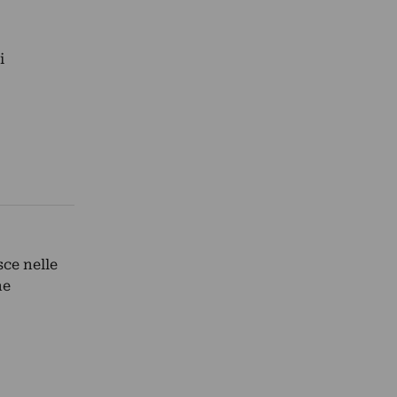
i
sce nelle
ne