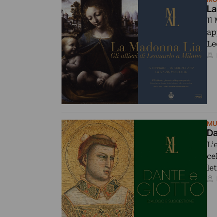
La
Il
ap
Le
MU
Da
L’
ce
le