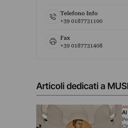
Telefono Info
+39 0187731100
Fax
+39 0187731408
Articoli dedicati a M
AR
Al
Pe
Ci