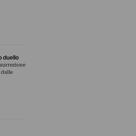
o duello
esurrezione
 dalle