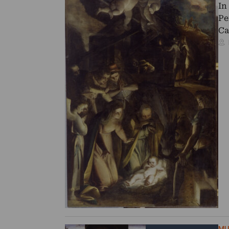
In
Pe
Ca
MU