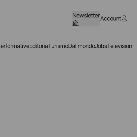
Newsletter
Account
performative
Editoria
Turismo
Dal mondo
Jobs
Television