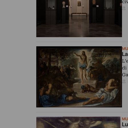
ci
MU
La
L’
di
Ga
MU
Lu