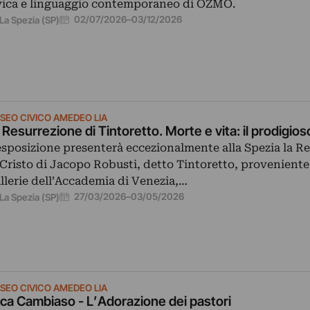
vica e linguaggio contemporaneo di OZMO.
02/07/2026
–
03/12/2026
La Spezia (SP)
SEO CIVICO AMEDEO LIA
 Resurrezione di Tintoretto. Morte e vita: il prodigios
esposizione presenterà eccezionalmente alla Spezia la R
 Cristo di Jacopo Robusti, detto Tintoretto, proveniente
llerie dell’Accademia di Venezia,…
27/03/2026
–
03/05/2026
La Spezia (SP)
SEO CIVICO AMEDEO LIA
ca Cambiaso - L’Adorazione dei pastori