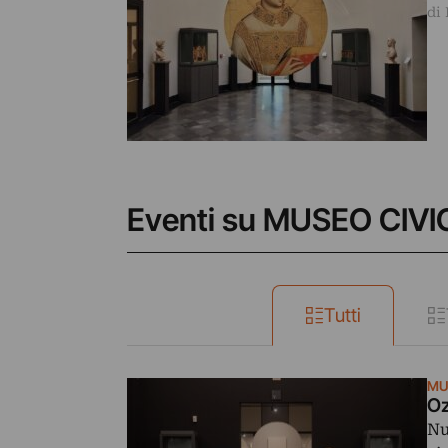
di 
Eventi su MUSEO CIV
Tutti
MU
Oz
Nu