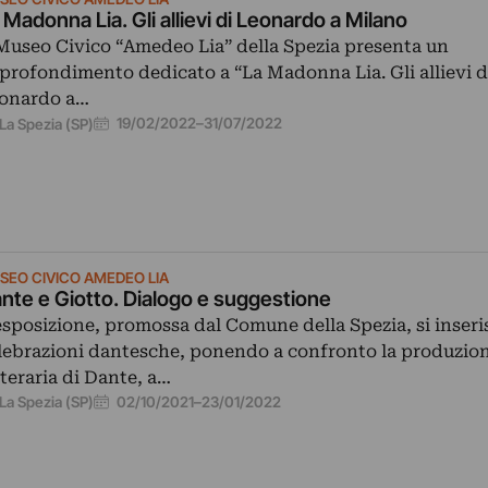
 Madonna Lia. Gli allievi di Leonardo a Milano
 Museo Civico “Amedeo Lia” della Spezia presenta un
profondimento dedicato a “La Madonna Lia. Gli allievi d
onardo a…
19/02/2022
–
31/07/2022
La Spezia (SP)
SEO CIVICO AMEDEO LIA
nte e Giotto. Dialogo e suggestione
esposizione, promossa dal Comune della Spezia, si inseri
lebrazioni dantesche, ponendo a confronto la produzio
tteraria di Dante, a…
02/10/2021
–
23/01/2022
La Spezia (SP)