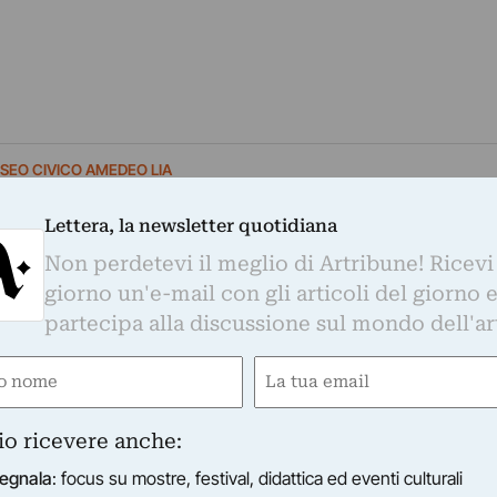
SEO CIVICO AMEDEO LIA
Elogio della Bellezza
 straordinari capolavori raggiungono le raccolte del Mus
Lettera, la newsletter quotidiana
 superbo Omaggio nel suo ventennale.
Non perdetevi il meglio di Artribune! Ricevi
23/03/2017
–
25/06/2017
La Spezia (SP)
giorno un'e-mail con gli articoli del giorno 
partecipa alla discussione sul mondo dell'ar
e
Email
gatorio)
(Obbligatorio)
io ricevere anche:
egnala
: focus su mostre, festival, didattica ed eventi culturali
 AMEDEO LIA