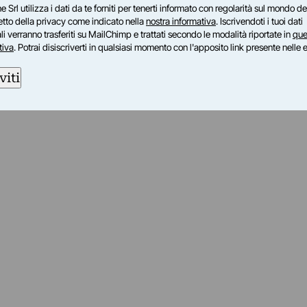
e Srl utilizza i dati da te forniti per tenerti informato con regolarità sul mondo del
petto della privacy come indicato nella
nostra informativa
. Iscrivendoti i tuoi dati
i verranno trasferiti su MailChimp e trattati secondo le modalità riportate in
que
tiva
. Potrai disiscriverti in qualsiasi momento con l'apposito link presente nelle 
viti