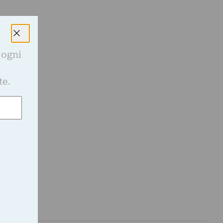
 ogni
e
te.