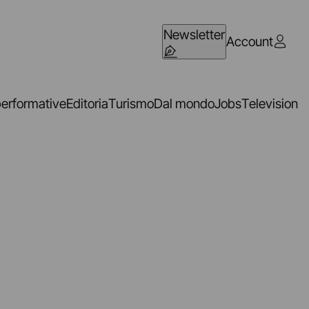
Newsletter
Account
performative
Editoria
Turismo
Dal mondo
Jobs
Television