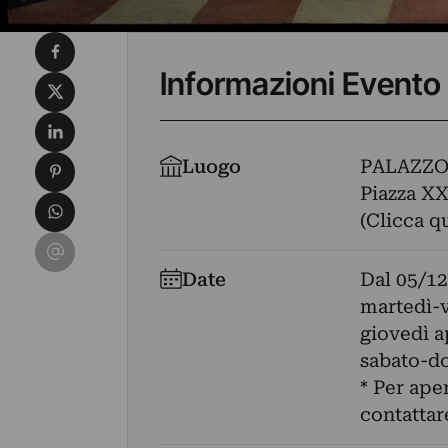
Condividi su Facebook
Informazioni Evento
Condividi su X
Condividi su LinkedIn
Condividi su Pinterest
Luogo
PALAZZO
Piazza XX
Condividi su WhatsApp
(Clicca q
Condividi su Email
Date
Dal
05/12
martedì-v
giovedì a
sabato-d
* Per ape
contattar