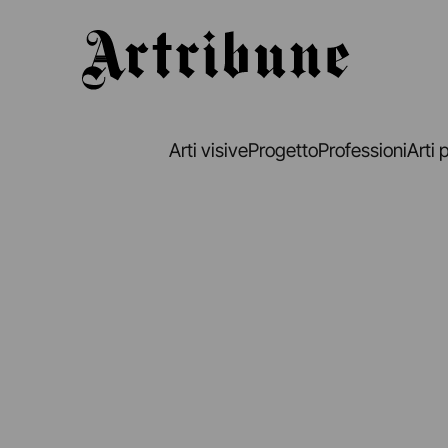
Artribune
Arti visive
Progetto
Professioni
Arti 