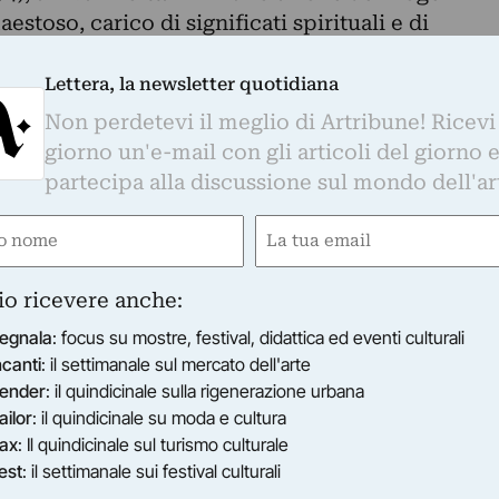
stoso, carico di significati spirituali e di
manti dell’arte perché questa Annunciazione, di
Lettera, la newsletter quotidiana
ta privato, solo tre volte negli ultimi cento anni
Non perdetevi il meglio di Artribune! Ricevi
amente.
giorno un'e-mail con gli articoli del giorno 
hia San Nicolò di Lecco/Comunità Pastorale
partecipa alla discussione sul mondo dell'ar
ganizza l’esposizione è offrire all’intera città
e
Email
 sul mistero cristiano del Natale, in particolare
di una donna assume la natura umana e diventa
gatorio)
(Obbligatorio)
enda terrena, attraverso l’esposizione guidata di
io ricevere anche:
he sappia anche suscitare un interesse e una
egnala
: focus su mostre, festival, didattica ed eventi culturali
le.
ncanti
: il settimanale sul mercato dell'arte
ender
: il quindicinale sulla rigenerazione urbana
ailor
: il quindicinale su moda e cultura
ax
: Il quindicinale sul turismo culturale
est
: il settimanale sui festival culturali