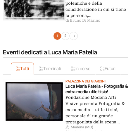
polemiche e della
considerazione in cui si tiene
la persona,…
di Bruno Di Marino
Navigazione articoli
1
2
Pagina successiva
Eventi dedicati a Luca Maria Patella
Tutti
Terminati
In corso
Futuri
PALAZZINA DEI GIARDINI
Luca Maria Patella - Fotografia &
extra media utile ti sia!
Fondazione Modena Arti
Visive presenta Fotografia &
extra media – utile ti sia!,
personale di un grande
protagonista della scena…
Modena (MO)