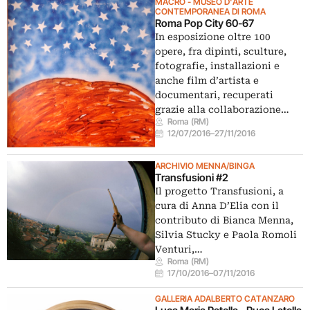
MACRO - MUSEO D'ARTE
CONTEMPORANEA DI ROMA
Roma Pop City 60-67
In esposizione oltre 100
opere, fra dipinti, sculture,
fotografie, installazioni e
anche film d’artista e
documentari, recuperati
grazie alla collaborazione…
Roma (RM)
12/07/2016
–
27/11/2016
ARCHIVIO MENNA/BINGA
Transfusioni #2
Il progetto Transfusioni, a
cura di Anna D’Elia con il
contributo di Bianca Menna,
Silvia Stucky e Paola Romoli
Venturi,…
Roma (RM)
17/10/2016
–
07/11/2016
GALLERIA ADALBERTO CATANZARO