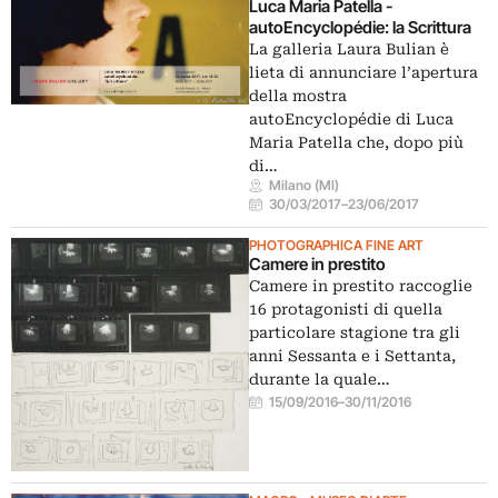
Luca Maria Patella -
autoEncyclopédie: la Scrittura
La galleria Laura Bulian è
lieta di annunciare l’apertura
della mostra
autoEncyclopédie di Luca
Maria Patella che, dopo più
di…
Milano (MI)
30/03/2017
–
23/06/2017
PHOTOGRAPHICA FINE ART
Camere in prestito
Camere in prestito raccoglie
16 protagonisti di quella
particolare stagione tra gli
anni Sessanta e i Settanta,
durante la quale…
15/09/2016
–
30/11/2016