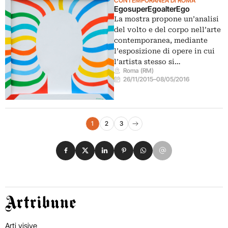
CONTEMPORANEA DI ROMA
EgosuperEgoalterEgo
La mostra propone un’analisi
del volto e del corpo nell’arte
contemporanea, mediante
l’esposizione di opere in cui
l’artista stesso si…
Roma (RM)
26/11/2015
–
08/05/2016
Navigazione eventi
1
2
3
Pagina successiva
Condividi su Facebook
Condividi su X
Condividi su LinkedIn
Condividi su Pinterest
Condividi su WhatsApp
Condividi su Email
Artribune
Arti visive