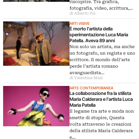
riscoprire. Tra grafica,
fotografia, video, scrittura,…
di Alberto Fiz
ARTI VISIVE
È morto l’artista della
sperimentazione Luca Maria
Patella. Aveva 89 anni
Non solo un artista, ma anche
un fotografo, un regista e uno
scrittore. Il mondo dell’arte
perde l’artista romano
avanguardista…
di Valentina Muzi
ARTE CONTEMPORANEA
La collaborazione fra la stilista
Maria Calderara e l’artista Luca
Maria Patella
Il legame tra arte e moda non
smette di stupire, Questa
volta attraverso le creazioni
della stilista Maria Calderara
e…