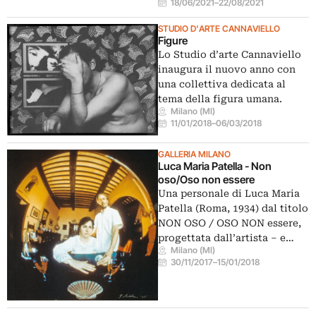
18/06/2021
–
22/08/2021
STUDIO D'ARTE CANNAVIELLO
Figure
Lo Studio d’arte Cannaviello
inaugura il nuovo anno con
una collettiva dedicata al
tema della figura umana.
Milano (MI)
11/01/2018
–
06/03/2018
GALLERIA MILANO
Luca Maria Patella - Non
oso/Oso non essere
Una personale di Luca Maria
Patella (Roma, 1934) dal titolo
NON OSO / OSO NON essere,
progettata dall’artista – e…
Milano (MI)
30/11/2017
–
15/01/2018