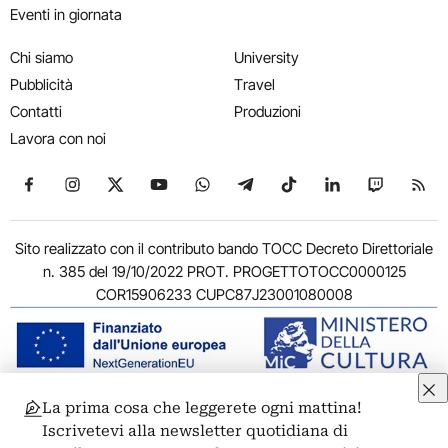
Eventi in giornata
Chi siamo
University
Pubblicità
Travel
Contatti
Produzioni
Lavora con noi
Seguici su Facebook
Seguici su Instagram
Seguici su X
Seguici su YouTube
Seguici su WhatsApp
Seguici su Telegram
Seguici su TikTok
Seguici su Link
Seguici su
Segui
Sito realizzato con il contributo bando TOCC Decreto Direttoriale
n. 385 del 19/10/2022 PROT. PROGETTOTOCC0000125
COR15906233 CUPC87J23001080008
La prima cosa che leggerete ogni mattina!
© 2011-2026 ARTRIBUNE srl – Corso Vittorio Emanuele II, 287 –
Iscrivetevi alla newsletter quotidiana di
00186 Roma - P.I. 11381581005