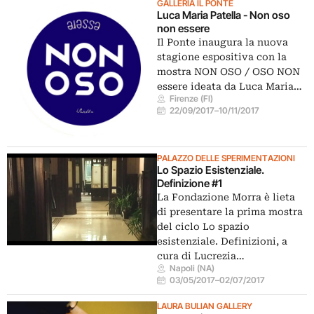
GALLERIA IL PONTE
Luca Maria Patella - Non oso
non essere
Il Ponte inaugura la nuova
stagione espositiva con la
mostra NON OSO / OSO NON
essere ideata da Luca Maria…
Firenze (FI)
22/09/2017
–
10/11/2017
PALAZZO DELLE SPERIMENTAZIONI
Lo Spazio Esistenziale.
Definizione #1
La Fondazione Morra è lieta
di presentare la prima mostra
del ciclo Lo spazio
esistenziale. Definizioni, a
cura di Lucrezia…
Napoli (NA)
03/05/2017
–
02/07/2017
LAURA BULIAN GALLERY