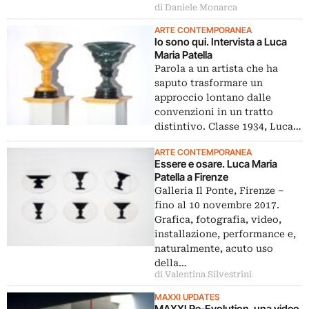
di Daniele Monarca
ARTE CONTEMPORANEA
Io sono qui. Intervista a Luca
Maria Patella
Parola a un artista che ha
saputo trasformare un
approccio lontano dalle
convenzioni in un tratto
distintivo. Classe 1934, Luca…
ARTE CONTEMPORANEA
Essere e osare. Luca Maria
Patella a Firenze
Galleria Il Ponte, Firenze ‒
fino al 10 novembre 2017.
Grafica, fotografia, video,
installazione, performance e,
naturalmente, acuto uso
della…
di Valentina Silvestrini
MAXXI UPDATES
MAXXI Re-Evolution, una video