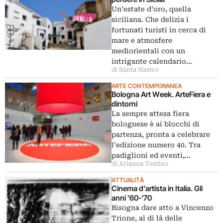
Un’estate d’oro, quella
siciliana. Che delizia i
fortunati turisti in cerca di
mare e atmosfere
mediorientali con un
intrigante calendario…
di Santa Nastro
ARTE CONTEMPORANEA
Bologna Art Week. ArteFiera e
dintorni
La sempre attesa fiera
bolognese è ai blocchi di
partenza, pronta a celebrare
l’edizione numero 40. Tra
padiglioni ed eventi,…
di Arianna Testino
ATTUALITÀ
Cinema d’artista in Italia. Gli
anni ’60-‘70
Bisogna dare atto a Vincenzo
Trione, al di là delle