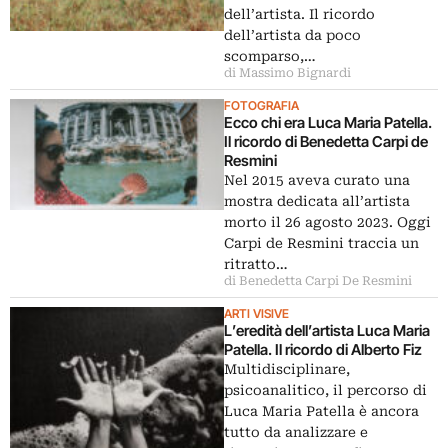
dell’artista. Il ricordo
dell’artista da poco
scomparso,…
di Massimo Bignardi
FOTOGRAFIA
Ecco chi era Luca Maria Patella.
Il ricordo di Benedetta Carpi de
Resmini
Nel 2015 aveva curato una
mostra dedicata all’artista
morto il 26 agosto 2023. Oggi
Carpi de Resmini traccia un
ritratto…
di Benedetta Carpi De Resmini
ARTI VISIVE
L’eredità dell’artista Luca Maria
Patella. Il ricordo di Alberto Fiz
Multidisciplinare,
psicoanalitico, il percorso di
Luca Maria Patella è ancora
tutto da analizzare e