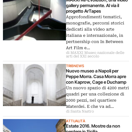
gallery permanente. Al via il
progetto ArTapes
Approfondimenti tematici,
monografie, percorsi storici
dedicati alla video arte
italiana e internazionale, in
pertnership con In Between
Art Film e…
di MAXXI Museo nazionale delle
arti del XXI secolo
TRIBNEWS
Nuovo museo a Napoli per
Peppe Morra. Casa Morra apre
con Kaprow, Cage e Duchamp
Un nuovo spazio di 4200 metri
quadri per una collezione di
2000 pezzi, nel quartiere
Materdei. E che va ad…
di Santa Nastro
ATTUALITÀ
Estate 2016. Mostre da non
perdere in Sicilia