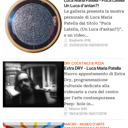
Luca Maria Patella - Puca Latella
Un Luca d'antan?!
La galleria presenta la mostra
personale di Luca Maria
Patella dal titolo “Puca
Latella, (Un Luca d’antan?!)”,
e un video…
Bagheria (PA)
25/06/2016
–
08/09/2016
DRY COCKTAILS & PIZZA
Extra DRY - Luca Maria Patella
Nuovo appuntamento di Extra
Dry, programmazione
culturale dedicata alla
videoarte a cura del centro
per l’arte contemporanea
Peep- hole in…
Milano (MI)
19/04/2016
–
18/07/2016
MACRO - MUSEO D'ARTE