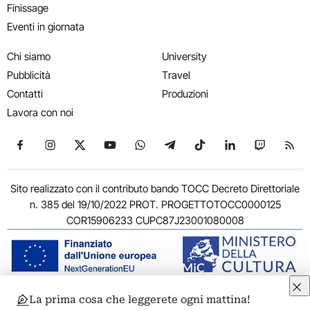
Finissage
Eventi in giornata
Chi siamo
University
Pubblicità
Travel
Contatti
Produzioni
Lavora con noi
Seguici su Facebook
Seguici su Instagram
Seguici su X
Seguici su YouTube
Seguici su WhatsApp
Seguici su Telegram
Seguici su TikTok
Seguici su Link
Seguici su
Segui
Sito realizzato con il contributo bando TOCC Decreto Direttoriale
n. 385 del 19/10/2022 PROT. PROGETTOTOCC0000125
COR15906233 CUPC87J23001080008
La prima cosa che leggerete ogni mattina!
© 2011-2026 ARTRIBUNE srl – Corso Vittorio Emanuele II, 287 –