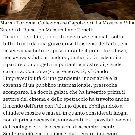
Marmi Torlonia. Collezionare Capolavori. La Mostra a Villa
Zucchi di Roma. ph Massimiliano Tonelli
Un anno terribile, pieno di incertezze e minato sotto
tutti i fronti da una grave crisi. Il sistema dell’arte, che
ne aveva già fatto le spese durante il primo lockdown,
non aveva voluto arrendersi, tentando di rialzarsi e
ripartire con progetti importanti e mostre di grande
caratura. Con coraggio e generosità, sfidando
l’imprevedibilità di una pandemia indomabile e la
carenza di un pubblico internazionale, pressoché
scomparso. La doccia gelata che ha investito prima il
settore del cinema e dello spettacolo
ha travolto anche
il mondo dell’arte
con l’ultimo dpcm
, obbligandolo a
chiudere mostre e musei, in quanto considerati luoghi
non di prima necessità, annoverati tra i possibili veicoli
del contagio e tra le occasioni di assembramento.
Sentenza più che mai immeritata, visto l’impegno