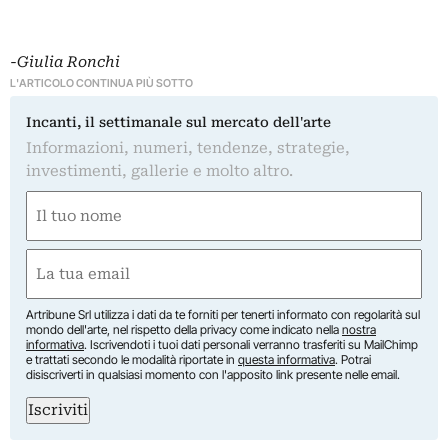
-Giulia Ronchi
L'ARTICOLO CONTINUA PIÙ SOTTO
Incanti, il settimanale sul mercato dell'arte
Informazioni, numeri, tendenze, strategie,
investimenti, gallerie e molto altro.
Nome
(Obbligatorio)
Nome
Email
(Obbligatorio)
Artribune Srl utilizza i dati da te forniti per tenerti informato con regolarità sul
mondo dell'arte, nel rispetto della privacy come indicato nella
nostra
informativa
. Iscrivendoti i tuoi dati personali verranno trasferiti su MailChimp
e trattati secondo le modalità riportate in
questa informativa
. Potrai
disiscriverti in qualsiasi momento con l'apposito link presente nelle email.
Iscriviti