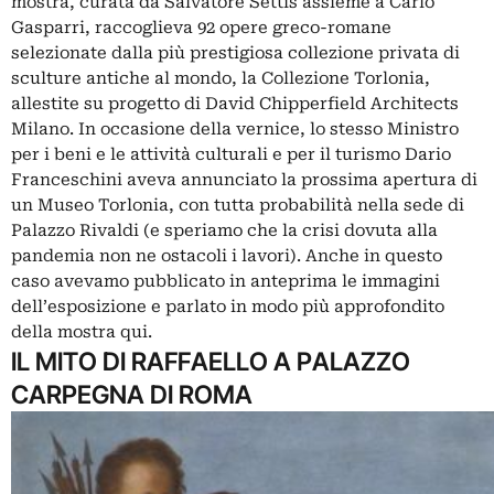
mostra, curata da Salvatore Settis assieme a Carlo
Gasparri, raccoglieva 92 opere greco-romane
selezionate dalla più prestigiosa collezione privata di
sculture antiche al mondo, la Collezione Torlonia,
allestite su progetto di David Chipperfield Architects
Milano. In occasione della vernice, lo stesso Ministro
per i beni e le attività culturali e per il turismo Dario
Franceschini aveva annunciato la prossima apertura di
un Museo Torlonia, con tutta probabilità nella sede di
Palazzo Rivaldi (e speriamo che la crisi dovuta alla
pandemia non ne ostacoli i lavori). Anche in questo
caso avevamo pubblicato in anteprima le
immagini
dell’esposizione
e parlato in modo più approfondito
della mostra
qui
.
IL MITO DI RAFFAELLO A PALAZZO
CARPEGNA DI ROMA