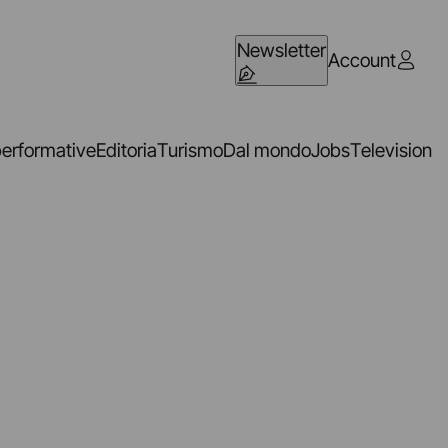
Newsletter
Account
performative
Editoria
Turismo
Dal mondo
Jobs
Television