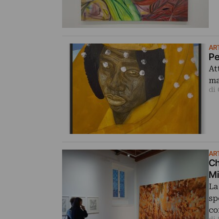
AR
Pe
At
ma
di 
AR
Ch
Mi
La
sp
co