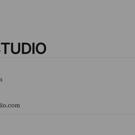
STUDIO
m
dio.com