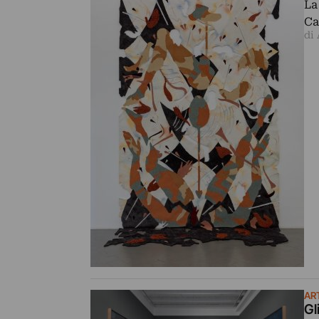
La
Ca
di
AR
Gl