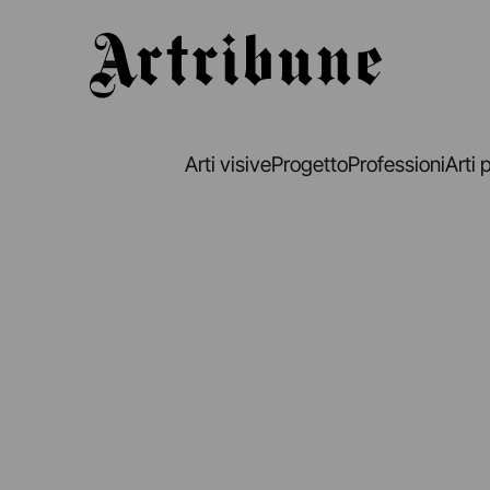
Artribune
Arti visive
Progetto
Professioni
Arti 