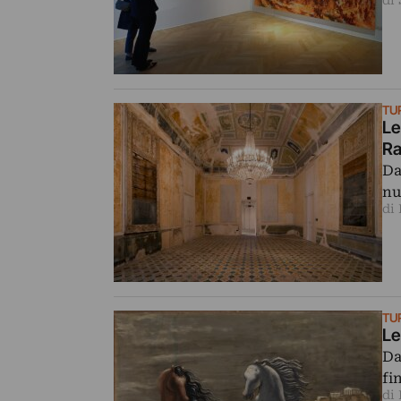
di 
TU
Le
Ra
Da
nu
di
TU
Le
Da
fi
di