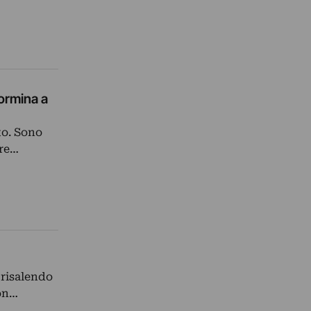
aormina a
to. Sono
ire…
 risalendo
con…