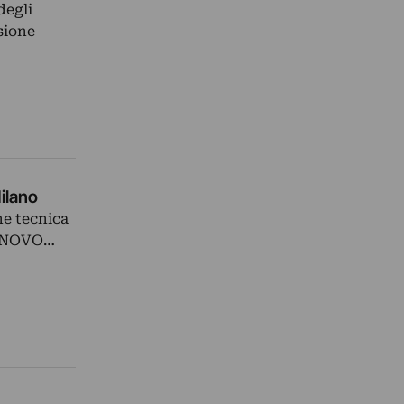
degli
sione
ilano
ne tecnica
di NOVO…