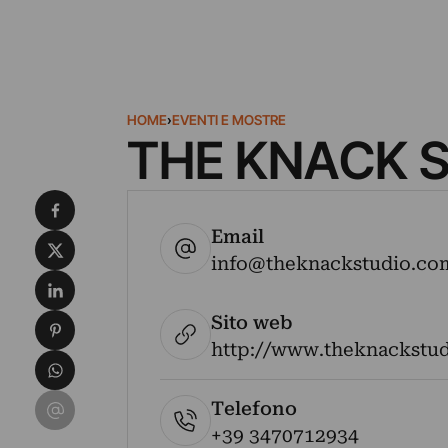
HOME
›
EVENTI E MOSTRE
THE KNACK 
Condividi su Facebook
Email
Condividi su X
info@theknackstudio.co
Condividi su LinkedIn
Sito web
Condividi su Pinterest
http://www.theknackstu
Condividi su WhatsApp
Condividi su Email
Telefono
+39 3470712934