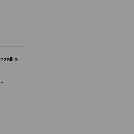
nzelli a
a…