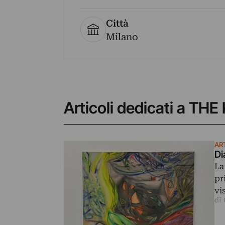
Città
Milano
Articoli dedicati a T
AR
Di
La
pr
vi
di 