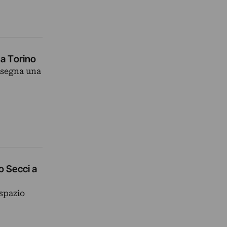
u a Torino
disegna una
o Secci a
 spazio