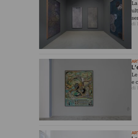
La
ul
se
di
AR
L’
Le
e 
di
AR