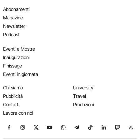
Abbonamenti
Magazine
Newsletter
Podcast
Eventi e Mostre
Inaugurazioni
Finissage
Eventi in giornata
Chi siamo
University
Pubblicità
Travel
Contatti
Produzioni
Lavora con noi
Seguici su Facebook
Seguici su Instagram
Seguici su X
Seguici su YouTube
Seguici su WhatsApp
Seguici su Telegram
Seguici su TikTok
Seguici su Link
Seguici su
Segui