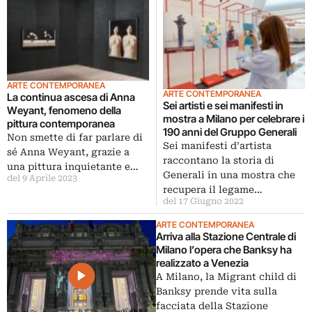
ARTE CONTEMPORANEA
ARTE CONTEMPORANEA
La continua ascesa di Anna
Sei artisti e sei manifesti in
Weyant, fenomeno della
mostra a Milano per celebrare i
pittura contemporanea
190 anni del Gruppo Generali
Non smette di far parlare di
Sei manifesti d’artista
sé Anna Weyant, grazie a
raccontano la storia di
una pittura inquietante e…
Generali in una mostra che
del 9 Aprile 2023
recupera il legame…
del 17 Giugno 2022
ARTE CONTEMPORANEA
Arriva alla Stazione Centrale di
Milano l’opera che Banksy ha
realizzato a Venezia
A Milano, la Migrant child di
Banksy prende vita sulla
facciata della Stazione