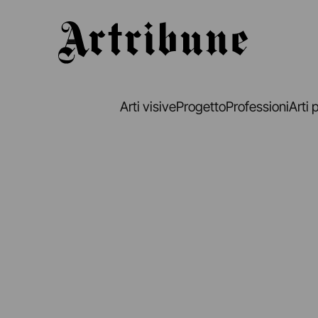
Artribune
Arti visive
Progetto
Professioni
Arti 