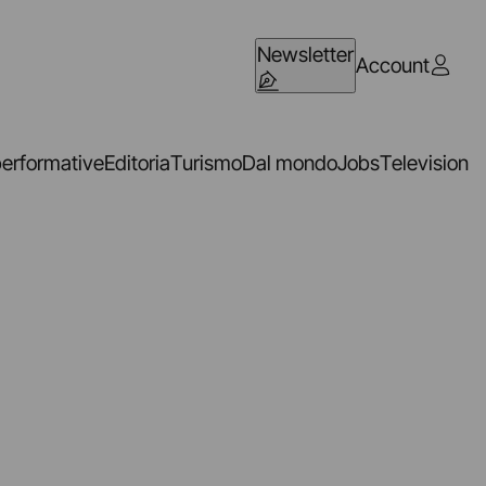
Newsletter
Account
performative
Editoria
Turismo
Dal mondo
Jobs
Television