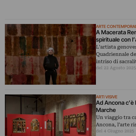
ARTE CONTEMPORA
A Macerata Renat
spirituale con l
L’artista genove
Quadriennale del
intriso di sacral
del 22 Agosto 2025
ARTI VISIVE
Ad Ancona c’è l
Marche
Un viaggio tra c
Ancona, l’arte ri
del 4 Giugno 2025