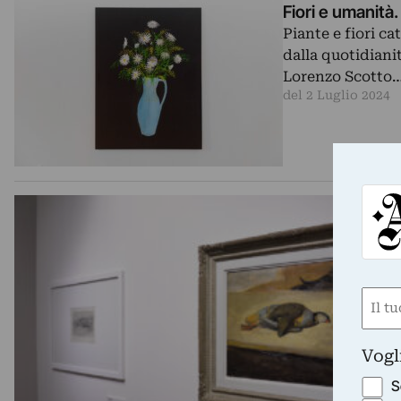
Fiori e umanità
Piante e fiori c
dalla quotidiani
Lorenzo Scotto
del 2 Luglio 2024
Nom
(Requ
First
Vogl
S