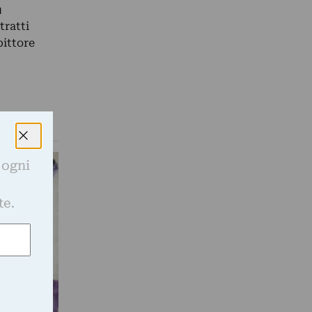
a
tratti
pittore
 ogni
e
te.