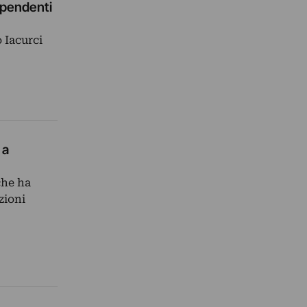
ipendenti
o Iacurci
 a
che ha
zioni