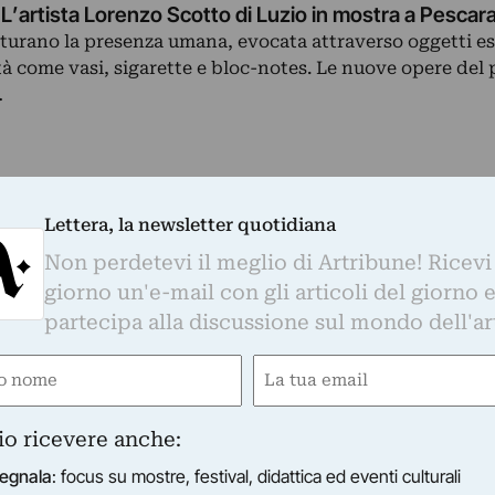
. L’artista Lorenzo Scotto di Luzio in mostra a Pescar
atturano la presenza umana, evocata attraverso oggetti es
tà come vasi, sigarette e bloc-notes. Le nuove opere del 
…
Lettera, la newsletter quotidiana
Non perdetevi il meglio di Artribune! Ricevi
giorno un'e-mail con gli articoli del giorno 
partecipa alla discussione sul mondo dell'ar
e
Email
ired)
(Required)
io ricevere anche:
egnala
: focus su mostre, festival, didattica ed eventi culturali