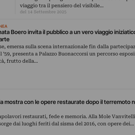
viaggio tra il pensiero del visibile…
del 14 Settembre 2025
NEA
a Boero invita il pubblico a un vero viaggio iniziatic
’arte
se, emersa sulla scena internazionale fin dalla partecipaz
 ’59, presenta a Palazzo Buonaccorsi un percorso esposi
ità, frutto della…
a mostra con le opere restaurate dopo il terremoto n
apolavori restaurati, fede e memoria. Alla Mole Vanvitell
sorge dai luoghi feriti dal sisma del 2016, con opere dei…