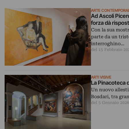
ARTE CONTEMPORA
Ad Ascoli Picen
forza dà rispos
Con la sua mostr
parte da un tris
interroghino…
del 15 Febbraio 20
ARTI VISIVE
La Pinacoteca di
Un nuovo allestim
Bosdari, tra gra
del 5 Gennaio 202