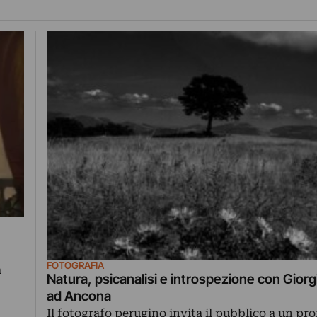
FOTOGRAFIA
a
Natura, psicanalisi e introspezione con Giorg
ad Ancona
Il fotografo perugino invita il pubblico a un pr