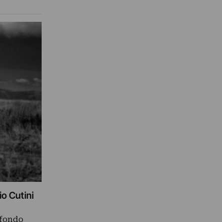
io Cutini
ofondo