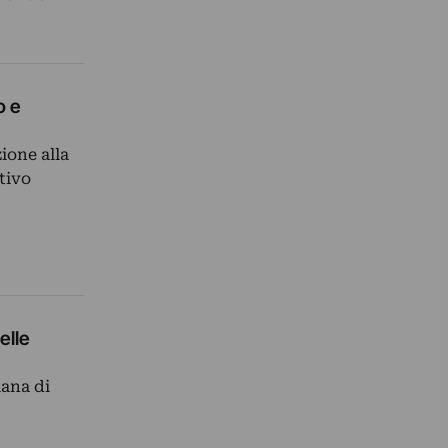
o e
ione alla
tivo
elle
iana di