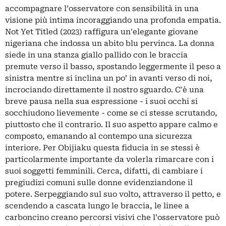
accompagnare l’osservatore con sensibilità in una
visione più intima incoraggiando una profonda empatia.
Not Yet Titled (2023) raffigura un'elegante giovane
nigeriana che indossa un abito blu pervinca. La donna
siede in una stanza giallo pallido con le braccia
premute verso il basso, spostando leggermente il peso a
sinistra mentre si inclina un po’ in avanti verso di noi,
incrociando direttamente il nostro sguardo. C'è una
breve pausa nella sua espressione - i suoi occhi si
socchiudono lievemente - come se ci stesse scrutando,
piuttosto che il contrario. Il suo aspetto appare calmo e
composto, emanando al contempo una sicurezza
interiore. Per Obijiaku questa fiducia in se stessi è
particolarmente importante da volerla rimarcare con i
suoi soggetti femminili. Cerca, difatti, di cambiare i
pregiudizi comuni sulle donne evidenziandone il
potere. Serpeggiando sul suo volto, attraverso il petto, e
scendendo a cascata lungo le braccia, le linee a
carboncino creano percorsi visivi che l’osservatore può