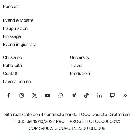
Podcast
Eventi e Mostre
Inaugurazioni
Finissage
Eventi in giornata
Chi siamo
University
Pubblicità
Travel
Contatti
Produzioni
Lavora con noi
Seguici su Facebook
Seguici su Instagram
Seguici su X
Seguici su YouTube
Seguici su WhatsApp
Seguici su Telegram
Seguici su TikTok
Seguici su Link
Seguici su
Segui
Sito realizzato con il contributo bando TOCC Decreto Direttoriale
n. 385 del 19/10/2022 PROT. PROGETTOTOCC0000125
COR15906233 CUPC87J23001080008