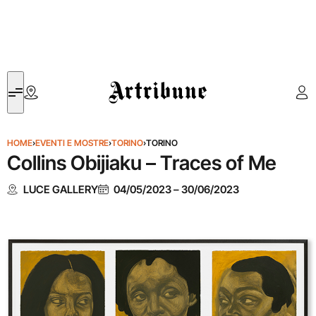
Artribune
HOME
›
EVENTI E MOSTRE
›
TORINO
›
TORINO
Collins Obijiaku – Traces of Me
LUCE GALLERY
04/05/2023
–
30/06/2023