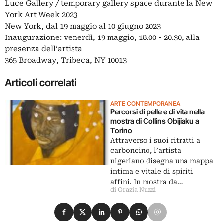
Luce Gallery / temporary gallery space durante la New
York Art Week 2023
New York, dal 19 maggio al 10 giugno 2023
Inaugurazione: venerdì, 19 maggio, 18.00 - 20.30, alla
presenza dell’artista
365 Broadway, Tribeca, NY 10013
Articoli correlati
ARTE CONTEMPORANEA
Percorsi di pelle e di vita nella
mostra di Collins Obijiaku a
Torino
Attraverso i suoi ritratti a
carboncino, l’artista
nigeriano disegna una mappa
intima e vitale di spiriti
affini. In mostra da…
di Grazia Nuzzi
Condividi su Facebook
Condividi su X
Condividi su LinkedIn
Condividi su Pinterest
Condividi su WhatsApp
Condividi su Email