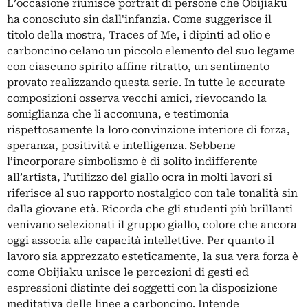
L’occasione riunisce portrait di persone che Obijiaku
ha conosciuto sin dall'infanzia. Come suggerisce il
titolo della mostra, Traces of Me, i dipinti ad olio e
carboncino celano un piccolo elemento del suo legame
con ciascuno spirito affine ritratto, un sentimento
provato realizzando questa serie. In tutte le accurate
composizioni osserva vecchi amici, rievocando la
somiglianza che li accomuna, e testimonia
rispettosamente la loro convinzione interiore di forza,
speranza, positività e intelligenza. Sebbene
l’incorporare simbolismo è di solito indifferente
all’artista, l’utilizzo del giallo ocra in molti lavori si
riferisce al suo rapporto nostalgico con tale tonalità sin
dalla giovane età. Ricorda che gli studenti più brillanti
venivano selezionati il gruppo giallo, colore che ancora
oggi associa alle capacità intellettive. Per quanto il
lavoro sia apprezzato esteticamente, la sua vera forza è
come Obijiaku unisce le percezioni di gesti ed
espressioni distinte dei soggetti con la disposizione
meditativa delle linee a carboncino. Intende