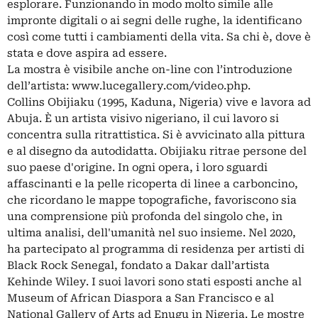
esplorare. Funzionando in modo molto simile alle
impronte digitali o ai segni delle rughe, la identificano
così come tutti i cambiamenti della vita. Sa chi è, dove è
stata e dove aspira ad essere.
La mostra è visibile anche on-line con l’introduzione
dell’artista: www.lucegallery.com/video.php.
Collins Obijiaku (1995, Kaduna, Nigeria) vive e lavora ad
Abuja. È un artista visivo nigeriano, il cui lavoro si
concentra sulla ritrattistica. Si è avvicinato alla pittura
e al disegno da autodidatta. Obijiaku ritrae persone del
suo paese d'origine. In ogni opera, i loro sguardi
affascinanti e la pelle ricoperta di linee a carboncino,
che ricordano le mappe topografiche, favoriscono sia
una comprensione più profonda del singolo che, in
ultima analisi, dell'umanità nel suo insieme. Nel 2020,
ha partecipato al programma di residenza per artisti di
Black Rock Senegal, fondato a Dakar dall’artista
Kehinde Wiley. I suoi lavori sono stati esposti anche al
Museum of African Diaspora a San Francisco e al
National Gallery of Arts ad Enugu in Nigeria. Le mostre