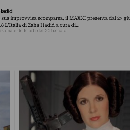
 Hadid
 sua improvvisa scomparsa, il MAXXI presenta dal 23 gi
18 L’Italia di Zaha Hadid a cura di…
ionale delle arti del XXI secolo