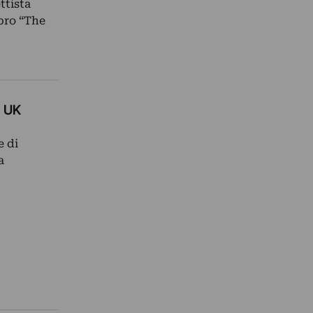
ttista
bro “The
n UK
e di
a