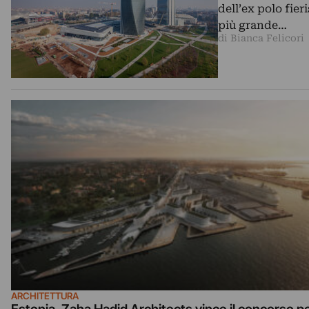
dell’ex polo fie
più grande…
di Bianca Felicori
ARCHITETTURA