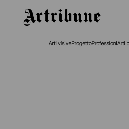
Artribune
Arti visive
Progetto
Professioni
Arti 