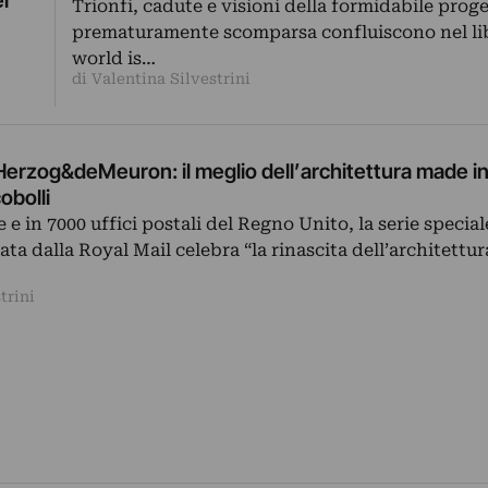
er
Trionfi, cadute e visioni della formidabile proge
prematuramente scomparsa confluiscono nel li
world is…
di Valentina Silvestrini
Herzog&deMeuron: il meglio dell’architettura made i
obolli
 e in 7000 uffici postali del Regno Unito, la serie special
ata dalla Royal Mail celebra “la rinascita dell’architettur
trini