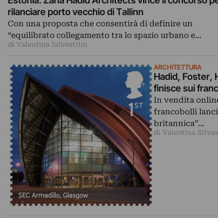
Estonia. Zaha Hadid Architects vince il concorso p
rilanciare porto vecchio di Tallinn
Con una proposta che consentirà di definire un
“equilibrato collegamento tra lo spazio urbano e…
di Valentina Silvestrini
ARCHITETTURA
Hadid, Foster, 
finisce sui franc
In vendita online
francobolli lanci
britannica”…
di Valentina Silves