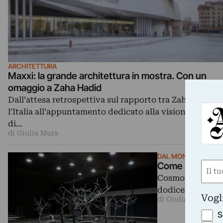
ARCHITETTURA
Maxxi: la grande architettura in mostra. Con un
omaggio a Zaha Hadid
Dall’attesa retrospettiva sul rapporto tra Zaha Hadid 
l’Italia all’appuntamento dedicato alla visionaria figur
di…
di Giulia Mura
DAL MONDO
Nom
Come sarà Desi
Cosmopolita ed ec
(Obbli
dodicesima edizi
Nome
Vogl
di Giulia Marani
S