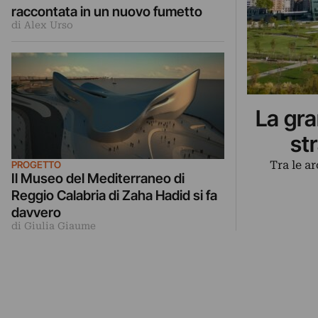
raccontata in un nuovo fumetto
di Alex Urso
La gra
st
Tra le a
PROGETTO
Il Museo del Mediterraneo di
Reggio Calabria di Zaha Hadid si fa
davvero
di Giulia Giaume