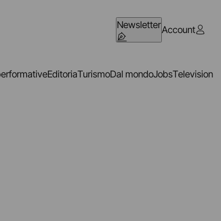
Newsletter
Account
performative
Editoria
Turismo
Dal mondo
Jobs
Television