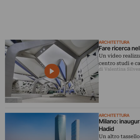
ARCHITETTURA
Fare ricerca nel
Un video realizz
centro studi e c
di Valentina Silves
ARCHITETTURA
Milano: inaugur
Hadid
Un altro tassello