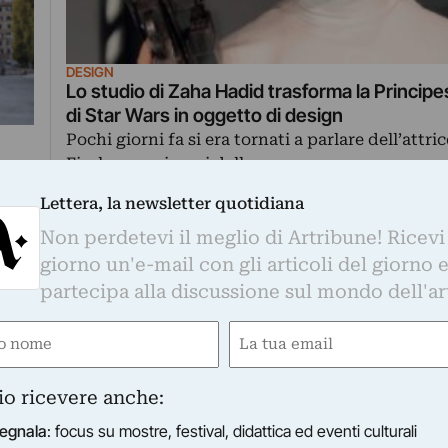
DESIGN
Lo studio di Zaha Hadid trasforma la Principe
di Star Wars in oggetto di design
Pochi giorni fa si era tornati a parlare dell’attri
Fischer, a sei mesi dalla…
di Santa Nastro
e
Lettera, la newsletter quotidiana
a
Non perdetevi il meglio di Artribune! Ricevi
giorno un'e-mail con gli articoli del giorno 
partecipa alla discussione sul mondo dell'ar
e
Email
gn Miami/Basel 2017? L’art week svela il programma
lettica, con 47 gallerie da 11 paesi e l’apertura all’art d
gatorio)
(Obbligatorio)
one di Design Miami/Basel comincia a svelarsi a dieci g
io ricevere anche:
egnala
: focus su mostre, festival, didattica ed eventi culturali