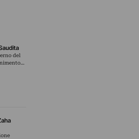
 Saudita
terno del
tenimento…
 Zaha
zione