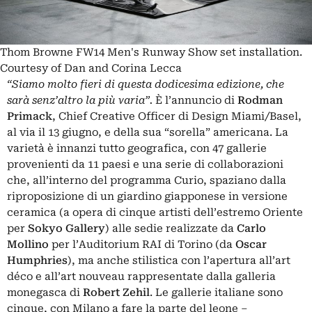
Thom Browne FW14 Men's Runway Show set installation.
Courtesy of Dan and Corina Lecca
“Siamo molto fieri di questa dodicesima edizione, che
sarà senz’altro la più varia”.
È l’annuncio di
Rodman
Primack
, Chief Creative Officer di Design Miami/Basel,
al via il 13 giugno, e della sua “sorella” americana. La
varietà è innanzi tutto geografica, con 47 gallerie
provenienti da 11 paesi e una serie di collaborazioni
che, all’interno del programma Curio, spaziano dalla
riproposizione di un giardino giapponese in versione
ceramica (a opera di cinque artisti dell’estremo Oriente
per
Sokyo Gallery
) alle sedie realizzate da
Carlo
Mollino
per l’Auditorium RAI di Torino (da
Oscar
Humphries
), ma anche stilistica con l’apertura all’art
déco e all’art nouveau rappresentate dalla galleria
monegasca di
Robert Zehil
. Le gallerie italiane sono
cinque, con Milano a fare la parte del leone –