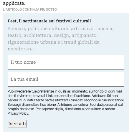
applicate.
L'ARTICOLO CONTINUA PIÙ SOTTO
Fest, il settimanale sui festival culturali
Scenari, politiche culturali, arti visive, musica,
teatro, architettura, design, artigianato,
rigenerazione urbana e i trend globali da
monitorare.
Nome
(Required)
First
Email
(Required)
Puoi rivedere le tue preferenze in qualsiasi momento: sul fondo di ogni mail
che ti invieremo, troverai il link per annullare l’iscrizione. Artribune Srl non
cederà i tuoi dati a terze parti e utilizzerà i tuoi dati secondo le tue indicazioni.
Se scegli di annullare l’iscrizione, Artribune cancellerà i tuoi dati personali dal
proprio database. Per saperne di più, ti invitiamo a consultare la nostra
Privacy Policy
.
Iscriviti