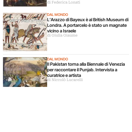
di Federica Lonati
DAL MONDO
L’Arazzo di Bayeux è al British Museum di
Londra. A portarcelo è stato un magnate
vicino a Israele
di Giulia Giaume
DAL MONDO
Il Pakistan torna alla Biennale di Venezia
per raccontare il Punjab. Intervista a
curatrice e artista
di Niccolò Lucarelli