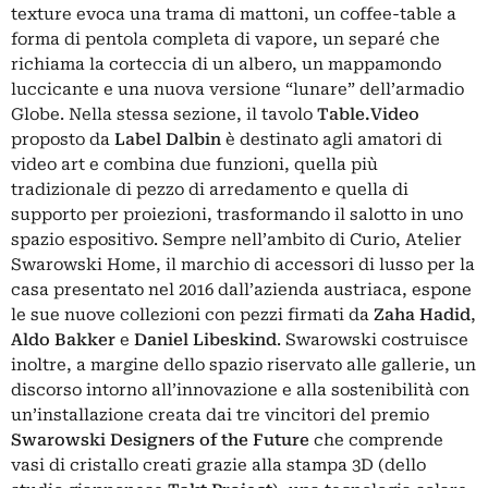
texture evoca una trama di mattoni, un coffee-table a
forma di pentola completa di vapore, un separé che
richiama la corteccia di un albero, un mappamondo
luccicante e una nuova versione “lunare” dell’armadio
Globe. Nella stessa sezione, il tavolo
Table.Video
proposto da
Label Dalbin
è destinato agli amatori di
video art e combina due funzioni, quella più
tradizionale di pezzo di arredamento e quella di
supporto per proiezioni, trasformando il salotto in uno
spazio espositivo. Sempre nell’ambito di Curio, Atelier
Swarowski Home, il marchio di accessori di lusso per la
casa presentato nel 2016 dall’azienda austriaca, espone
le sue nuove collezioni con pezzi firmati da
Zaha Hadid
,
Aldo Bakker
e
Daniel Libeskind
. Swarowski costruisce
inoltre, a margine dello spazio riservato alle gallerie, un
discorso intorno all’innovazione e alla sostenibilità con
un’installazione creata dai tre vincitori del premio
Swarowski Designers of the Future
che comprende
vasi di cristallo creati grazie alla stampa 3D (dello