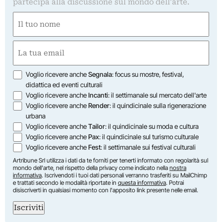
partecipa alla discussione sul mondo dell'arte.
Nome
(Required)
First
Email
(Required)
Opzioni
Voglio ricevere anche
Segnala
: focus su mostre, festival,
didattica ed eventi culturali
Voglio ricevere anche
Incanti
: il settimanale sul mercato dell'arte
Voglio ricevere anche
Render
: il quindicinale sulla rigenerazione
urbana
Voglio ricevere anche
Tailor
: il quindicinale su moda e cultura
Voglio ricevere anche
Pax
: il quindicinale sul turismo culturale
Voglio ricevere anche
Fest
: il settimanale sui festival culturali
Artribune Srl utilizza i dati da te forniti per tenerti informato con regolarità sul
mondo dell'arte, nel rispetto della privacy come indicato nella
nostra
informativa
. Iscrivendoti i tuoi dati personali verranno trasferiti su MailChimp
e trattati secondo le modalità riportate in
questa informativa
. Potrai
disiscriverti in qualsiasi momento con l'apposito link presente nelle email.
Iscriviti