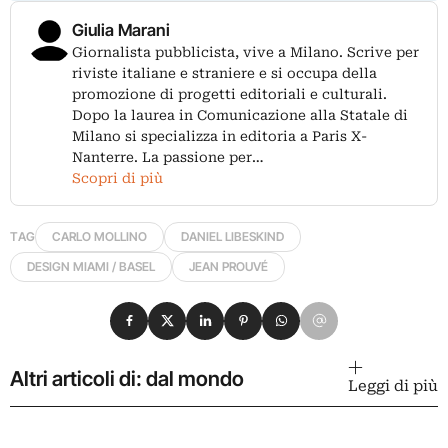
Giulia Marani
Giornalista pubblicista, vive a Milano. Scrive per
riviste italiane e straniere e si occupa della
promozione di progetti editoriali e culturali.
Dopo la laurea in Comunicazione alla Statale di
Milano si specializza in editoria a Paris X-
Nanterre. La passione per…
Scopri di più
TAG
CARLO MOLLINO
DANIEL LIBESKIND
DESIGN MIAMI / BASEL
JEAN PROUVÉ
Condividi su Facebook
Condividi su X
Condividi su LinkedIn
Condividi su Pinterest
Condividi su WhatsApp
Condividi su Email
Altri articoli di: dal mondo
Leggi di più