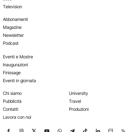
Television
Abbonamenti
Magazine
Newsletter
Podcast
Eventi e Mostre
Inaugurazioni
Finissage
Eventi in giornata
Chi siamo
University
Pubblicità
Travel
Contatti
Produzioni
Lavora con noi
Seguici su Facebook
Seguici su Instagram
Seguici su X
Seguici su YouTube
Seguici su WhatsApp
Seguici su Telegram
Seguici su TikTok
Seguici su Link
Seguici su
Segui