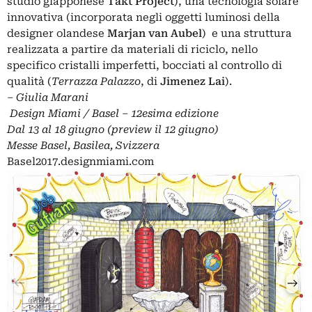
studio giapponese
Takt Project
), una tecnologia solare
innovativa (incorporata negli oggetti luminosi della
designer olandese
Marjan van Aubel
) e una struttura
realizzata a partire da materiali di riciclo, nello
specifico cristalli imperfetti, bocciati al controllo di
qualità (
Terrazza Palazzo
, di
Jimenez Lai
).
–
Giulia Marani
Design Miami / Basel – 12esima edizione
Dal 13 al 18 giugno (preview il 12 giugno)
Messe Basel, Basilea, Svizzera
Basel2017.designmiami.com