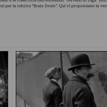
les: è la traiettoria dell’ennesimo “cervello in fuga” ind
i per la rubrica “Brain Drain”. Qui vi proponiamo la ve