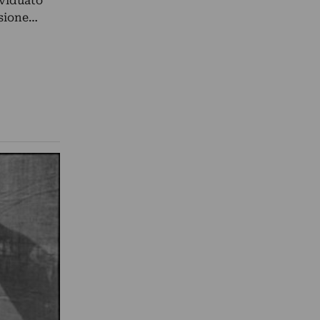
ividuato
rsione…