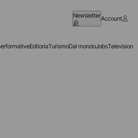
Newsletter
Account
performative
Editoria
Turismo
Dal mondo
Jobs
Television