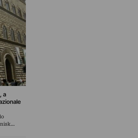
, a
nazionale
lo
knisk…