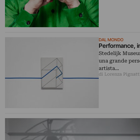
DAL MONDO
Performance, i
Stedelijk Museum
una grande perso
artista…
di Lorenza Pignatt