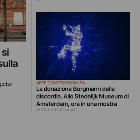
 si
ulla
ARTE CONTEMPORANEA
giche
La donazione Borgmann della
…
discordia. Allo Stedelijk Museum di
Amsterdam, ora in una mostra
di Claudia Giraud