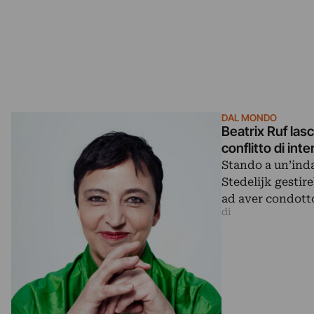
DAL MONDO
Beatrix Ruf las
conflitto di int
Stando a un’inda
Stedelijk gestire
ad aver condot
di