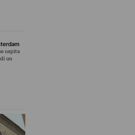
msterdam
se ospita
 di un