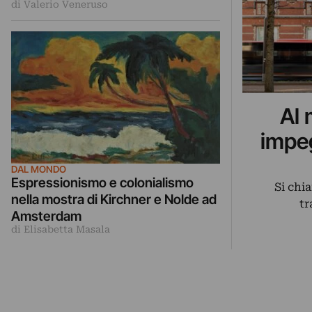
di Valerio Veneruso
Al 
impeg
DAL MONDO
Espressionismo e colonialismo
Si chi
nella mostra di Kirchner e Nolde ad
tr
Amsterdam
di Elisabetta Masala