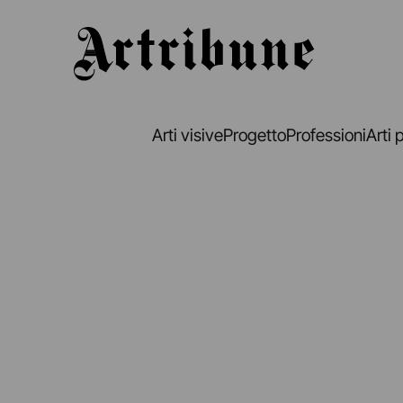
Artribune
Arti visive
Progetto
Professioni
Arti 