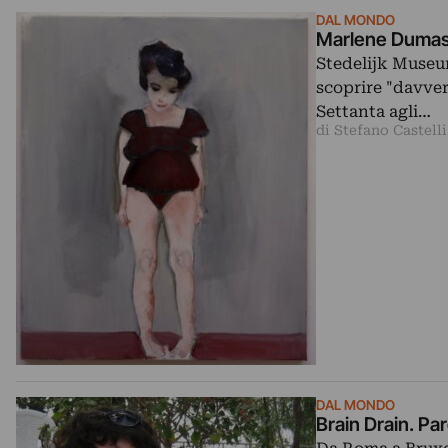
DAL MONDO
Marlene Dumas,
Stedelijk Museu
scoprire "davver
Settanta agli…
di Stefano Castelli
DAL MONDO
Brain Drain. Par