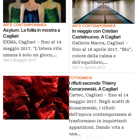
ARTE CONTEMPORANEA
ARTE CONTEMPORANEA
Asylum. La follia in mostra a
In viaggio con Cristian
Cagliari
Castelnuovo. A Cagliari
EXMA, Cagliari – fino al 14
Galleria Macca, Cagliari –
maggio 2017. "L’intera vita
fino al 18 aprile 2017. “Blu”,
umana è solo un gioco,…
colore della calma e
del 5 Maggio 2017
dell'equilibrio,…
del 11 Aprile 2017
FOTOGRAFIA
I rifiuti secondo Thierry
Konarzewski. A Cagliari
Cartec, Cagliari – fino al 14
maggio 2017. Negli scatti di
Konarzewski, i rifiuti
dell’epoca contemporanea si
trasformano in inquietanti
apparizioni. Dando vita a
una…