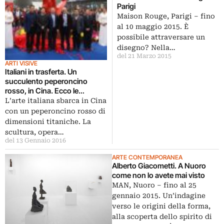
Parigi
Maison Rouge, Parigi – fino
al 10 maggio 2015. È
possibile attraversare un
disegno? Nella…
del 21 Marzo 2015
ARTI VISIVE
Italiani in trasferta. Un
succulento peperoncino
rosso, in Cina. Ecco le
immagini della megascultura
L’arte italiana sbarca in Cina
dell’artista sardo Giuseppe
con un peperoncino rosso di
Carta inaugurata nella città di
dimensioni titaniche. La
Chongqing
scultura, opera…
del 13 Gennaio 2016
ARTE CONTEMPORANEA
Alberto Giacometti. A Nuoro
come non lo avete mai visto
MAN, Nuoro – fino al 25
gennaio 2015. Un’indagine
verso le origini della forma,
alla scoperta dello spirito di