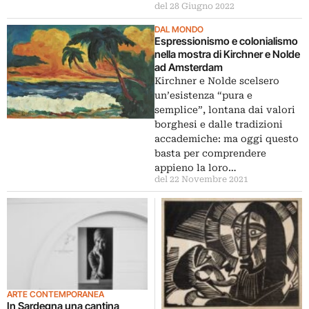
del 28 Giugno 2022
DAL MONDO
Espressionismo e colonialismo
nella mostra di Kirchner e Nolde
ad Amsterdam
Kirchner e Nolde scelsero
un’esistenza “pura e
semplice”, lontana dai valori
borghesi e dalle tradizioni
accademiche: ma oggi questo
basta per comprendere
appieno la loro…
del 22 Novembre 2021
ARTE CONTEMPORANEA
In Sardegna una cantina