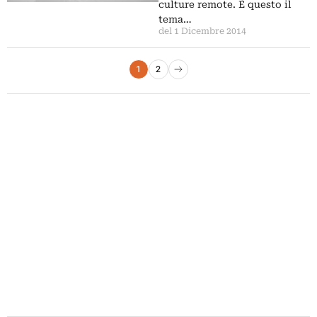
culture remote. È questo il
tema…
del 1 Dicembre 2014
Paginazione degli articoli
1
2
Pagina successiva