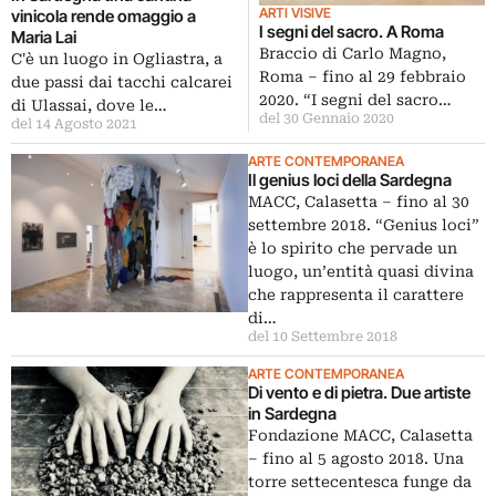
ARTI VISIVE
vinicola rende omaggio a
I segni del sacro. A Roma
Maria Lai
Braccio di Carlo Magno,
C'è un luogo in Ogliastra, a
Roma – fino al 29 febbraio
due passi dai tacchi calcarei
2020. “I segni del sacro…
di Ulassai, dove le…
del 30 Gennaio 2020
del 14 Agosto 2021
ARTE CONTEMPORANEA
Il genius loci della Sardegna
MACC, Calasetta ‒ fino al 30
settembre 2018. “Genius loci”
è lo spirito che pervade un
luogo, un’entità quasi divina
che rappresenta il carattere
di…
del 10 Settembre 2018
ARTE CONTEMPORANEA
Di vento e di pietra. Due artiste
in Sardegna
Fondazione MACC, Calasetta
‒ fino al 5 agosto 2018. Una
torre settecentesca funge da