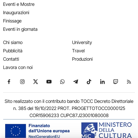
Eventi e Mostre
Inaugurazioni
Finissage
Eventi in giornata
Chi siamo
University
Pubblicità
Travel
Contatti
Produzioni
Lavora con noi
Seguici su Facebook
Seguici su Instagram
Seguici su X
Seguici su YouTube
Seguici su WhatsApp
Seguici su Telegram
Seguici su TikTok
Seguici su Link
Seguici su
Segui
Sito realizzato con il contributo bando TOCC Decreto Direttoriale
n. 385 del 19/10/2022 PROT. PROGETTOTOCC0000125
COR15906233 CUPC87J23001080008