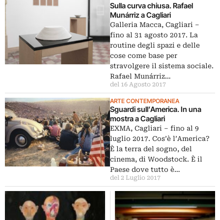
Sulla curva chiusa. Rafael
Munárriz a Cagliari
Galleria Macca, Cagliari –
fino al 31 agosto 2017. La
routine degli spazi e delle
cose come base per
stravolgere il sistema sociale.
Rafael Munárriz…
del 16 Agosto 2017
ARTE CONTEMPORANEA
Sguardi sull’America. In una
mostra a Cagliari
EXMA, Cagliari – fino al 9
luglio 2017. Cos’è l’America?
È la terra del sogno, del
cinema, di Woodstock. È il
Paese dove tutto è…
del 2 Luglio 2017