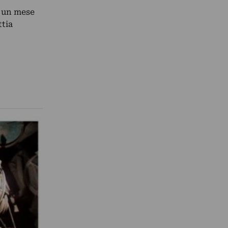
, un mese
ttia