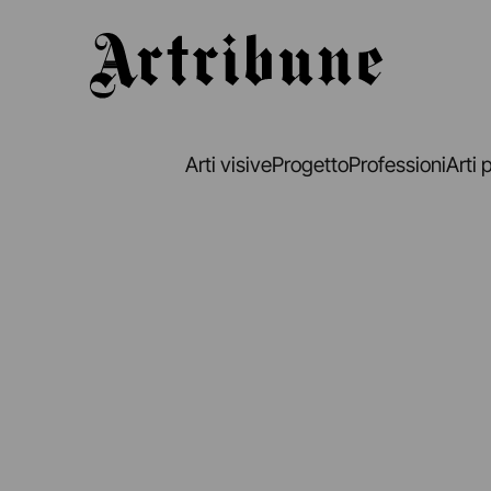
Artribune
Arti visive
Progetto
Professioni
Arti 