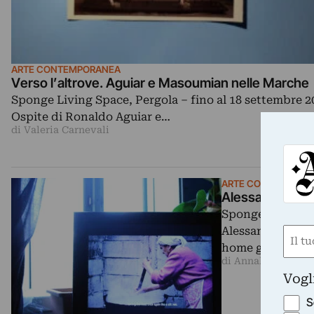
ARTE CONTEMPORANEA
Verso l’altrove. Aguiar e Masoumian nelle Marche
Sponge Living Space, Pergola – fino al 18 settembre 2
Ospite di Ronaldo Aguiar e…
di Valeria Carnevali
ARTE CONTEMPORA
Alessandro Font
Sponge Living Sp
Alessandro Fonte
Nom
home gallery…
(Requ
di Annalisa Filonzi
First
Vogl
S