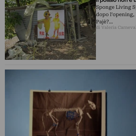
Sponge Living Sp
dopo l’opening, 
Pajè?…
di Valeria Carneva