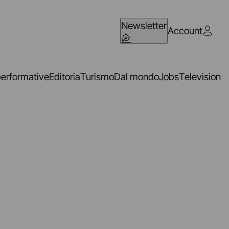
Newsletter
Account
performative
Editoria
Turismo
Dal mondo
Jobs
Television