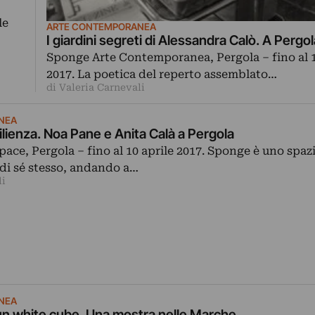
le
ARTE CONTEMPORANEA
I giardini segreti di Alessandra Calò. A Pergol
Sponge Arte Contemporanea, Pergola – fino al 
2017. La poetica del reperto assemblato…
di Valeria Carnevali
NEA
ilienza. Noa Pane e Anita Calà a Pergola
ace, Pergola – fino al 10 aprile 2017. Sponge è uno spazi
i di sé stesso, andando a…
li
NEA
è un white cube. Una mostra nelle Marche