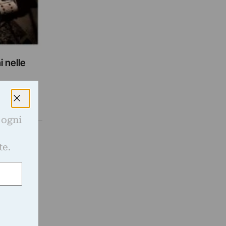
 nelle
 2016.
 ogni
e
te.
e
so la