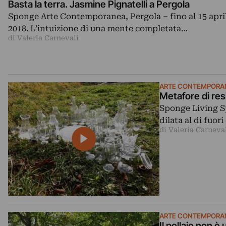
Basta la terra. Jasmine Pignatelli a Pergola
Sponge Arte Contemporanea, Pergola – fino al 15 apri
2018. L’intuizione di una mente completata…
di Valeria Carnevali
ARTE CONTEMPORA
Metafore di res
Sponge Living Sp
dilata al di fuor
di Valeria Carneva
ARTE CONTEMPORA
Il pollaio non 