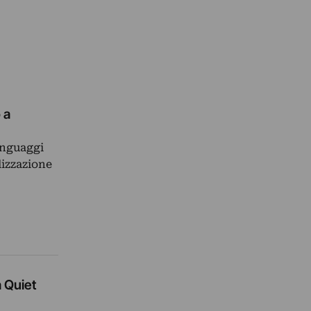
 a
linguaggi
lizzazione
a Quiet