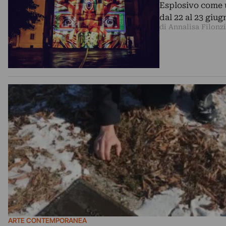
Esplosivo come 
dal 22 al 23 giu
di Annalisa Filonzi
ARTE CONTEMPORANEA