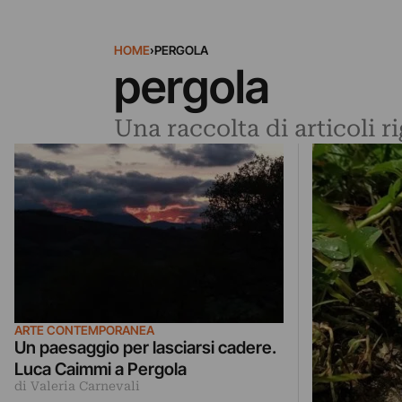
HOME
›
PERGOLA
pergola
Una raccolta di articoli r
ARTE CONTEMPORANEA
Un paesaggio per lasciarsi cadere.
Luca Caimmi a Pergola
di Valeria Carnevali