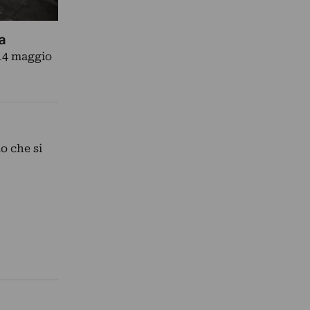
a
14 maggio
o che si