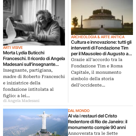
ARCHEOLOGIA & ARTE ANTICA
Cultura e innovazione: tutti gli
interventi di Fondazione Tim
ARTI VISIVE
Morta Lydia Buticchi
per il Mausoleo di Augusto a
Franceschi. Il ricordo di Angela
Roma
Grazie all’accordo tra la
Madesani sull’insegnante
Fondazione Tim e Roma
partigiana
Insegnante, partigiana,
Capitale, il monumento
madre di Roberto Franceschi
simbolo della storia
e iniziatrice della
dell’occidente…
fondazione intitolata al
figlio: a lei…
di Angela Madesani
DAL MONDO
Al via i restauri del Cristo
Redentore di Rio de Janeiro: il
monumento compie 90 anni
Annoverata tra le Sette