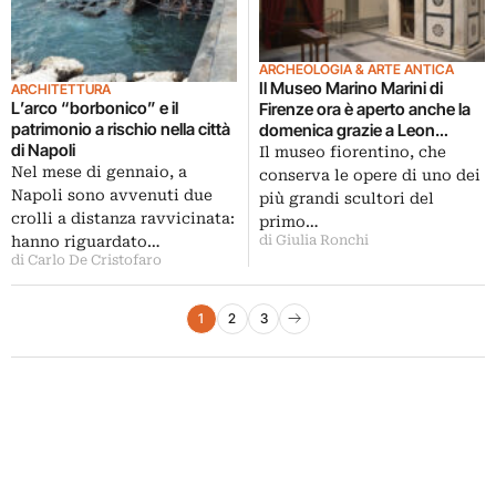
ARCHEOLOGIA & ARTE ANTICA
Il Museo Marino Marini di
ARCHITETTURA
L’arco “borbonico” e il
Firenze ora è aperto anche la
patrimonio a rischio nella città
domenica grazie a Leon
di Napoli
Battista Alberti
Il museo fiorentino, che
Nel mese di gennaio, a
conserva le opere di uno dei
Napoli sono avvenuti due
più grandi scultori del
crolli a distanza ravvicinata:
primo…
hanno riguardato…
di Giulia Ronchi
di Carlo De Cristofaro
Paginazione degli articoli
1
2
3
Pagina successiva