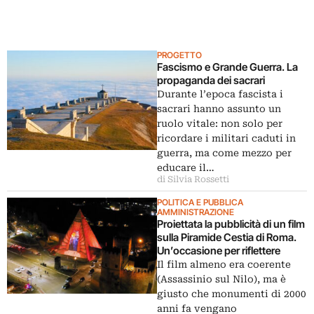
PROGETTO
Fascismo e Grande Guerra. La
propaganda dei sacrari
Durante l’epoca fascista i
sacrari hanno assunto un
ruolo vitale: non solo per
ricordare i militari caduti in
guerra, ma come mezzo per
educare il…
di Silvia Rossetti
POLITICA E PUBBLICA
AMMINISTRAZIONE
Proiettata la pubblicità di un film
sulla Piramide Cestia di Roma.
Un’occasione per riflettere
Il film almeno era coerente
(Assassinio sul Nilo), ma è
giusto che monumenti di 2000
anni fa vengano