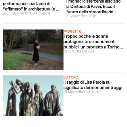
I monaci cistercensi lasciano
performance: parliamo di
la Certosa di Pavia. Ecco il
“effimero” in architettura (e di
futuro dello straordinario
di Luigi Prestinenza Puglisi
permanenza)
di Valentina Muzi
monumento lombardo
PROGETTO
Troppo poche le donne
protagoniste di monumenti
pubblici: un progetto a Torino
di Claudia Giraud
ne parla
EDITORIA
Il saggio di Lisa Parola sul
significato dei monumenti oggi
di Marcello Carriero