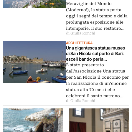
Meraviglie del Mondo
(Moderno!), la statua porta
oggi i segni del tempo e della
prolungata esposizione alle
intemperie. Il suo restauro…
di Giulia Ronchi
ARCHITETTURA
Una gigantesca statua museo
di San Nicola sul porto di Bari:
esce il bando per la
realizzazione
È stato presentato
dall’associazione Una statua
per San Nicola il concorso per
la realizzazione di un’enorme
statua alta 70 metri che
celebrerà il santo patrono.…
di Giulia Ronchi