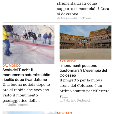
strumentalizzati come
supporto commerciale? Cosa
si dovrebbe…
di Massimiliano Tonelli
ARTI VISIVE
I monumenti possono
DAL MONDO
Scala dei Turchi: il
trasformarsi? L’esempio del
monumento naturale subito
Colosseo
ripulito dopo il vandalismo
Il progetto per la nuova
Una buona notizia dopo le
arena del Colosseo è un
ore di rabbia che avevano
ottimo spunto per riflettere
visto il monumento
sul…
paesaggistico della…
di Fabrizio Federici
di Giulia Ronchi
MERCATO