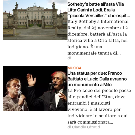
Sotheby’s batte all’asta Villa
Litta Carini a Lodi. Era la
“piccola Versailles” che ospitò
Puccini
Italy Sotheby's International
Realty, dal 23 novembre al 2
dicembre, batterà all’asta la
storica villa a Orio Litta, nel
lodigiano. È una
monumentale tenuta di…
di
MUSICA
Una statua per due: Franco
Battiato e Lucio Dalla avranno
un monumento a Milo
La Pro Loco del piccolo paese
alle pendici dell’Etna, dove
entrambi i musicisti
vivevano, è al lavoro per
individuare lo scultore a cui
sarà commissionata…
di Claudia Giraud