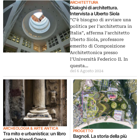
ARCHITETTURA
Dialoghi di architettura.
Intervista a Uberto Siola
“C’è bisogno di avviare una
politica per l’architettura in
Italia”, afferma l’architetto
Uberto Siola, professore
emerito di Composizione
Architettonica presso
l’Università Federico II. In
questa…
del 6 Agosto 2024
ARCHEOLOGIA & ARTE ANTICA
PROGETTO
Tra mito e urbanistica: un libro
Bagnoli. La storia della più
svela la Napoli Greca