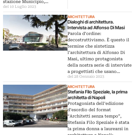
stazione Municipio,…
del 10 Luglio 2023
ARCHITETTURA
Dialoghi di architettura.
Intervista ad Alfonso Di Masi
Parola d’ordine:
decostruttivismo. È questo il
termine che sintetizza
l’architettura di Alfonso Di
Masi, ultimo protagonista
della nostra serie di interviste
a progettisti che usano…
del 28 Gennaio 2023
ARCHITETTURA
Stefania Filo Speziale, la prima
architetta di Napoli
Protagonista dell’edizione
d’esordio del format
“Architetti senza tempo”,
Stefania Filo Speziale è stata
la prima donna a laurearsi in
architettura a Napoli: