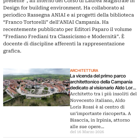
presente”, all’interno del Corso di Laurea Magistrale in
Design for building environment. Ha collaborato al
periodico Rassegna ANIAI e ai progetti della biblioteca
“Franco Tortorelli” dell’ANIAI Campania. Ha
recentemente pubblicato per Editori Paparo il volume
“Frediano Frediani tra Classicismo e Modernità”. È
docente di discipline afferenti la rappresentazione
grafica.
ARCHITETTURA
La vicenda del primo parco
architettonico della Campania
dedicato al visionario Aldo Loris
Rossi (burocrazia permettendo)
Architetto tra i più insoliti del
Novecento italiano, Aldo
Loris Rossi è al centro di
un’importante riscoperta. A
Bisaccia, in Irpinia, attorno
alle sue opere…
del 16 Marzo 2026