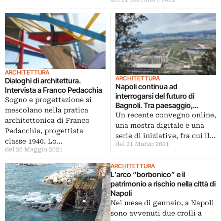
ARCHITETTURA
ARCHITETTURA
Dialoghi di architettura.
Napoli continua ad
Intervista a Franco Pedacchia
interrogarsi del futuro di
Sogno e progettazione si
Bagnoli. Tra paesaggio,
mescolano nella pratica
industria e utopia
Un recente convegno online,
architettonica di Franco
una mostra digitale e una
Pedacchia, progettista
serie di iniziative, fra cui il…
classe 1940. Lo…
del 21 Marzo 2021
del 26 Maggio 2021
ARCHITETTURA
L’arco “borbonico” e il
patrimonio a rischio nella città di
Napoli
Nel mese di gennaio, a Napoli
sono avvenuti due crolli a