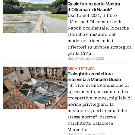
Quale futuro per la Mostra
d’Oltremare di Napoli?
Uscito nel 2021, il libro
“Mostra d’Oltremare nella
Napoli occidentale. Ricerche
storiche e restauro del
moderno” riaccende i
riflettori su un’area strategica
per la Città…
del 17 Gennaio 2022
ARCHITETTURA
Dialoghi di architettura.
Intervista a Marcello Guido
“Si vive in una condizione di
spaesamento, nessuno indica
prospettive nuove, migliaia di
norme privilegiano la
mediocrità, certificata dalle
stesse norme”, osserva
l’architetto calabrese
Marcello…
del 21 Dicembre 2021