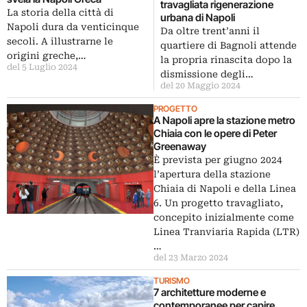
travagliata rigenerazione
La storia della città di
urbana di Napoli
Napoli dura da venticinque
Da oltre trent’anni il
secoli. A illustrarne le
quartiere di Bagnoli attende
origini greche,…
la propria rinascita dopo la
del 5 Luglio 2024
dismissione degli…
del 20 Maggio 2024
PROGETTO
A Napoli apre la stazione metro
Chiaia con le opere di Peter
Greenaway
È prevista per giugno 2024
l’apertura della stazione
Chiaia di Napoli e della Linea
6. Un progetto travagliato,
concepito inizialmente come
Linea Tranviaria Rapida (LTR)
…
del 23 Marzo 2024
TURISMO
7 architetture moderne e
contemporanee per capire