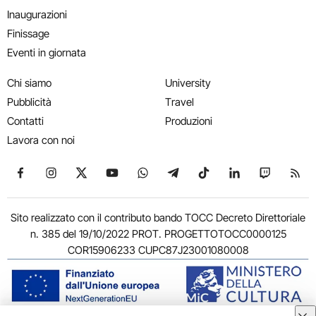
Inaugurazioni
Finissage
Eventi in giornata
Chi siamo
University
Pubblicità
Travel
Contatti
Produzioni
Lavora con noi
Seguici su Facebook
Seguici su Instagram
Seguici su X
Seguici su YouTube
Seguici su WhatsApp
Seguici su Telegram
Seguici su TikTok
Seguici su Link
Seguici su
Segui
Sito realizzato con il contributo bando TOCC Decreto Direttoriale
n. 385 del 19/10/2022 PROT. PROGETTOTOCC0000125
COR15906233 CUPC87J23001080008