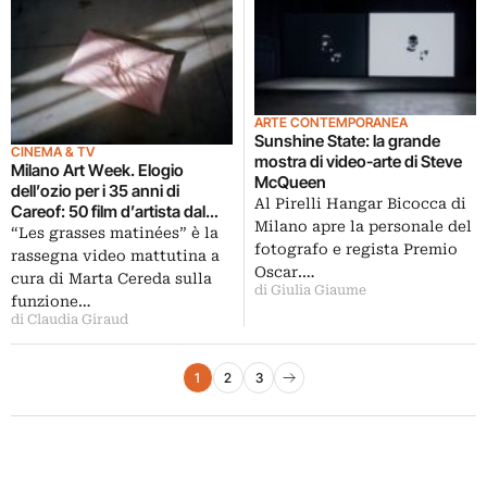
ARTE CONTEMPORANEA
Sunshine State: la grande
CINEMA & TV
mostra di video-arte di Steve
Milano Art Week. Elogio
McQueen
dell’ozio per i 35 anni di
Al Pirelli Hangar Bicocca di
Careof: 50 film d’artista dal
Milano apre la personale del
suo archivio
“Les grasses matinées” è la
fotografo e regista Premio
rassegna video mattutina a
Oscar.…
cura di Marta Cereda sulla
di Giulia Giaume
funzione…
di Claudia Giraud
Paginazione degli articoli
1
2
3
Pagina successiva