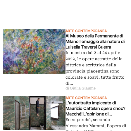
ARTE CONTEMPORANEA
Al Museo della Permanente di
Milano l’omaggio alla natura di
Luisella Traversi Guerra
In mostra dal 2 al 24 aprile
2022, le opere astratte della
pittrice e scrittrice della
provincia piacentina sono
colorate e soavi, tutte frutto
di…
di Giulia Giaume
ARTE CONTEMPORANEA
L’autoritratto impiccato di
Maurizio Cattelan opera choc?
Macché! L’opinione di
Alessandra Mammì
Ecco perché, secondo
Alessandra Mammì, l’opera di