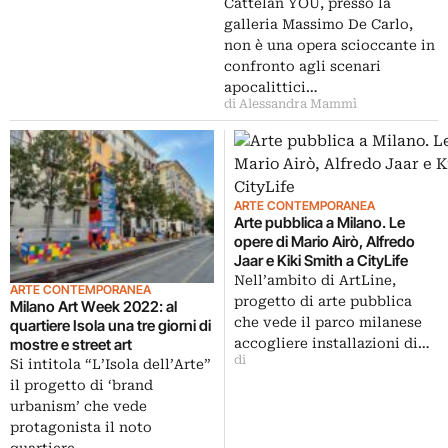
Cattelan YOU, presso la
galleria Massimo De Carlo,
non è una opera scioccante in
confronto agli scenari
apocalittici…
di Alessandra Mammì
ARTE CONTEMPORANEA
Arte pubblica a Milano. Le
opere di Mario Airò, Alfredo
Jaar e Kiki Smith a CityLife
Nell’ambito di ArtLine,
ARTE CONTEMPORANEA
progetto di arte pubblica
Milano Art Week 2022: al
che vede il parco milanese
quartiere Isola una tre giorni di
accogliere installazioni di…
mostre e street art
di
Si intitola “L’Isola dell’Arte”
il progetto di ‘brand
urbanism’ che vede
protagonista il noto