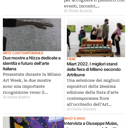
per accogliere il pubblico con
eventi, incontri,…
di Giulia Ronchi
ARTE CONTEMPORANEA
Due mostre a Nizza dedicate a
FIERE
identità e futuro dell’arte
Miart 2022. I migliori stand
italiana
della fiera di Milano secondo
Presentate durante la Milano
Artribune
Art Week, le due mostre
Una selezione dei migliori
sono una importante
espositori della 26esima
ricognizione verso il…
edizione della fiera d’arte
di Santa Nastro
contemporanea fiore
all’occhiello dell’Art…
di Giulia Giaume
WHO'S WHO
Intervista a Giuseppe Mulas,