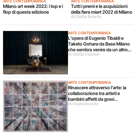
ARTE CONTEMPORANEA
ARTE CONTEMPORANEA
Milano art week 2022: i top e i
Tutti i premi e le acquisizioni
flop di questa edizione
della fiera miart 2022 di Milano
di Giulia Ronchi
ARTE CONTEMPORANEA
L’opera di Eugenio Tibaldi e
Taketo Gohara da Base Milano
che sembra venire da un altro
di Giulia Giaume
mondo
ARTE CONTEMPORANEA
Rinascere attraverso l’arte: la
collaborazione tra artisti e
bambini affetti da gravi
di Giulia Ronchi
patologie