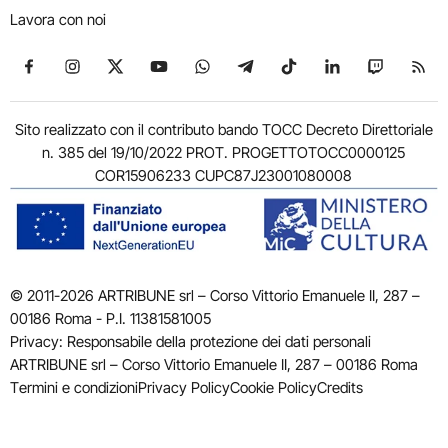
Lavora con noi
Seguici su Facebook
Seguici su Instagram
Seguici su X
Seguici su YouTube
Seguici su WhatsApp
Seguici su Telegram
Seguici su TikTok
Seguici su Link
Seguici su
Segui
Sito realizzato con il contributo bando TOCC Decreto Direttoriale
n. 385 del 19/10/2022 PROT. PROGETTOTOCC0000125
COR15906233 CUPC87J23001080008
© 2011-2026 ARTRIBUNE srl – Corso Vittorio Emanuele II, 287 –
00186 Roma - P.I. 11381581005
Privacy: Responsabile della protezione dei dati personali
ARTRIBUNE srl – Corso Vittorio Emanuele II, 287 – 00186 Roma
Termini e condizioni
Privacy Policy
Cookie Policy
Credits