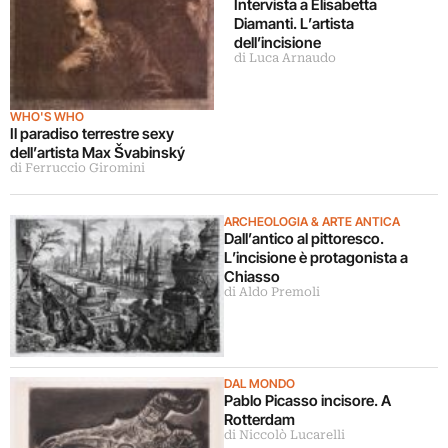
Intervista a Elisabetta
Diamanti. L’artista
dell’incisione
di Luca Arnaudo
WHO'S WHO
Il paradiso terrestre sexy
dell’artista Max Švabinský
di Ferruccio Giromini
ARCHEOLOGIA & ARTE ANTICA
Dall’antico al pittoresco.
L’incisione è protagonista a
Chiasso
di Aldo Premoli
DAL MONDO
Pablo Picasso incisore. A
Rotterdam
di Niccolò Lucarelli