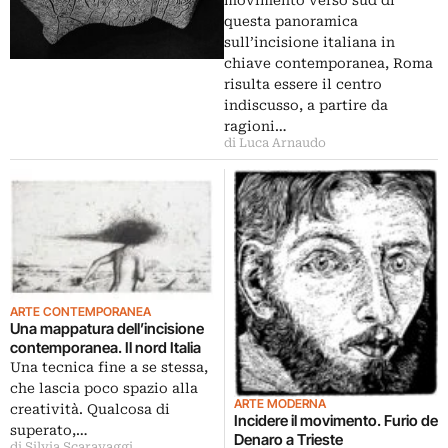
movimento verso sud di
questa panoramica
sull’incisione italiana in
chiave contemporanea, Roma
risulta essere il centro
indiscusso, a partire da
ragioni…
di Luca Arnaudo
ARTE CONTEMPORANEA
Una mappatura dell’incisione
contemporanea. Il nord Italia
Una tecnica fine a se stessa,
che lascia poco spazio alla
ARTE MODERNA
creatività. Qualcosa di
Incidere il movimento. Furio de
superato,…
Denaro a Trieste
di Silvia Scaravaggi