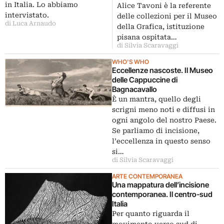
in Italia. Lo abbiamo
Alice Tavoni è la referente
intervistato.
delle collezioni per il Museo
di Luca Arnaudo
della Grafica, istituzione
pisana ospitata…
di Silvia Scaravaggi
WHO'S WHO
Eccellenze nascoste. Il Museo
delle Cappuccine di
Bagnacavallo
È un mantra, quello degli
scrigni meno noti e diffusi in
ogni angolo del nostro Paese.
Se parliamo di incisione,
l’eccellenza in questo senso
si…
di Silvia Scaravaggi
ARTE CONTEMPORANEA
Una mappatura dell’incisione
contemporanea. Il centro-sud
Italia
Per quanto riguarda il