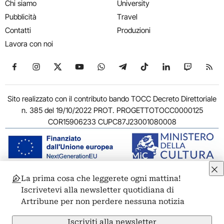
Chi siamo
University
Pubblicità
Travel
Contatti
Produzioni
Lavora con noi
Seguici su Facebook
Seguici su Instagram
Seguici su X
Seguici su YouTube
Seguici su WhatsApp
Seguici su Telegram
Seguici su TikTok
Seguici su Link
Seguici su
Segui
Sito realizzato con il contributo bando TOCC Decreto Direttoriale
n. 385 del 19/10/2022 PROT. PROGETTOTOCC0000125
COR15906233 CUPC87J23001080008
La prima cosa che leggerete ogni mattina!
© 2011-2026 ARTRIBUNE srl – Corso Vittorio Emanuele II, 287 –
Iscrivetevi alla newsletter quotidiana di
00186 Roma - P.I. 11381581005
Artribune per non perdere nessuna notizia
Privacy: Responsabile della protezione dei dati personali
ARTRIBUNE srl – Corso Vittorio Emanuele II, 287 – 00186 Roma
Iscriviti alla newsletter