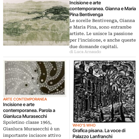
Incisione e arte
contemporanea. Gianna e Maria
Pina Bentivenga
Le sorelle Bentivenga, Gianna
e Maria Pina, sono entrambe
artiste. Le unisce la passione
per l’incisione, e anche queste
due domande capitali.
di Luca Arnaudo
ARTE CONTEMPORANEA
Incisione e arte
contemporanea. Parola a
Gianluca Murasecchi
Spoletino classe 1965,
WHO'S WHO
Gianluca Murasecchi è un
Grafica pisana. La voce di
importante incisore attivo
Palazzo Lanfranchi