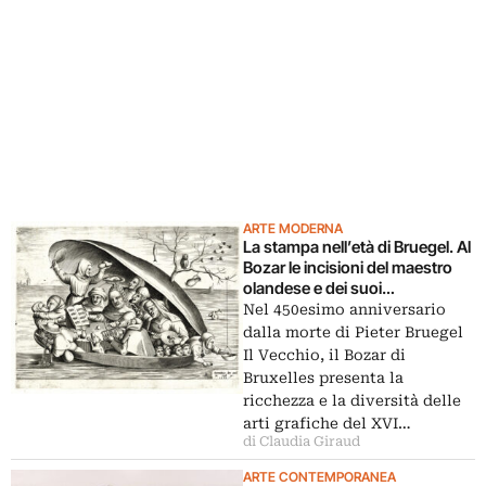
ARTE MODERNA
La stampa nell’età di Bruegel. Al
Bozar le incisioni del maestro
olandese e dei suoi
contemporanei
Nel 450esimo anniversario
dalla morte di Pieter Bruegel
Il Vecchio, il Bozar di
Bruxelles presenta la
ricchezza e la diversità delle
arti grafiche del XVI…
di Claudia Giraud
ARTE CONTEMPORANEA