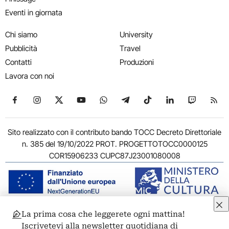
Eventi in giornata
Chi siamo
University
Pubblicità
Travel
Contatti
Produzioni
Lavora con noi
Seguici su Facebook
Seguici su Instagram
Seguici su X
Seguici su YouTube
Seguici su WhatsApp
Seguici su Telegram
Seguici su TikTok
Seguici su Link
Seguici su
Segui
Sito realizzato con il contributo bando TOCC Decreto Direttoriale
n. 385 del 19/10/2022 PROT. PROGETTOTOCC0000125
COR15906233 CUPC87J23001080008
La prima cosa che leggerete ogni mattina!
© 2011-2026 ARTRIBUNE srl – Corso Vittorio Emanuele II, 287 –
Iscrivetevi alla newsletter quotidiana di
00186 Roma - P.I. 11381581005