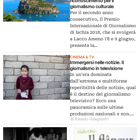
riconoscimento per il
giornalismo culturale
Per il secondo anno
consecutivo, il Premio
Internazionale di Giornalismo
di Ischia 2018, che si svolgerà
a Lacco Ameno l'8 e 9 giugno,
presenta la…
CINEMA & TV
Immergersi nelle notizie. Il
giornalismo in televisione
In un’era dominata
dall’estrema e multiforme
reperibilità delle notizie, qual
è il destino del giornalismo
televisivo? Ecco una
panoramica sulle ultime
produzioni nazionali e non.…
di Alessio Giaquinto