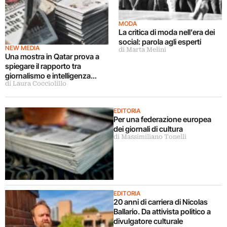
MODA
La critica di moda nell’era dei
social: parola agli esperti
NEW MEDIA
di Marta Melini
Una mostra in Qatar prova a
spiegare il rapporto tra
giornalismo e intelligenza
di Laura Cocciolillo
artificiale
EDITORIA
Per una federazione europea
dei giornali di cultura
di Massimiliano Tonelli
EDITORIA
20 anni di carriera di Nicolas
Ballario. Da attivista politico a
divulgatore culturale