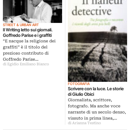
STREET & URBAN ART
Il Writing letto sui giornali.
Goffredo Parise e i graffiti
“E nacque la religione dei
graffiti” è il titolo del
prezioso contributo di
Goffredo Parise…
di Egidio Emiliano Bianco
FOTOGRAFIA
Scrivere con la luce. Le storie
di Giulio Obici
Giornalista, scrittore,
fotografo. Ma anche voce
narrante di un secolo denso,
vissuto in prima linea,…
di Arianna Testino