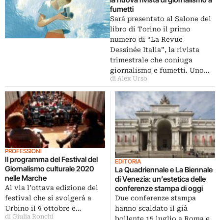
fumetti
Sarà presentato al Salone del
libro di Torino il primo
numero di “La Revue
Dessinée Italia”, la rivista
trimestrale che coniuga
giornalismo e fumetti. Uno…
di Alex Urso
PROFESSIONI
Il programma del Festival del
EDITORIA
Giornalismo culturale 2020
La Quadriennale e La Biennale
nelle Marche
di Venezia: un’estetica delle
Al via l’ottava edizione del
conferenze stampa di oggi
festival che si svolgerà a
Due conferenze stampa
Urbino il 9 ottobre e…
hanno scaldato il già
di Giulia Ronchi
bollente 15 luglio a Roma e