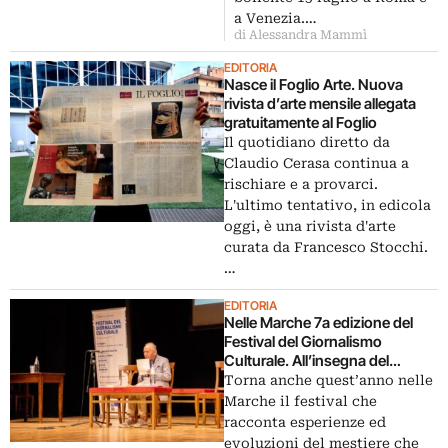
a Venezia.…
di Alessandra Mammì
EDITORIA
Nasce il Foglio Arte. Nuova
rivista d’arte mensile allegata
gratuitamente al Foglio
Il quotidiano diretto da
Claudio Cerasa continua a
rischiare e a provarci.
L'ultimo tentativo, in edicola
oggi, è una rivista d'arte
curata da Francesco Stocchi.
…
EDITORIA
Nelle Marche 7a edizione del
Festival del Giornalismo
Culturale. All’insegna del
viaggio
Torna anche quest’anno nelle
Marche il festival che
racconta esperienze ed
evoluzioni del mestiere che