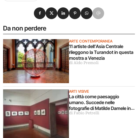
Condividi su Facebook
Condividi su X
Condividi su LinkedIn
Condividi su Pinterest
Condividi su WhatsApp
Condividi su Email
Da non perdere
ARTE CONTEMPORANEA
11 artiste dell’Asia Centrale
rileggono la Turandot in questa
mostra a Venezia
di Aldo Premoli
ARTI VISIVE
La città come paesaggio
umano. Succede nelle
fotografie di Matilde Damele in
di Fabio Petrelli
mostra a Roma