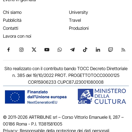
Chi siamo
University
Pubblicità
Travel
Contatti
Produzioni
Lavora con noi
Seguici su Facebook
Seguici su Instagram
Seguici su X
Seguici su YouTube
Seguici su WhatsApp
Seguici su Telegram
Seguici su TikTok
Seguici su Link
Seguici su
Segui
Sito realizzato con il contributo bando TOCC Decreto Direttoriale
n. 385 del 19/10/2022 PROT. PROGETTOTOCC0000125
COR15906233 CUPC87J23001080008
© 2011-2026 ARTRIBUNE srl – Corso Vittorio Emanuele II, 287 –
00186 Roma - P.I. 11381581005
Privacy: Responsabile della protezione dei dati personali