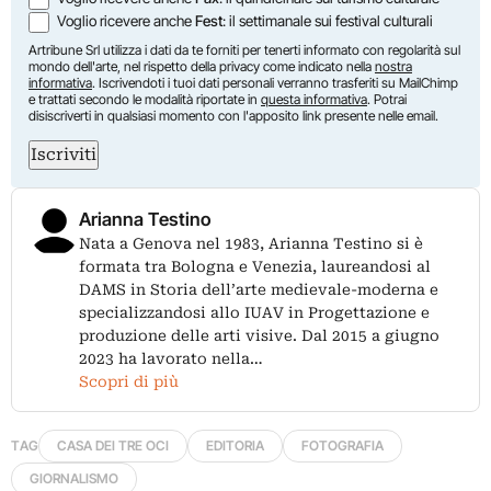
Voglio ricevere anche
Fest
: il settimanale sui festival culturali
Artribune Srl utilizza i dati da te forniti per tenerti informato con regolarità sul
mondo dell'arte, nel rispetto della privacy come indicato nella
nostra
informativa
. Iscrivendoti i tuoi dati personali verranno trasferiti su MailChimp
e trattati secondo le modalità riportate in
questa informativa
. Potrai
disiscriverti in qualsiasi momento con l'apposito link presente nelle email.
Iscriviti
Arianna Testino
Nata a Genova nel 1983, Arianna Testino si è
formata tra Bologna e Venezia, laureandosi al
DAMS in Storia dell’arte medievale-moderna e
specializzandosi allo IUAV in Progettazione e
produzione delle arti visive. Dal 2015 a giugno
2023 ha lavorato nella…
Scopri di più
TAG
CASA DEI TRE OCI
EDITORIA
FOTOGRAFIA
GIORNALISMO