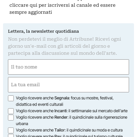
cliccare qui
per iscriversi al canale ed essere
sempre aggiornati
Lettera, la newsletter quotidiana
Non perdetevi il meglio di Artribune! Ricevi ogni
giorno un'e-mail con gli articoli del giorno e
partecipa alla discussione sul mondo dell'arte.
Nome
(Required)
First
Email
(Required)
Opzioni
Voglio ricevere anche
Segnala
: focus su mostre, festival,
didattica ed eventi culturali
Voglio ricevere anche
Incanti
: il settimanale sul mercato dell'arte
Voglio ricevere anche
Render
: il quindicinale sulla rigenerazione
urbana
Voglio ricevere anche
Tailor
: il quindicinale su moda e cultura
Voglio ricevere anche
Pax
: il quindicinale sul turismo culturale