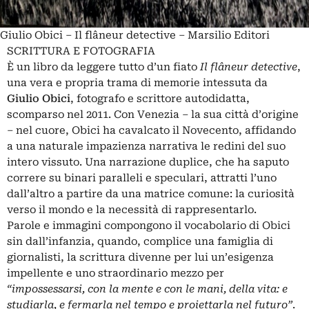
Giulio Obici – Il flâneur detective – Marsilio Editori
SCRITTURA E FOTOGRAFIA
È un libro da leggere tutto d’un fiato
Il flâneur detective
,
una vera e propria trama di memorie intessuta da
Giulio Obici
, fotografo e scrittore autodidatta,
scomparso nel 2011. Con Venezia – la sua città d’origine
– nel cuore, Obici ha cavalcato il Novecento, affidando
a una naturale impazienza narrativa le redini del suo
intero vissuto. Una narrazione duplice, che ha saputo
correre su binari paralleli e speculari, attratti l’uno
dall’altro a partire da una matrice comune: la curiosità
verso il mondo e la necessità di rappresentarlo.
Parole e immagini compongono il vocabolario di Obici
sin dall’infanzia, quando, complice una famiglia di
giornalisti, la scrittura divenne per lui un’esigenza
impellente e uno straordinario mezzo per
“impossessarsi, con la mente e con le mani, della vita: e
studiarla, e fermarla nel tempo e proiettarla nel futuro”
.