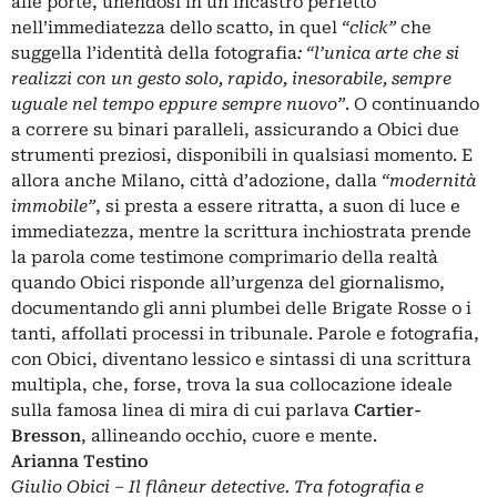
alle porte, unendosi in un incastro perfetto
nell’immediatezza dello scatto, in quel
“click”
che
suggella l’identità della fotografia
: “l’unica arte che si
realizzi con un gesto solo, rapido, inesorabile, sempre
uguale nel tempo eppure sempre nuovo”
. O continuando
a correre su binari paralleli, assicurando a Obici due
strumenti preziosi, disponibili in qualsiasi momento. E
allora anche Milano, città d’adozione, dalla
“modernità
immobile”
, si presta a essere ritratta, a suon di luce e
immediatezza, mentre la scrittura inchiostrata prende
la parola come testimone comprimario della realtà
quando Obici risponde all’urgenza del giornalismo,
documentando gli anni plumbei delle Brigate Rosse o i
tanti, affollati processi in tribunale. Parole e fotografia,
con Obici, diventano lessico e sintassi di una scrittura
multipla, che, forse, trova la sua collocazione ideale
sulla famosa linea di mira di cui parlava
Cartier-
Bresson
, allineando occhio, cuore e mente.
Arianna Testino
Giulio Obici – Il flâneur detective. Tra fotografia e