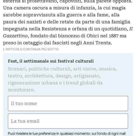
esterna si proiettavano, capovolti, sulla parete opposta.
Una camera oscura a misura di infanzia, la cui magia
sarebbe sopravvissuta alla guerra e alla fame, alla
paura dei nazisti e delle retate da parte di una famiglia
impegnata nella Resistenza e orfana di un quotidiano,
Il
Gazzettino
, fondato dal bisnonno di Obici nel 1887 ma
preso in ostaggio dai fascisti negli Anni Trenta.
L'ARTICOLO CONTINUA PIÙ SOTTO
Fest, il settimanale sui festival culturali
Scenari, politiche culturali, arti visive, musica,
teatro, architettura, design, artigianato,
rigenerazione urbana e i trend globali da
monitorare.
Nome
(Required)
First
Email
(Required)
Puoi rivedere le tue preferenze in qualsiasi momento: sul fondo di ogni mail