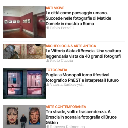
ARTI VISIVE
La città come paesaggio umano.
Succede nelle fotografie di Matilde
Damele in mostra a Roma
di Fabio Petrelli
ARCHEOLOGIA & ARTE ANTICA
La Vittoria Alata di Brescia. Una scultura
leggendaria vista da 40 grandi fotografi
di Paolo Cuccia
FOTOGRAFIA
Puglia: a Monopoli torna il festival
fotografico PhEST e interpreta il futuro
di Valeria Radkevych
ARTE CONTEMPORANEA
Tra strade, volti e trascendenza. A
Brescia in scena la fotografia di Bruce
Gilden
di Rebecca Delmenico