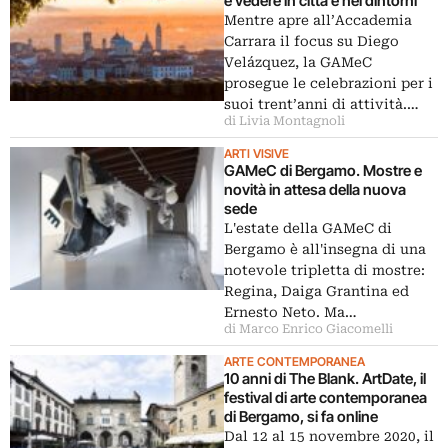
e vedere in città e nei dintorni
Mentre apre all’Accademia
Carrara il focus su Diego
Velázquez, la GAMeC
prosegue le celebrazioni per i
suoi trent’anni di attività.…
di Livia Montagnoli
ARTI VISIVE
GAMeC di Bergamo. Mostre e
novità in attesa della nuova
sede
L'estate della GAMeC di
Bergamo è all'insegna di una
notevole tripletta di mostre:
Regina, Daiga Grantina ed
Ernesto Neto. Ma…
di Marco Enrico Giacomelli
ARTE CONTEMPORANEA
10 anni di The Blank. ArtDate, il
festival di arte contemporanea
di Bergamo, si fa online
Dal 12 al 15 novembre 2020, il