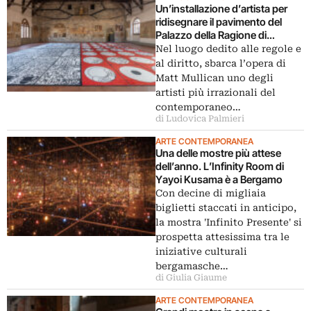
Un’installazione d’artista per
ridisegnare il pavimento del
Palazzo della Ragione di
Bergamo
Nel luogo dedito alle regole e
al diritto, sbarca l’opera di
Matt Mullican uno degli
artisti più irrazionali del
contemporaneo…
di Ludovica Palmieri
ARTE CONTEMPORANEA
Una delle mostre più attese
dell’anno. L’Infinity Room di
Yayoi Kusama è a Bergamo
Con decine di migliaia
biglietti staccati in anticipo,
la mostra 'Infinito Presente' si
prospetta attesissima tra le
iniziative culturali
bergamasche…
di Giulia Giaume
ARTE CONTEMPORANEA