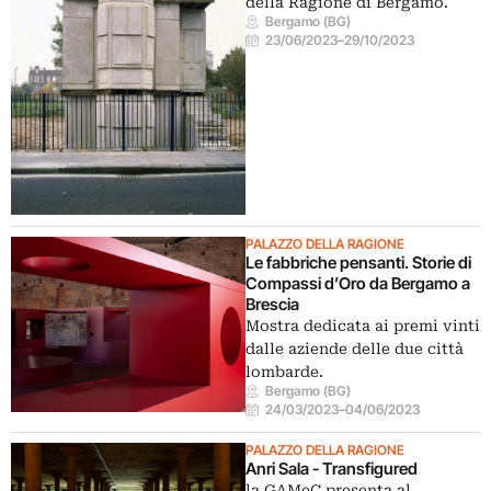
della Ragione di Bergamo.
Bergamo (BG)
23/06/2023
–
29/10/2023
PALAZZO DELLA RAGIONE
Le fabbriche pensanti. Storie di
Compassi d’Oro da Bergamo a
Brescia
Mostra dedicata ai premi vinti
dalle aziende delle due città
lombarde.
Bergamo (BG)
24/03/2023
–
04/06/2023
PALAZZO DELLA RAGIONE
Anri Sala - Transfigured
la GAMeC presenta al