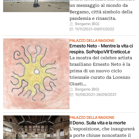
un messaggio al mondo da
Bergamo, città simbolo della
pandemia e rinascita.
Bergamo (BG)
11/11/2021
–
09/01/2022
PALAZZO DELLA RAGIONE
Ernesto Neto - Mentre la vita ci
respira. SoPolpoVit’EreticoLe
La mostra del celebre artista
brasiliano Ernesto Neto è la
prima di un nuovo ciclo
triennale curato da Lorenzo
Giusti…
Bergamo (BG)
10/06/2021
–
26/09/2021
PALAZZO DELLA RAGIONE
Il Dono. Sulla vita e la morte
L’esposizione, che inaugurerà
a porte chiuse nonostante il