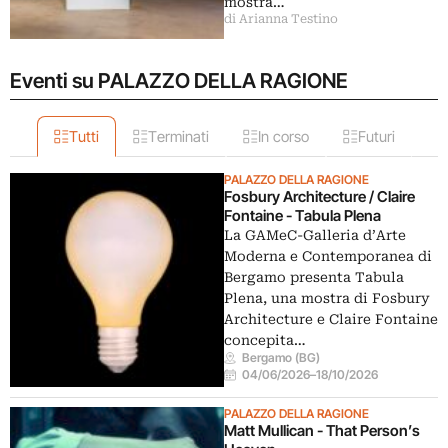
mostra…
di Arianna Testino
Eventi su PALAZZO DELLA RAGIONE
Tutti
Terminati
In corso
Futuri
PALAZZO DELLA RAGIONE
Fosbury Architecture / Claire
Fontaine - Tabula Plena
La GAMeC-Galleria d’Arte
Moderna e Contemporanea di
Bergamo presenta Tabula
Plena, una mostra di Fosbury
Architecture e Claire Fontaine
concepita…
Bergamo (BG)
04/06/2026
–
18/10/2026
PALAZZO DELLA RAGIONE
Matt Mullican - That Person’s