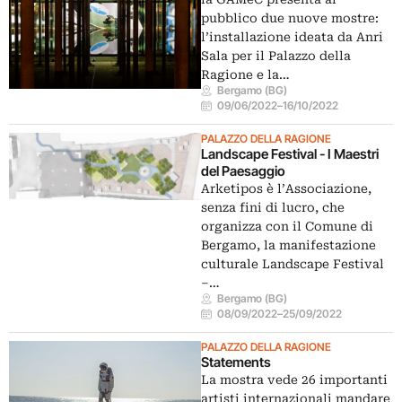
pubblico due nuove mostre:
l’installazione ideata da Anri
Sala per il Palazzo della
Ragione e la…
Bergamo (BG)
09/06/2022
–
16/10/2022
PALAZZO DELLA RAGIONE
Landscape Festival - I Maestri
del Paesaggio
Arketipos è l’Associazione,
senza fini di lucro, che
organizza con il Comune di
Bergamo, la manifestazione
culturale Landscape Festival
–…
Bergamo (BG)
08/09/2022
–
25/09/2022
PALAZZO DELLA RAGIONE
Statements
La mostra vede 26 importanti
artisti internazionali mandare