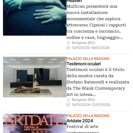
Heaven
Mullican presenterà una
nuova installazione
monumentale che esplora
attraverso l’ipnosi i rapporti
tra coscienza e inconscio,
ordine e caos, linguaggio…
Bergamo (BG)
13/11/2025
–
18/01/2026
PALAZZO DELLA RAGIONE
Testimoni oculari
Testimoni oculari è il titolo
della mostra curata da
Stefano Raimondi e realizzata
da The Blank Contemporary
Art in intesa…
Bergamo (BG)
14/11/2024
–
12/01/2025
PALAZZO DELLA RAGIONE
Artdate 2024
Festival di arte
contemporanea.