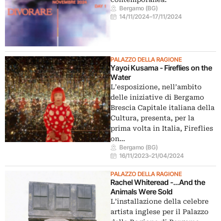
Bergamo (BG)
14/11/2024
–
17/11/2024
PALAZZO DELLA RAGIONE
Yayoi Kusama - Fireflies on the
Water
L’esposizione, nell’ambito
delle iniziative di Bergamo
Brescia Capitale italiana della
Cultura, presenta, per la
prima volta in Italia, Fireflies
on…
Bergamo (BG)
16/11/2023
–
21/04/2024
PALAZZO DELLA RAGIONE
Rachel Whiteread -…And the
Animals Were Sold
L’installazione della celebre
artista inglese per il Palazzo