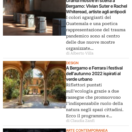
Grandi mostre in scena a
Bergamo: Vivian Suter e Rachel
Whiteread, artiste agli antipodi
I colori sgargianti del
Guatemala e una poetica
rappresentazione del trauma
pandemico sono al centro
delle due nuove mostre
organizzate…
di Alberto Villa
DESIGN
A Bergamo e Ferrara i festival
dell’autunno 2022 ispirati al
verde urbano
Riflettori puntati
sull’ecologia grazie a due
rassegne che promuovono
l’indispensabile ruolo della
natura negli spazi cittadini.
Ecco il programma e…
di Claudia Zanfi
ARTE CONTEMPORANEA