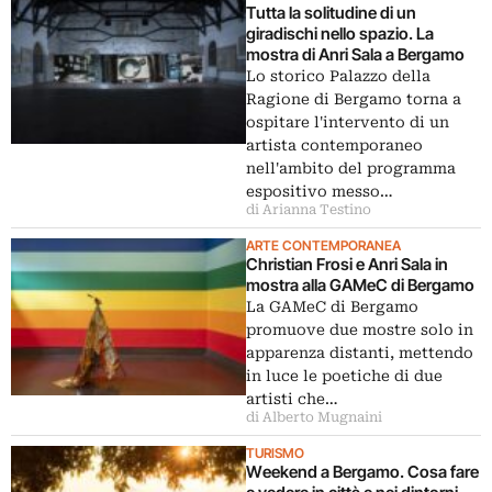
Tutta la solitudine di un
giradischi nello spazio. La
mostra di Anri Sala a Bergamo
Lo storico Palazzo della
Ragione di Bergamo torna a
ospitare l'intervento di un
artista contemporaneo
nell'ambito del programma
espositivo messo…
di Arianna Testino
ARTE CONTEMPORANEA
Christian Frosi e Anri Sala in
mostra alla GAMeC di Bergamo
La GAMeC di Bergamo
promuove due mostre solo in
apparenza distanti, mettendo
in luce le poetiche di due
artisti che…
di Alberto Mugnaini
TURISMO
Weekend a Bergamo. Cosa fare