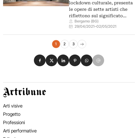
lockdown culturale, presenta
le opere di sette artisti che
riflettono sul significato…
Bergamo (BG)
29/04/2021
–
02/05/2021
Navigazione eventi
1
2
3
Pagina successiva
Condividi su Facebook
Condividi su X
Condividi su LinkedIn
Condividi su Pinterest
Condividi su WhatsApp
Condividi su Email
Artribune
Arti visive
Progetto
Professioni
Arti performative