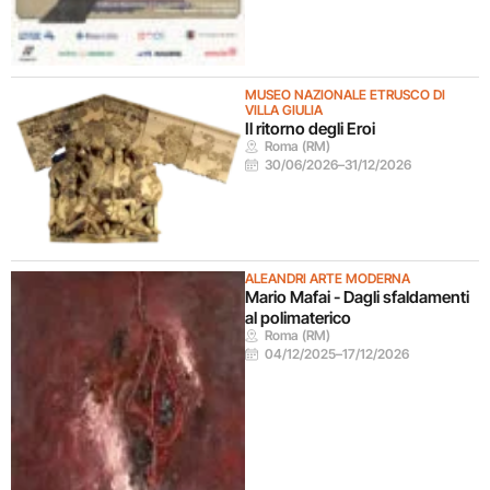
MUSEO NAZIONALE ETRUSCO DI
VILLA GIULIA
Il ritorno degli Eroi
Roma (RM)
30/06/2026
–
31/12/2026
ALEANDRI ARTE MODERNA
Mario Mafai - Dagli sfaldamenti
al polimaterico
Roma (RM)
04/12/2025
–
17/12/2026