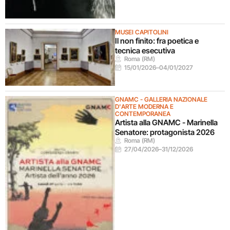
MUSEI CAPITOLINI
Il non finito: fra poetica e
tecnica esecutiva
Roma (RM)
15/01/2026
–
04/01/2027
GNAMC - GALLERIA NAZIONALE
D'ARTE MODERNA E
CONTEMPORANEA
Artista alla GNAMC - Marinella
Senatore: protagonista 2026
Roma (RM)
27/04/2026
–
31/12/2026