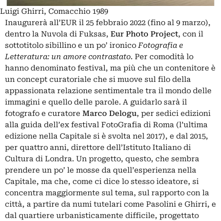
Luigi Ghirri, Comacchio 1989
Inaugurerà all’EUR il 25 febbraio 2022 (fino al 9 marzo),
dentro la
Nuvola di Fuksas
,
Eur Photo Project
, con il
sottotitolo sibillino e un po’ ironico
Fotografia e
Letteratura: un amore contrastato.
Per comodità lo
hanno denominato festival, ma più che un contenitore è
un concept curatoriale che si muove sul filo della
appassionata relazione sentimentale tra il mondo delle
immagini e quello delle parole.
A guidarlo sarà il
fotografo e curatore
Marco Delogu
, per sedici edizioni
alla guida dell’ex festival
FotoGrafia di Roma
(l’ultima
edizione nella Capitale si è svolta nel 2017), e dal 2015,
per quattro anni,
direttore dell’Istituto Italiano di
Cultura di Londra
. Un progetto, questo, che sembra
prendere un po’ le mosse da quell’esperienza nella
Capitale, ma che, come ci dice lo stesso ideatore, si
concentra maggiormente sul tema, sul rapporto con la
città, a partire da numi tutelari come
Pasolini
e
Ghirri
, e
dal quartiere
urbanisticamente difficile
, progettato