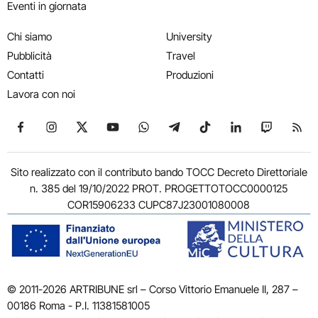
Eventi in giornata
Chi siamo
University
Pubblicità
Travel
Contatti
Produzioni
Lavora con noi
Seguici su Facebook
Seguici su Instagram
Seguici su X
Seguici su YouTube
Seguici su WhatsApp
Seguici su Telegram
Seguici su TikTok
Seguici su Link
Seguici su
Segui
Sito realizzato con il contributo bando TOCC Decreto Direttoriale
n. 385 del 19/10/2022 PROT. PROGETTOTOCC0000125
COR15906233 CUPC87J23001080008
© 2011-2026 ARTRIBUNE srl – Corso Vittorio Emanuele II, 287 –
00186 Roma - P.I. 11381581005