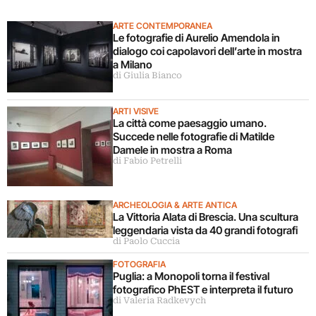
ARTE CONTEMPORANEA
Le fotografie di Aurelio Amendola in
dialogo coi capolavori dell’arte in mostra
a Milano
di Giulia Bianco
ARTI VISIVE
La città come paesaggio umano.
Succede nelle fotografie di Matilde
Damele in mostra a Roma
di Fabio Petrelli
ARCHEOLOGIA & ARTE ANTICA
La Vittoria Alata di Brescia. Una scultura
leggendaria vista da 40 grandi fotografi
di Paolo Cuccia
FOTOGRAFIA
Puglia: a Monopoli torna il festival
fotografico PhEST e interpreta il futuro
di Valeria Radkevych