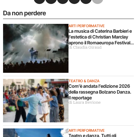
Da non perdere
ARTI PERFORMATIVE
La musica di Caterina Barbieri e
l’estetica di Christian Marclay
aprono il Romaeuropa Festival
di Claudia Giraud
2026
TEATRO & DANZA
Com’è andata l’edizione 2026
della rassegna Bolzano Danza.
Il reportage
di Laura Bevione
ARTI PERFORMATIVE
Teatro e danza. Tutti gli