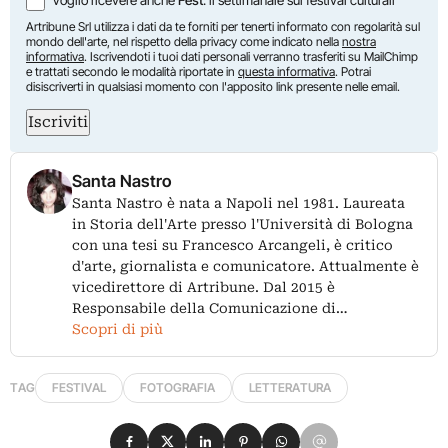
Artribune Srl utilizza i dati da te forniti per tenerti informato con regolarità sul
mondo dell'arte, nel rispetto della privacy come indicato nella
nostra
informativa
. Iscrivendoti i tuoi dati personali verranno trasferiti su MailChimp
e trattati secondo le modalità riportate in
questa informativa
. Potrai
disiscriverti in qualsiasi momento con l'apposito link presente nelle email.
Iscriviti
Santa Nastro
Santa Nastro è nata a Napoli nel 1981. Laureata
in Storia dell'Arte presso l'Università di Bologna
con una tesi su Francesco Arcangeli, è critico
d'arte, giornalista e comunicatore. Attualmente è
vicedirettore di Artribune. Dal 2015 è
Responsabile della Comunicazione di…
Scopri di più
TAG
FESTIVAL
FOTOGRAFIA
LETTERATURA
Condividi su Facebook
Condividi su X
Condividi su LinkedIn
Condividi su Pinterest
Condividi su WhatsApp
Condividi su Email