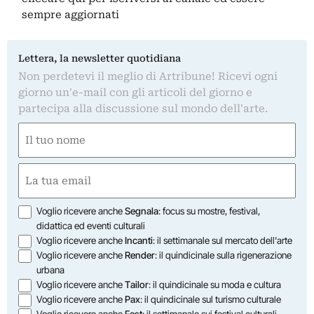
sempre aggiornati
Lettera, la newsletter quotidiana
Non perdetevi il meglio di Artribune! Ricevi ogni
giorno un'e-mail con gli articoli del giorno e
partecipa alla discussione sul mondo dell'arte.
Nome
(Required)
First
Email
(Required)
Opzioni
Voglio ricevere anche
Segnala
: focus su mostre, festival,
didattica ed eventi culturali
Voglio ricevere anche
Incanti
: il settimanale sul mercato dell'arte
Voglio ricevere anche
Render
: il quindicinale sulla rigenerazione
urbana
Voglio ricevere anche
Tailor
: il quindicinale su moda e cultura
Voglio ricevere anche
Pax
: il quindicinale sul turismo culturale
Voglio ricevere anche
Fest
: il settimanale sui festival culturali