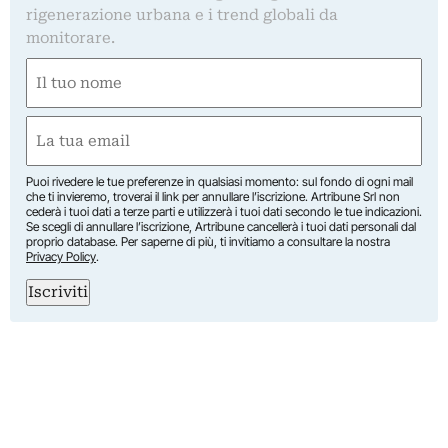
rigenerazione urbana e i trend globali da
monitorare.
Nome
(Required)
First
Email
(Required)
Puoi rivedere le tue preferenze in qualsiasi momento: sul fondo di ogni mail
che ti invieremo, troverai il link per annullare l’iscrizione. Artribune Srl non
cederà i tuoi dati a terze parti e utilizzerà i tuoi dati secondo le tue indicazioni.
Se scegli di annullare l’iscrizione, Artribune cancellerà i tuoi dati personali dal
proprio database. Per saperne di più, ti invitiamo a consultare la nostra
Privacy Policy
.
Iscriviti