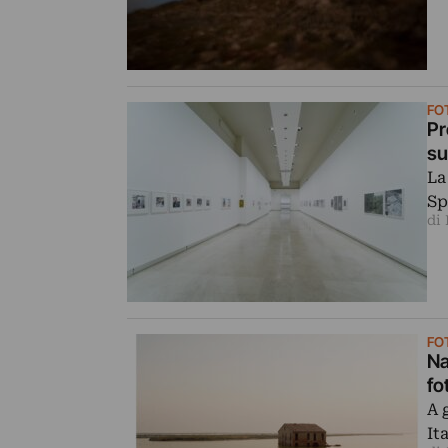
FO
Pr
su
La
Sp
di
FO
Na
fo
A 
It