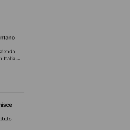
rontano
Azienda
n Italia.…
nisce
tituto