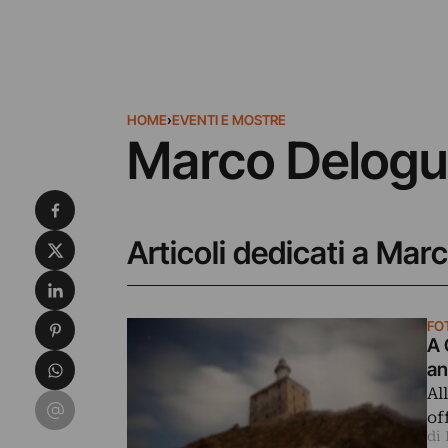
HOME
›
EVENTI E MOSTRE
Marco Delogu
Condividi su Facebook
Condividi su X
Articoli dedicati a Mar
Condividi su LinkedIn
Condividi su Pinterest
FO
A 
Condividi su WhatsApp
an
Al
Condividi su Email
of
di