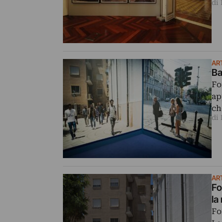
di
AR
Ba
Fo
ap
ch
di
AR
Fo
la
Fo