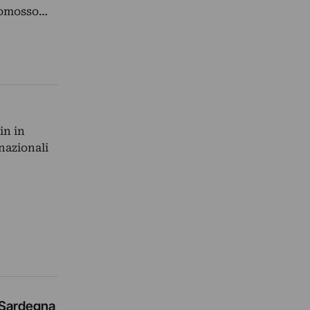
promosso…
in in
nazionali
n Sardegna