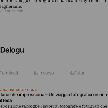
onardo Delogu e il fotografo sudafricano Guy Tillim. I d
dagheranno…
Valentina Poli
 Delogu
Terminati
In corso
Futuri
NDAZIONE DI SARDEGNA
 luce che impressiona – Un viaggio fotografico in un
attesa
esposizione raccoglie i lavori di fotografe e fotografi ch