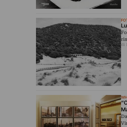
FO
Lu
Fo
ri
di
WH
“C
Ma
Da
Vi