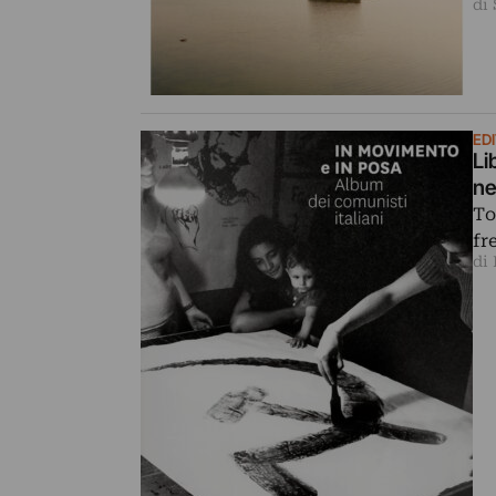
di
ED
Li
ne
To
fr
di