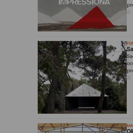
pr
FO
Sa
Sa
oc
pr
MA
Ol