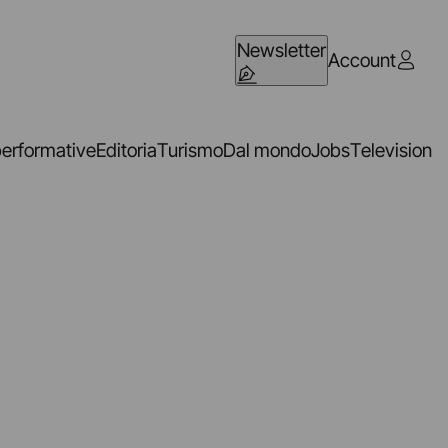
Newsletter
Account
performative
Editoria
Turismo
Dal mondo
Jobs
Television