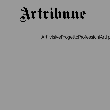
Artribune
Arti visive
Progetto
Professioni
Arti 