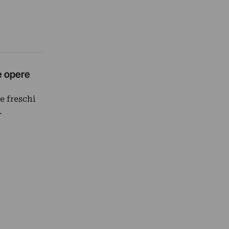
le opere
e freschi
…