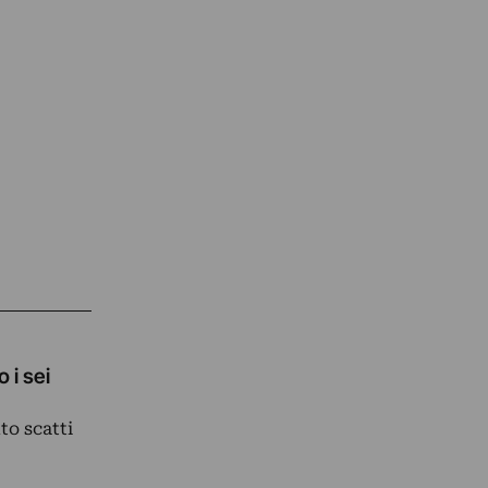
 i sei
to scatti