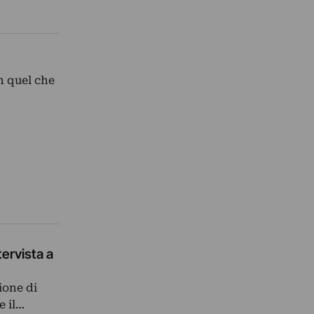
n quel che
tervista a
ione di
e il…