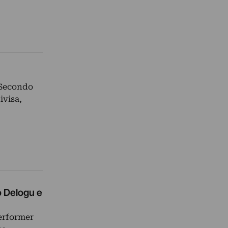
 Secondo
ivisa,
o Delogu e
performer