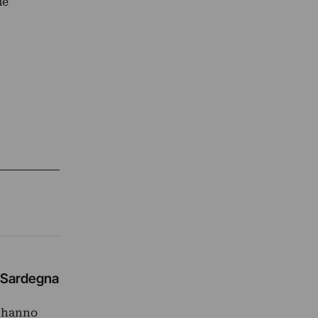
ue
a Sardegna
e hanno