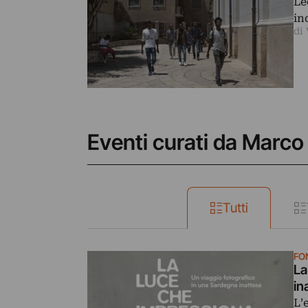
Le
in
di 
Eventi curati da Marco
Tutti
FO
La
in
L’