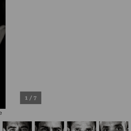
1 / 7
e