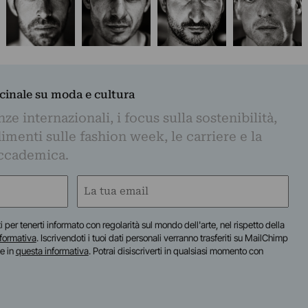
dicinale su moda e cultura
e internazionali, i focus sulla sostenibilità,
imenti sulle fashion week, le carriere e la
ccademica.
Email
(Obbligatorio)
iti per tenerti informato con regolarità sul mondo dell'arte, nel rispetto della
nformativa
. Iscrivendoti i tuoi dati personali verranno trasferiti su MailChimp
te in
questa informativa
. Potrai disiscriverti in qualsiasi momento con