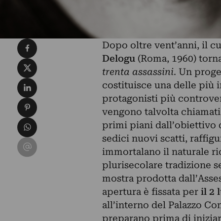
Condividi su Facebook
Dopo oltre vent’anni, il c
Delogu
(Roma, 1960) torna
Condividi su X
trenta assassini
. Un proge
Condividi su LinkedIn
costituisce una delle più i
protagonisti più controvers
Condividi su Pinterest
vengono talvolta chiamati 
Condividi su WhatsApp
primi piani dall’obiettivo 
sedici nuovi scatti, raffig
Condividi su Email
immortalano il naturale r
plurisecolare tradizione s
mostra prodotta dall’Asses
apertura è fissata per
il 2
all’interno del Palazzo Co
preparano prima di inizia