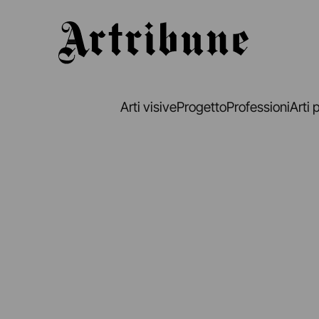
Artribune
Arti visive
Progetto
Professioni
Arti 