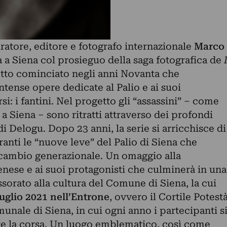
uratore, editore e fotografo internazionale
Marco
 a Siena col prosieguo della saga fotografica de
tto cominciato negli anni Novanta che
ntense opere dedicate al Palio e ai suoi
i: i fantini. Nel progetto gli “assassini” – come
a Siena – sono ritratti attraverso dei profondi
di Delogu. Dopo 23 anni, la serie si arricchisce di
uranti le “nuove leve” del Palio di Siena che
icambio generazionale. Un omaggio alla
enese e ai suoi protagonisti che culminerà in una
sorato alla cultura del Comune di Siena, la cui
 luglio 2021 nell’Entrone
, ovvero il Cortile Potest
munale di Siena, in cui ogni anno i partecipanti s
re la corsa. Un luogo emblematico, così come