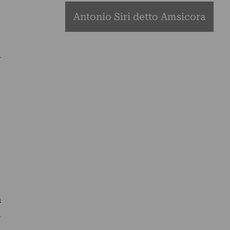
Antonio Siri detto Amsicora
I
à
i