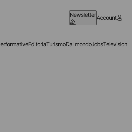
Newsletter
Account
performative
Editoria
Turismo
Dal mondo
Jobs
Television