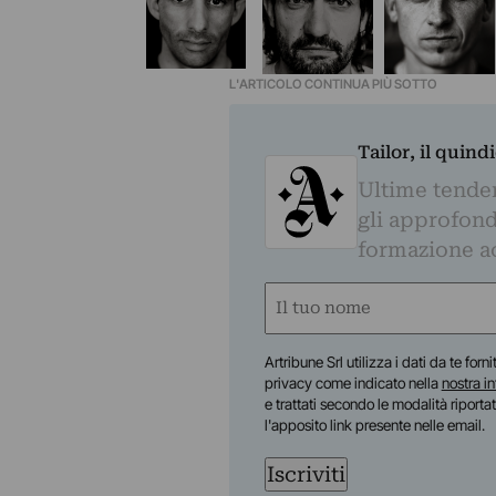
L'ARTICOLO CONTINUA PIÙ SOTTO
Tailor, il quin
Ultime tendenz
gli approfond
formazione a
Nome
(Obbligatorio)
Nome
Artribune Srl utilizza i dati da te forn
privacy come indicato nella
nostra i
e trattati secondo le modalità riporta
l'apposito link presente nelle email.
Iscriviti