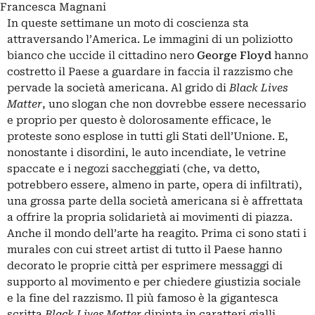
Francesca Magnani
In queste settimane un moto di coscienza sta
attraversando l’America. Le immagini di un poliziotto
bianco che uccide il cittadino nero
George Floyd
hanno
costretto il Paese a guardare in faccia il razzismo che
pervade la società americana. Al grido di
Black Lives
Matter
, uno slogan che non dovrebbe essere necessario
e proprio per questo è dolorosamente efficace, le
proteste sono esplose in tutti gli Stati dell’Unione. E,
nonostante i disordini, le auto incendiate, le vetrine
spaccate e i negozi saccheggiati (che, va detto,
potrebbero essere, almeno in parte, opera di infiltrati),
una grossa parte della società americana si è affrettata
a offrire la propria solidarietà ai movimenti di piazza.
Anche il mondo dell’arte ha reagito. Prima ci sono stati i
murales con cui street artist di tutto il Paese hanno
decorato le proprie città per esprimere messaggi di
supporto al movimento e per chiedere giustizia sociale
e la fine del razzismo. Il più famoso è la gigantesca
scritta
Black Lives Matter
dipinta in caratteri gialli