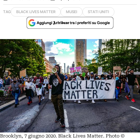
TAG
BLACK LIVES MATTER
MUSEI
STATI UNITI
Brooklyn, 7 giugno 2020. Black Lives Matter. Photo ©