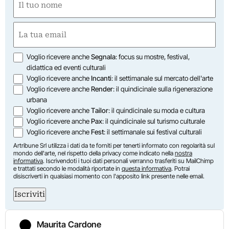
(Required)
First
Email
(Required)
Opzioni
Voglio ricevere anche
Segnala
: focus su mostre, festival,
didattica ed eventi culturali
Voglio ricevere anche
Incanti
: il settimanale sul mercato dell'arte
Voglio ricevere anche
Render
: il quindicinale sulla rigenerazione
urbana
Voglio ricevere anche
Tailor
: il quindicinale su moda e cultura
Voglio ricevere anche
Pax
: il quindicinale sul turismo culturale
Voglio ricevere anche
Fest
: il settimanale sui festival culturali
Artribune Srl utilizza i dati da te forniti per tenerti informato con regolarità sul
mondo dell'arte, nel rispetto della privacy come indicato nella
nostra
informativa
. Iscrivendoti i tuoi dati personali verranno trasferiti su MailChimp
e trattati secondo le modalità riportate in
questa informativa
. Potrai
disiscriverti in qualsiasi momento con l'apposito link presente nelle email.
Iscriviti
Maurita Cardone