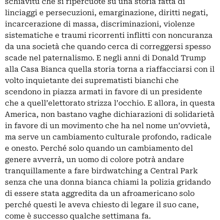
schiavitù che si ripercuote su una storia fatta di
linciaggi e persecuzioni, emarginazione, diritti negati,
incarcerazione di massa, discriminazioni, violenze
sistematiche e traumi ricorrenti inflitti con noncuranza
da una società che quando cerca di correggersi spesso
scade nel paternalismo. E negli anni di Donald Trump
alla Casa Bianca quella storia torna a riaffacciarsi con il
volto inquietante dei suprematisti bianchi che
scendono in piazza armati in favore di un presidente
che a quell’elettorato strizza l’occhio. E allora, in questa
America, non bastano vaghe dichiarazioni di solidarietà
in favore di un movimento che ha nel nome un’ovvietà,
ma serve un cambiamento culturale profondo, radicale
e onesto. Perché solo quando un cambiamento del
genere avverrà, un uomo di colore potrà andare
tranquillamente a fare birdwatching a Central Park
senza che una donna bianca chiami la polizia gridando
di essere stata aggredita da un afroamericano solo
perché questi le aveva chiesto di legare il suo cane,
come è successo qualche settimana fa.