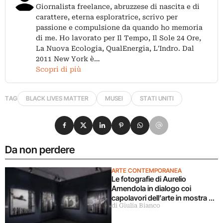
Giornalista freelance, abruzzese di nascita e di
carattere, eterna esploratrice, scrivo per
passione e compulsione da quando ho memoria
di me. Ho lavorato per Il Tempo, Il Sole 24 Ore,
La Nuova Ecologia, QualEnergia, L'Indro. Dal
2011 New York è…
Scopri di più
TAG
BLACK LIVES MATTER
MUSEI
STATI UNITI
Condividi su Facebook
Condividi su X
Condividi su LinkedIn
Condividi su Pinterest
Condividi su WhatsApp
Condividi su Email
Da non perdere
ARTE CONTEMPORANEA
Le fotografie di Aurelio
Amendola in dialogo coi
capolavori dell’arte in mostra a
di Giulia Bianco
Milano