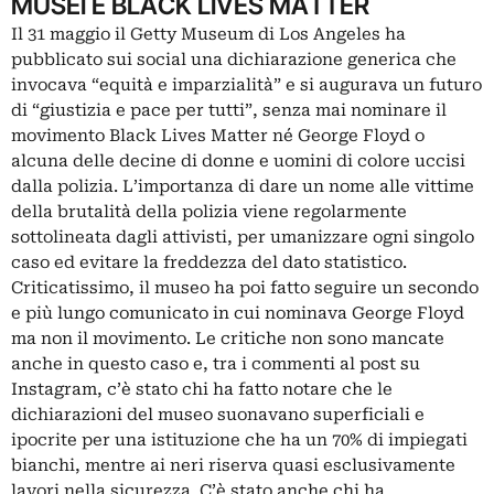
MUSEI E BLACK LIVES MATTER
Il 31 maggio il Getty Museum di Los Angeles ha
pubblicato sui social una dichiarazione generica che
invocava “equità e imparzialità” e si augurava un futuro
di “giustizia e pace per tutti”, senza mai nominare il
movimento Black Lives Matter né George Floyd o
alcuna delle decine di donne e uomini di colore uccisi
dalla polizia. L’importanza di dare un nome alle vittime
della brutalità della polizia viene regolarmente
sottolineata dagli attivisti, per umanizzare ogni singolo
caso ed evitare la freddezza del dato statistico.
Criticatissimo, il museo ha poi fatto seguire un secondo
e più lungo comunicato in cui nominava George Floyd
ma non il movimento. Le critiche non sono mancate
anche in questo caso e, tra i commenti al post su
Instagram, c’è stato chi ha fatto notare che le
dichiarazioni del museo suonavano superficiali e
ipocrite per una istituzione che ha un 70% di impiegati
bianchi, mentre ai neri riserva quasi esclusivamente
lavori nella sicurezza. C’è stato anche chi ha