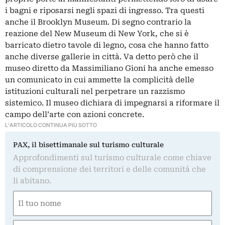
i bagni e riposarsi negli spazi di ingresso. Tra questi
anche il Brooklyn Museum. Di segno contrario la
reazione del New Museum di New York, che si è
barricato dietro tavole di legno, cosa che hanno fatto
anche diverse gallerie in città. Va detto però che il
museo diretto da Massimiliano Gioni ha anche emesso
un comunicato in cui ammette la complicità delle
istituzioni culturali nel perpetrare un razzismo
sistemico. Il museo dichiara di impegnarsi a riformare il
campo dell’arte con azioni concrete.
L'ARTICOLO CONTINUA PIÙ SOTTO
PAX, il bisettimanale sul turismo culturale
Approfondimenti sul turismo culturale come chiave
di comprensione dei territori e delle comunità che
li abitano.
Nome
(Required)
First