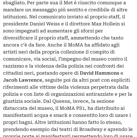
sbagliato. Per parte sua il Met è riuscito comunque a
mandare un messaggio più sentito e credibile di altre
istituzioni. Nel comunicato inviato al proprio staff, il
presidente Daniel Weiss e il direttore Max Hollein si
sono impegnati ad aumentare gli sforzi per
diversificare il proprio staff, ammettendo che tanto
ancora c’è da fare. Anche il MoMA ha affidato agli
artisti neri della propria collezione il compito di
comunicare, via social, l’impegno del museo contro il
razzismo e la violenza della polizia nei confronti dei
cittadini neri, postando opere di
David Hammons
e
Jacob Lawrence
, seguite poi da altri post con espliciti
riferimenti alle vittime della violenza perpetrata dalla
polizia e con liste di organizzazioni antirazziste e per la
giustizia sociale. Dal Queens, invece, la sezione
distaccata del museo, il MoMA PS1, ha distribuito ai
manifestanti acqua e snack e consentito loro di usare i
propri bagni. Altre istituzioni hanno fatto lo stesso,
prendendo esempio dai teatri di Broadway e aprendo le
proprie porte ai manifestanti permettendo loro di usare