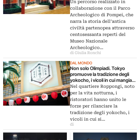
Un percorso realizzato in
collaborazione con il Parco
Archeologico di Pompei, che
narra la storia dell’antica
civiltà partenopea attraverso
centosessanta reperti del
Museo Nazionale
Archeologico…
di Giulia Ronchi
DAL MONDO
Non solo Olimpiadi. Tokyo
promuove la tradizione degli
yokocho, i vicoli in cui mangiare
e bere
Nel quartiere Roppongi, noto
per la vita notturna, i
ristoratori hanno unito le
forze per rilanciare la
tradizione degli yokocho, i
vicoli in cui si…
di