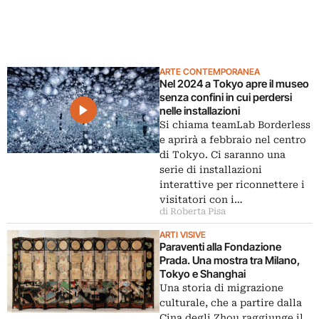
ARTE CONTEMPORANEA
Nel 2024 a Tokyo apre il museo
senza confini in cui perdersi
nelle installazioni
Si chiama teamLab Borderless
e aprirà a febbraio nel centro
di Tokyo. Ci saranno una
serie di installazioni
interattive per riconnettere i
visitatori con i…
di Roberta Pisa
ARTI VISIVE
Paraventi alla Fondazione
Prada. Una mostra tra Milano,
Tokyo e Shanghai
Una storia di migrazione
culturale, che a partire dalla
Cina degli Zhou raggiunge il