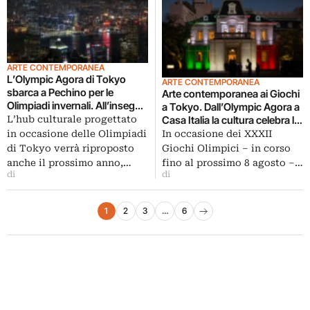
ARTE CONTEMPORANEA
L’Olympic Agora di Tokyo
ARTE CONTEMPORANEA
sbarca a Pechino per le
Arte contemporanea ai Giochi
Olimpiadi invernali. All’insegna
a Tokyo. Dall’Olympic Agora a
dell’arte
L’hub culturale progettato
Casa Italia la cultura celebra lo
sport
in occasione delle Olimpiadi
In occasione dei XXXII
di Tokyo verrà riproposto
Giochi Olimpici – in corso
anche il prossimo anno,…
fino al prossimo 8 agosto –…
di
di
Paginazione degli articoli
1
2
3
…
6
Pagina successiva