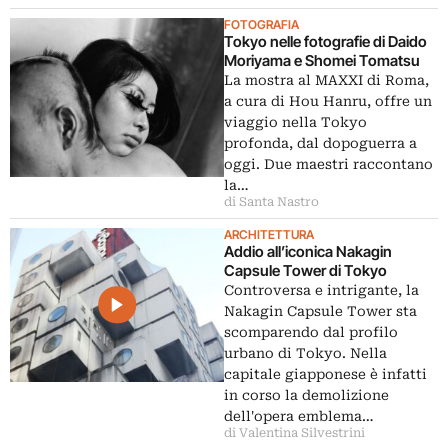
FOTOGRAFIA
Tokyo nelle fotografie di Daido
Moriyama e Shomei Tomatsu
La mostra al MAXXI di Roma,
a cura di Hou Hanru, offre un
viaggio nella Tokyo
profonda, dal dopoguerra a
oggi. Due maestri raccontano
la…
di Santa Nastro
ARCHITETTURA
Addio all’iconica Nakagin
Capsule Tower di Tokyo
Controversa e intrigante, la
Nakagin Capsule Tower sta
scomparendo dal profilo
urbano di Tokyo. Nella
capitale giapponese è infatti
in corso la demolizione
dell'opera emblema…
di Valentina Silvestrini