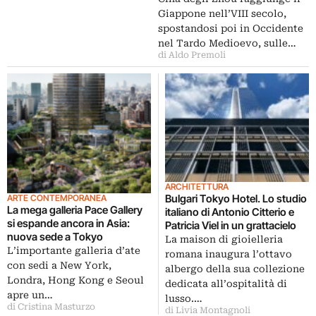
Giappone nell’VIII secolo,
spostandosi poi in Occidente
nel Tardo Medioevo, sulle…
di Aldo Premoli
ARCHITETTURA
Bulgari Tokyo Hotel. Lo studio
ARTE CONTEMPORANEA
La mega galleria Pace Gallery
italiano di Antonio Citterio e
si espande ancora in Asia:
Patricia Viel in un grattacielo
nuova sede a Tokyo
La maison di gioielleria
L’importante galleria d’ate
romana inaugura l’ottavo
con sedi a New York,
albergo della sua collezione
Londra, Hong Kong e Seoul
dedicata all’ospitalità di
apre un…
lusso.…
di Cristina Masturzo
di Livia Montagnoli