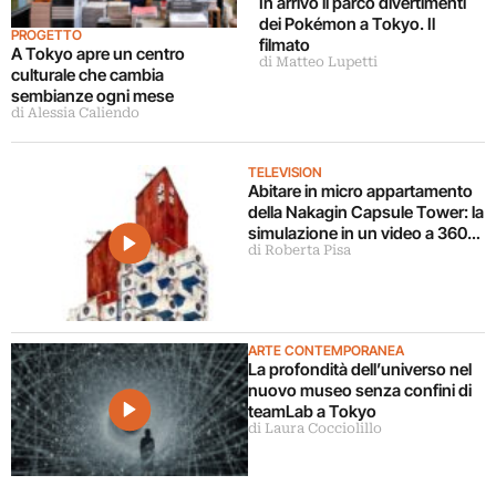
In arrivo il parco divertimenti
dei Pokémon a Tokyo. Il
PROGETTO
filmato
A Tokyo apre un centro
di Matteo Lupetti
culturale che cambia
sembianze ogni mese
di Alessia Caliendo
TELEVISION
Abitare in micro appartamento
della Nakagin Capsule Tower: la
simulazione in un video a 360
di Roberta Pisa
gradi
ARTE CONTEMPORANEA
La profondità dell’universo nel
nuovo museo senza confini di
teamLab a Tokyo
di Laura Cocciolillo