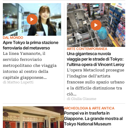
DAL MONDO
Apre Tokyo la prima stazione
ferroviaria del metaverso
ARTE CONTEMPORANEA
Una gigantesca nuvola
La linea Yamanote, il
viaggia per le strade di Tokyo:
servizio ferroviario
l’ultima opera di Vincent Leroy
metropolitano che viaggia
L’opera Metacloud prosegue
intorno al centro della
l’indagine dell’artista
capitale giapponese…
francese sullo spazio urbano
di Matteo Lupetti
e la difficile distinzione tra
ciò…
di Giulia Giaume
ARCHEOLOGIA & ARTE ANTICA
Pompei va in trasferta in
Giappone. La grande mostra al
Tokyo National Museum