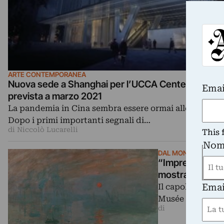
ARTE CONTEMPORANEA
Nuova sede a Shanghai per l’UCCA Center. Apertu
Emai
prevista a marzo 2021
La pandemia in Cina sembra essere ormai alle spalle.
Dopo i primi importanti segnali di…
di Niccolò Lucarelli
This 
Nom
DAL MONDO
“Impressione, l
mostra a Shang
Emai
Il capolavoro di
First
Musée Marmottan
di