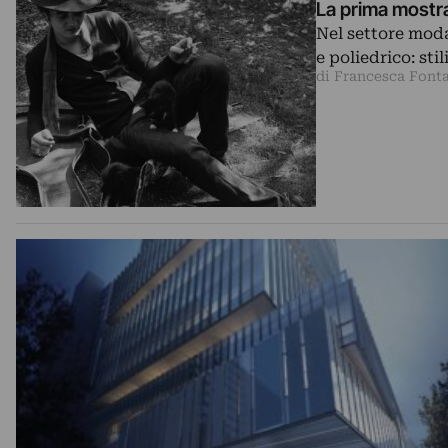
La prima mostra
Nel settore mod
e poliedrico: sti
di Francesca Font