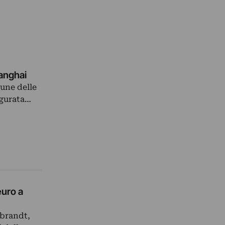
hanghai
cune delle
ugurata…
euro a
mbrandt,