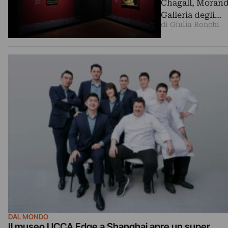
Chagall, Morandi,
Galleria degli…
di Giulia Ronchi
DAL MONDO
Il museo UCCA Edge a Shanghai apre un super