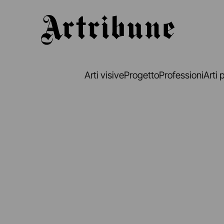
Artribune
Arti visive
Progetto
Professioni
Arti 