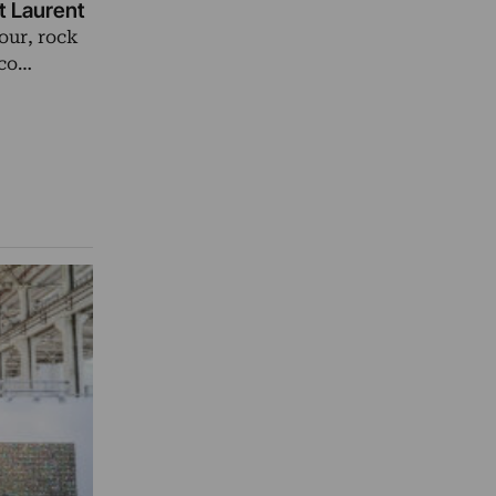
nt Laurent
our, rock
ico…