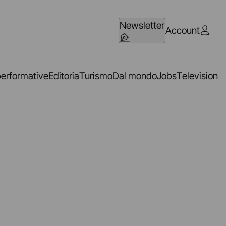
Newsletter
Account
performative
Editoria
Turismo
Dal mondo
Jobs
Television