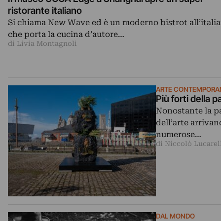
ristorante italiano
Si chiama New Wave ed è un moderno bistrot all’italia
che porta la cucina d’autore…
di Livia Montagnoli
ARTE CONTEMPORA
Più forti della 
Nonostante la p
dell’arte arriva
numerose…
di Niccolò Lucarel
DAL MONDO