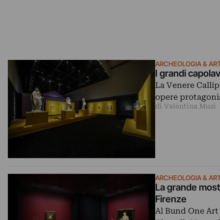
ARCHEOLOGIA & ART
I grandi capolav
La Venere Callip
opere protagonis
di Valentina Muzi
ARCHEOLOGIA & ART
La grande mostra
Firenze
Al Bund One Art