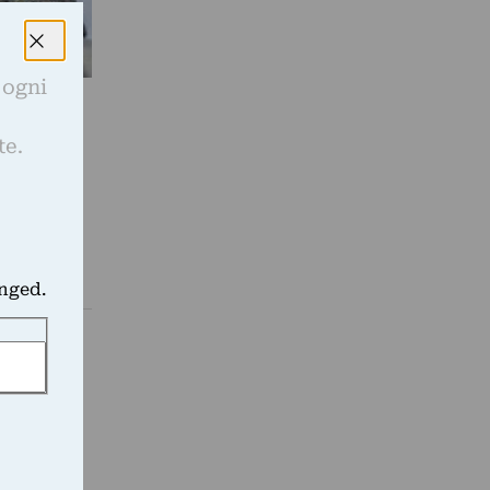
 ogni
sign
e
ggi a
te.
anged.
na grande
mo che il