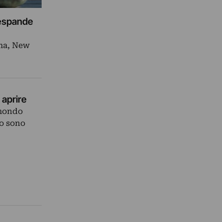
i espande
lma, New
 aprire
 mondo
do sono