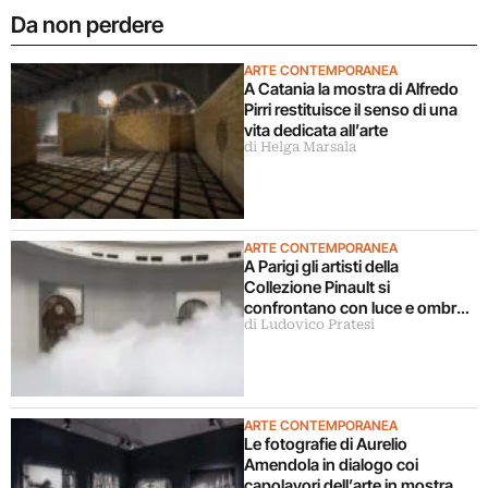
Da non perdere
ARTE CONTEMPORANEA
A Catania la mostra di Alfredo
Pirri restituisce il senso di una
vita dedicata all’arte
di Helga Marsala
ARTE CONTEMPORANEA
A Parigi gli artisti della
Collezione Pinault si
confrontano con luce e ombra
di Ludovico Pratesi
in una grande mostra
ARTE CONTEMPORANEA
Le fotografie di Aurelio
Amendola in dialogo coi
capolavori dell’arte in mostra a