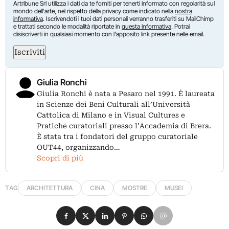
Artribune Srl utilizza i dati da te forniti per tenerti informato con regolarità sul
mondo dell'arte, nel rispetto della privacy come indicato nella
nostra
informativa
. Iscrivendoti i tuoi dati personali verranno trasferiti su MailChimp
e trattati secondo le modalità riportate in
questa informativa
. Potrai
disiscriverti in qualsiasi momento con l'apposito link presente nelle email.
Iscriviti
Giulia Ronchi
Giulia Ronchi è nata a Pesaro nel 1991. È laureata
in Scienze dei Beni Culturali all’Università
Cattolica di Milano e in Visual Cultures e
Pratiche curatoriali presso l’Accademia di Brera.
È stata tra i fondatori del gruppo curatoriale
OUT44, organizzando…
Scopri di più
TAG
ARCHITETTURA
CINA
MOSTRE
MUSEI
Condividi su Facebook
Condividi su X
Condividi su LinkedIn
Condividi su Pinterest
Condividi su WhatsApp
Condividi su Email