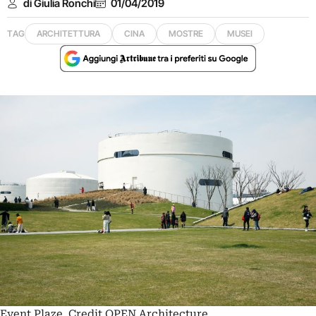
di Giulia Ronchi
01/04/2019
TAG
ARCHITETTURA
CINA
MOSTRE
MUSEI
Event Plaze. Credit OPEN Architecture