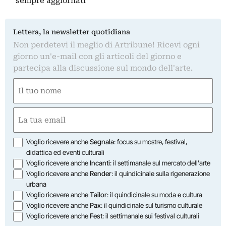
sempre aggiornati
Lettera, la newsletter quotidiana
Non perdetevi il meglio di Artribune! Ricevi ogni
giorno un'e-mail con gli articoli del giorno e
partecipa alla discussione sul mondo dell'arte.
Nome
(Obbligatorio)
Nome
Email
(Obbligatorio)
Opzioni
Voglio ricevere anche
Segnala
: focus su mostre, festival,
didattica ed eventi culturali
Voglio ricevere anche
Incanti
: il settimanale sul mercato dell'arte
Voglio ricevere anche
Render
: il quindicinale sulla rigenerazione
urbana
Voglio ricevere anche
Tailor
: il quindicinale su moda e cultura
Voglio ricevere anche
Pax
: il quindicinale sul turismo culturale
Voglio ricevere anche
Fest
: il settimanale sui festival culturali