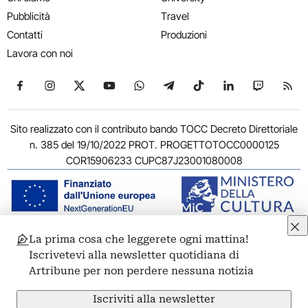
Pubblicità
Travel
Contatti
Produzioni
Lavora con noi
Seguici su Facebook
Seguici su Instagram
Seguici su X
Seguici su YouTube
Seguici su WhatsApp
Seguici su Telegram
Seguici su TikTok
Seguici su Link
Seguici su
Segui
Sito realizzato con il contributo bando TOCC Decreto Direttoriale
n. 385 del 19/10/2022 PROT. PROGETTOTOCC0000125
COR15906233 CUPC87J23001080008
La prima cosa che leggerete ogni mattina!
© 2011-2026 ARTRIBUNE srl – Corso Vittorio Emanuele II, 287 –
Iscrivetevi alla newsletter quotidiana di
00186 Roma - P.I. 11381581005
Artribune per non perdere nessuna notizia
Privacy: Responsabile della protezione dei dati personali
ARTRIBUNE srl – Corso Vittorio Emanuele II, 287 – 00186 Roma
Iscriviti alla newsletter
Termini e condizioni
Privacy Policy
Cookie Policy
Credits