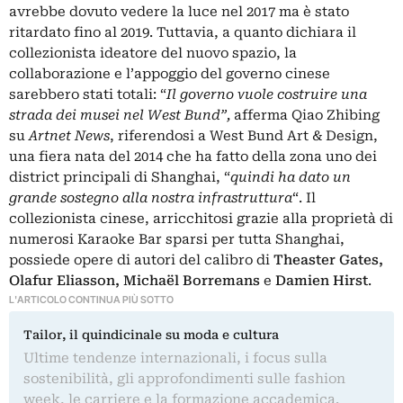
avrebbe dovuto vedere la luce nel 2017 ma è stato
ritardato fino al 2019. Tuttavia, a quanto dichiara il
collezionista ideatore del nuovo spazio, la
collaborazione e l’appoggio del governo cinese
sarebbero stati totali: “
Il governo vuole costruire una
strada dei musei nel West Bund”
,
afferma Qiao Zhibing
su
Artnet News
, riferendosi a West Bund Art & Design,
una fiera nata del 2014 che ha fatto della zona uno dei
district principali di Shanghai, “
quindi ha dato un
grande sostegno alla nostra infrastruttura
“. Il
collezionista cinese, arricchitosi grazie alla proprietà di
numerosi Karaoke Bar sparsi per tutta Shanghai,
possiede
opere di autori del calibro di
Theaster Gates,
Olafur Eliasson, Michaël Borremans
e
Damien Hirst
.
L'ARTICOLO CONTINUA PIÙ SOTTO
Tailor, il quindicinale su moda e cultura
Ultime tendenze internazionali, i focus sulla
sostenibilità, gli approfondimenti sulle fashion
week, le carriere e la formazione accademica.