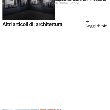
di Giulia Bianco
Milano
Altri articoli di: architettura
Leggi di più