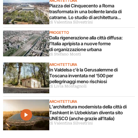
ARCHITETTURA
Piazza dei Cinquecento a Roma
trasformata in una bollente landa di
catrame. Lo studio di architettura
di Valentina Silvestrini
disconosce il progetto
PROGETTO
Dalla rigenerazione alla città diffusa:
l’Italia apripista a nuove forme
di organizzazione urbana
di Stefano Monti
ARCHITETTURA
In Valdelsa c’è la Gerusalemme di
Toscana inventata nel ‘500 per
pellegrinaggi meno rischiosi
di Livia Montagnoli
ARCHITETTURA
L’architettura modernista della città di
Tashkent in Uzbekistan diventa sito
UNESCO (anche grazie all’Italia)
di Valentina Silvestrini