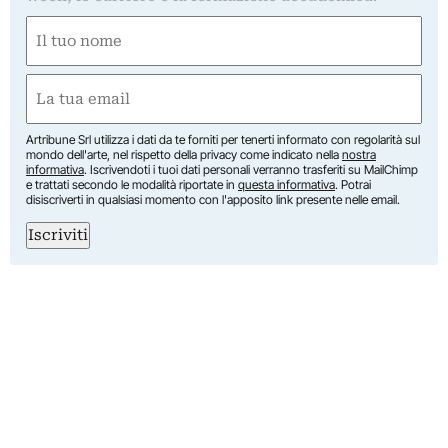
Nome
(Obbligatorio)
Nome
Email
(Obbligatorio)
Artribune Srl utilizza i dati da te forniti per tenerti informato con regolarità sul
mondo dell'arte, nel rispetto della privacy come indicato nella
nostra
informativa
. Iscrivendoti i tuoi dati personali verranno trasferiti su MailChimp
e trattati secondo le modalità riportate in
questa informativa
. Potrai
disiscriverti in qualsiasi momento con l'apposito link presente nelle email.
Iscriviti