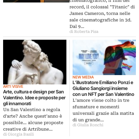
cinematografico, il film dei
record, il colossal "Titanic" di
James Cameron, torna nelle
sale cinematografiche in 3d.
Dal 9…
di Roberta Pisa
NEW MEDIA
L’illustratore Emiliano Ponzi e
ARTI VISIVE
Giuliano Sangiorgi insieme
Arte, cultura e design per San
con un NFT per San Valentino
Valentino. Idee e proposte per
L’amore viene colto in tre
gli innamorati
sfumature e momenti
Un San Valentino a regola
universali grazie alla matita
d'arte? Anche quest’anno è
di un grande…
possibile… alcune proposte
di Giulia Ronchi
creative di Artribune…
di Giorgia Basili