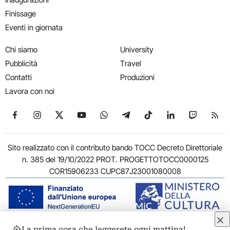
Finissage
Eventi in giornata
Chi siamo
University
Pubblicità
Travel
Contatti
Produzioni
Lavora con noi
Seguici su Facebook
Seguici su Instagram
Seguici su X
Seguici su YouTube
Seguici su WhatsApp
Seguici su Telegram
Seguici su TikTok
Seguici su Link
Seguici su
Segui
Sito realizzato con il contributo bando TOCC Decreto Direttoriale
n. 385 del 19/10/2022 PROT. PROGETTOTOCC0000125
COR15906233 CUPC87J23001080008
La prima cosa che leggerete ogni mattina!