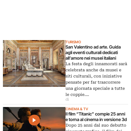
TURISMO
San Valentino ad arte. Guida
agli eventi culturali dedicati
all’amore nei musei italiani
La festa degli innamorati sarà
celebrata anche da musei e
siti culturali, con iniziative
pensate per far trascorrere
una giornata speciale a tutte
le coppie.…
di
CINEMA & TV
Il film “Titanic” compie 25 anni
e torna al cinema in versione 3d
Dopo 25 anni dal suo debutto