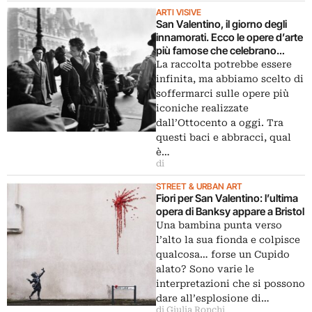
ARTI VISIVE
San Valentino, il giorno degli
innamorati. Ecco le opere d’arte
più famose che celebrano
l’amore
La raccolta potrebbe essere
infinita, ma abbiamo scelto di
soffermarci sulle opere più
iconiche realizzate
dall’Ottocento a oggi. Tra
questi baci e abbracci, qual
è…
di
STREET & URBAN ART
Fiori per San Valentino: l’ultima
opera di Banksy appare a Bristol
Una bambina punta verso
l’alto la sua fionda e colpisce
qualcosa… forse un Cupido
alato? Sono varie le
interpretazioni che si possono
dare all’esplosione di…
di Giulia Ronchi