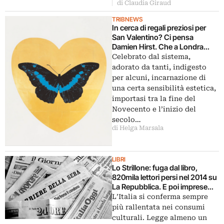
di Claudia Giraud
TRIBNEWS
In cerca di regali preziosi per
San Valentino? Ci pensa
Damien Hirst. Che a Londra
vende multipli con cuori e
Celebrato dal sistema,
farfalle. Apoteosi commerciale?
adorato da tanti, indigesto
per alcuni, incarnazione di
una certa sensibilità estetica,
importasi tra la fine del
Novecento e l’inizio del
secolo…
di Helga Marsala
LIBRI
Lo Strillone: fuga dal libro,
820mila lettori persi nel 2014 su
La Repubblica. E poi imprese
culturali a Roma, San Valentino,
L’Italia si conferma sempre
Rodi al Louvre
più rallentata nei consumi
culturali. Legge almeno un