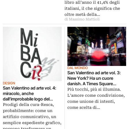
libro all’anno il 41,4% degli
italiani, il che significa che
oltre metà della…
di Massimo Mattioli
DAL MONDO
San Valentino ad arte vol. 3:
New York? Ha un cuore
danish. A Times Square
DESIGN
San Valentino ad arte vol. 4:
l’installazione touch-sensible
Più tocchi, più si illumina.
miracolo, anche
dell’imprevedibile Bjarke Ingels
L’amore come condivisione,
dall’improbabile logo del
come unione di intenti,
MiBac può uscire uno slogan
Prodigi della cura-Resca,
come scelta di…
divertente ed efficace
probabilmente: come un
artifizio comunicativo, un
semplice espediente grafico,
possono trasformare un…