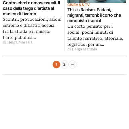
Contro ebrei e omosessuali. Il
CINEMA & TV
caso della targa d’artista al
This is Racism. Padani,
museo di Livorno
migranti, terroni: il corto che
Scontri, provocazioni, azioni
conquista i social
estreme e dibattiti accesi,
Un corto pensato per i
fra la strada e il museo:
social, pochi minuti di
l’arte pubblica…
talento narrativo, attoriale,
di Helga Marsala
registico, per un…
di Helga Marsala
Paginazione degli articoli
1
2
Pagina successiva