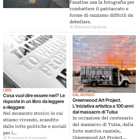
Faustine usa la fotografia per
combattere il patriarcato e
forme di razzismo difficili da
debellare.
di Maurita Cardone
LIBRI
DAL MONDO
Cosa vuol dire essere neri? Le
Greenwood Art Project.
risposte in un libro da leggere
L’iniziativa artistica a 100 anni
e rileggere
dal massacro di Tulsa
Nel momento storico in cui
In occasione del centenario
stiamo vivendo, scandito
del massacro di Tulsa, dalla
dalle lotte politiche e sociali
forte matrice razziale,
per i…
Greenwood Art Project…
di Francesca Fontanesi