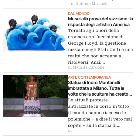
di Antonio Mirabelli
DAL MONDO
Musei alla prova del razzismo: la
risposta degli artisti in America
Tornata agli onori della
cronaca con l'uccisione di
George Floyd, la questione
razziale negli Stati Uniti è una
realtà che non accenna a
risolversi. Anzi.…
di Maurita Cardone
ARTE CONTEMPORANEA
Statua di Indro Montanelli
imbrattata a Milano. Tutte le
volte che la scultura ha creato
dissensi
Le attuali proteste
antirazziste in corso in tutto
il mondo hanno riacceso le
polemiche – a dire il vero mai
sopite – sulla statua di…
di