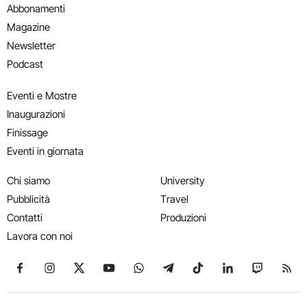
Abbonamenti
Magazine
Newsletter
Podcast
Eventi e Mostre
Inaugurazioni
Finissage
Eventi in giornata
Chi siamo
University
Pubblicità
Travel
Contatti
Produzioni
Lavora con noi
Seguici su Facebook
Seguici su Instagram
Seguici su X
Seguici su YouTube
Seguici su WhatsApp
Seguici su Telegram
Seguici su TikTok
Seguici su Link
Seguici su
Segui