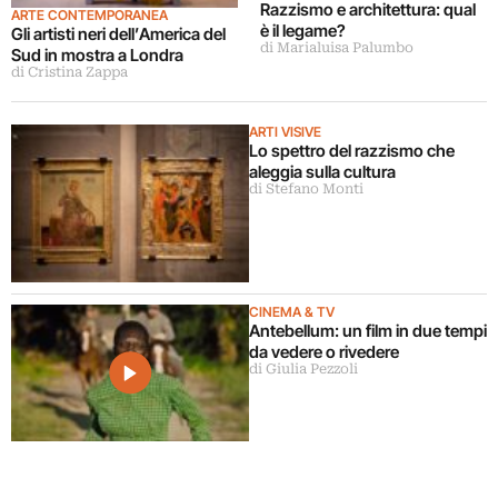
Razzismo e architettura: qual
ARTE CONTEMPORANEA
è il legame?
Gli artisti neri dell’America del
di Marialuisa Palumbo
Sud in mostra a Londra
di Cristina Zappa
ARTI VISIVE
Lo spettro del razzismo che
aleggia sulla cultura
di Stefano Monti
CINEMA & TV
Antebellum: un film in due tempi
da vedere o rivedere
di Giulia Pezzoli