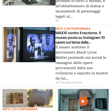
proteste in tutto il mondo, e
all’abbattimento di statue e
monumenti di personaggi
legati al…
di
ARTE CONTEMPORANEA
MAXXI contro il razzismo. Il
museo posta su Instagram 10
opere sul tema della
discriminazione
Il museo sostiene il
movimento Black Lives
Matter postando sui social le
immagini delle opere
provenienti dalle sue
collezioni o esposte in mostre
da lui…
di Claudia Giraud
ARTE CONTEMPORANEA