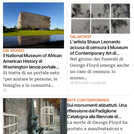
DAL MONDO
L’artista Shaun Leonardo
accusa di censura il Museum
DAL MONDO
of Contemporary Art di
Il National Museum of African
Cleveland
Nel giorno dei funerali di
American History di
George Floyd emerge anche
Washington lancia portale
un caso di censura: lo
contro il razzismo
Si tratta di un portale nato
scorso…
“per aiutare le persone, le
di Niccolò Lucarelli
famiglie e le comunità…
di
ARTE CONTEMPORANEA
Sui monumenti abbattuti. Una
riflessione dal Padiglione
Catalogna alla Biennale di
Venezia 2019
La morte di George Floyd ha
portato a manifestazioni e