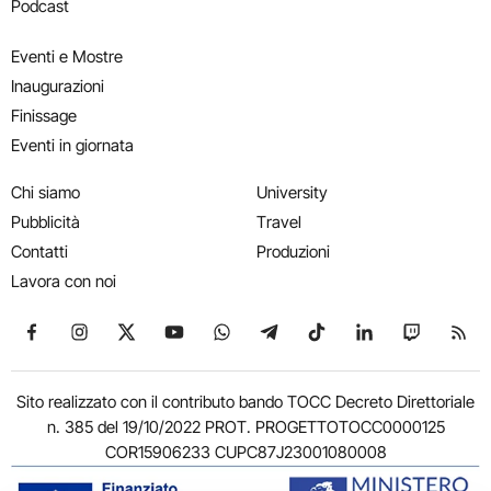
Podcast
Eventi e Mostre
Inaugurazioni
Finissage
Eventi in giornata
Chi siamo
University
Pubblicità
Travel
Contatti
Produzioni
Lavora con noi
Seguici su Facebook
Seguici su Instagram
Seguici su X
Seguici su YouTube
Seguici su WhatsApp
Seguici su Telegram
Seguici su TikTok
Seguici su Link
Seguici su
Segui
Sito realizzato con il contributo bando TOCC Decreto Direttoriale
n. 385 del 19/10/2022 PROT. PROGETTOTOCC0000125
COR15906233 CUPC87J23001080008