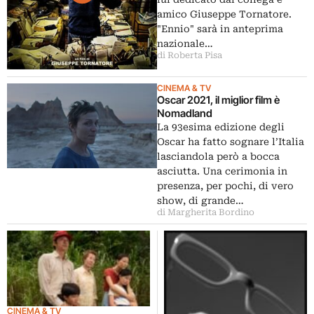
amico Giuseppe Tornatore.
"Ennio" sarà in anteprima
nazionale…
di Roberta Pisa
CINEMA & TV
Oscar 2021, il miglior film è
Nomadland
La 93esima edizione degli
Oscar ha fatto sognare l’Italia
lasciandola però a bocca
asciutta. Una cerimonia in
presenza, per pochi, di vero
show, di grande…
di Margherita Bordino
CINEMA & TV