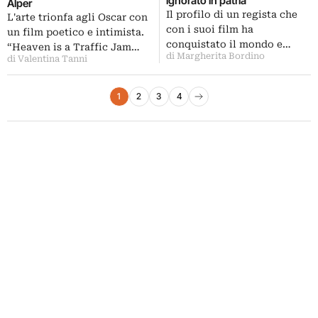
ignorato in patria
Alper
Il profilo di un regista che
L'arte trionfa agli Oscar con
con i suoi film ha
un film poetico e intimista.
conquistato il mondo e…
“Heaven is a Traffic Jam…
di Margherita Bordino
di Valentina Tanni
Paginazione degli articoli
1
2
3
4
Pagina successiva