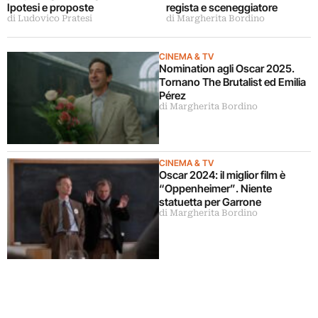
Ipotesi e proposte
regista e sceneggiatore
di Ludovico Pratesi
di Margherita Bordino
CINEMA & TV
Nomination agli Oscar 2025.
Tornano The Brutalist ed Emilia
Pérez
di Margherita Bordino
CINEMA & TV
Oscar 2024: il miglior film è
“Oppenheimer”. Niente
statuetta per Garrone
di Margherita Bordino