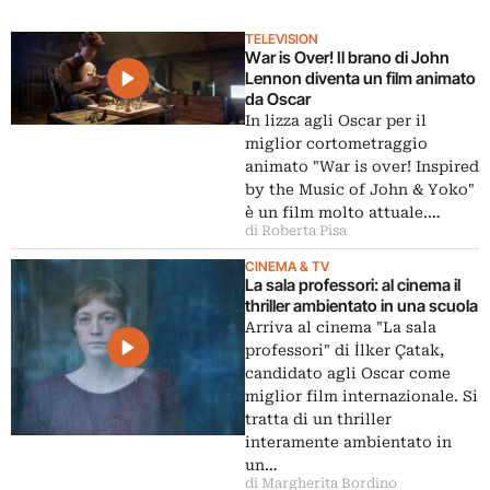
TELEVISION
War is Over! Il brano di John
Lennon diventa un film animato
da Oscar
In lizza agli Oscar per il
miglior cortometraggio
animato "War is over! Inspired
by the Music of John & Yoko"
è un film molto attuale.…
di Roberta Pisa
CINEMA & TV
La sala professori: al cinema il
thriller ambientato in una scuola
Arriva al cinema "La sala
professori" di İlker Çatak,
candidato agli Oscar come
miglior film internazionale. Si
tratta di un thriller
interamente ambientato in
un…
di Margherita Bordino