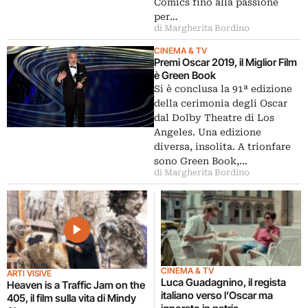
Comics fino alla passione
per…
di Margherita Bordino
CINEMA & TV
Premi Oscar 2019, il Miglior Film
è Green Book
Si è conclusa la 91ª edizione
della cerimonia degli Oscar
dal Dolby Theatre di Los
Angeles. Una edizione
diversa, insolita. A trionfare
sono Green Book,…
di Margherita Bordino
CINEMA & TV
ARTI VISIVE
Luca Guadagnino, il regista
Heaven is a Traffic Jam on the
italiano verso l’Oscar ma
405, il film sulla vita di Mindy