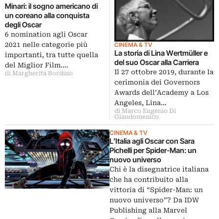
Minari: il sogno americano di
un coreano alla conquista
degli Oscar
6 nomination agli Oscar
2021 nelle categorie più
CINEMA & TV
La storia di Lina Wertmüller e
importanti, tra tutte quella
del suo Oscar alla Carriera
del Miglior Film.…
Il 27 ottobre 2019, durante la
di Margherita Bordino
cerimonia dei Governors
Awards dell’Academy a Los
Angeles, Lina…
di Marco Eugenio Di
Giandomenico
CINEMA & TV
L’Italia agli Oscar con Sara
Pichelli per Spider-Man: un
nuovo universo
Chi è la disegnatrice italiana
che ha contribuito alla
vittoria di “Spider-Man: un
nuovo universo”? Da IDW
Publishing alla Marvel