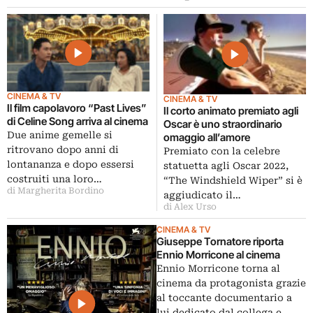
CINEMA & TV
CINEMA & TV
Il film capolavoro “Past Lives”
Il corto animato premiato agli
di Celine Song arriva al cinema
Oscar è uno straordinario
Due anime gemelle si
omaggio all’amore
ritrovano dopo anni di
Premiato con la celebre
lontananza e dopo essersi
statuetta agli Oscar 2022,
costruiti una loro…
“The Windshield Wiper” si è
di Margherita Bordino
aggiudicato il…
di Alex Urso
CINEMA & TV
Giuseppe Tornatore riporta
Ennio Morricone al cinema
Ennio Morricone torna al
cinema da protagonista grazie
al toccante documentario a
lui dedicato dal collega e