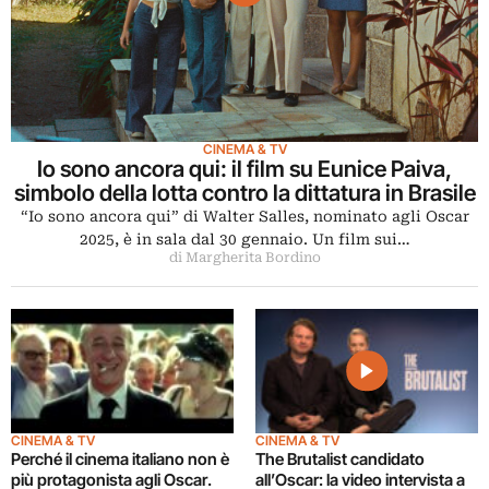
CINEMA & TV
Io sono ancora qui: il film su Eunice Paiva,
simbolo della lotta contro la dittatura in Brasile
“Io sono ancora qui” di Walter Salles, nominato agli Oscar
2025, è in sala dal 30 gennaio. Un film sui…
di Margherita Bordino
CINEMA & TV
CINEMA & TV
Perché il cinema italiano non è
The Brutalist candidato
più protagonista agli Oscar.
all’Oscar: la video intervista a