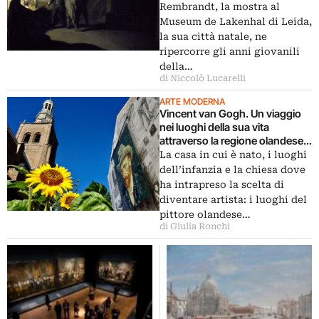
Rembrandt, la mostra al
Museum de Lakenhal di Leida,
la sua città natale, ne
ripercorre gli anni giovanili
della…
di Niccolò Lucarelli
ARTE MODERNA
Vincent van Gogh. Un viaggio
nei luoghi della sua vita
attraverso la regione olandese
del Brabante
La casa in cui è nato, i luoghi
dell’infanzia e la chiesa dove
ha intrapreso la scelta di
diventare artista: i luoghi del
pittore olandese…
di Giulia Ronchi