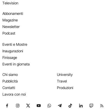
Television
Abbonamenti
Magazine
Newsletter
Podcast
Eventi e Mostre
Inaugurazioni
Finissage
Eventi in giornata
Chi siamo
University
Pubblicità
Travel
Contatti
Produzioni
Lavora con noi
Seguici su Facebook
Seguici su Instagram
Seguici su X
Seguici su YouTube
Seguici su WhatsApp
Seguici su Telegram
Seguici su TikTok
Seguici su Link
Seguici su
Segui