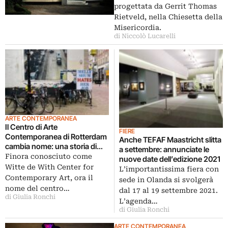
progettata da Gerrit Thomas
Rietveld, nella Chiesetta della
Misericordia.
di Niccolò Lucarelli
ARTE CONTEMPORANEA
Il Centro di Arte
FIERE
Contemporanea di Rotterdam
Anche TEFAF Maastricht slitta
cambia nome: una storia di
a settembre: annunciate le
decolonizzazione
Finora conosciuto come
nuove date dell’edizione 2021
Witte de With Center for
L’importantissima fiera con
Contemporary Art, ora il
sede in Olanda si svolgerà
nome del centro…
dal 17 al 19 settembre 2021.
di Giulia Ronchi
L’agenda…
di Giulia Ronchi
ARTE CONTEMPORANEA