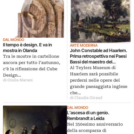
DAL MONDO
Il tempo è design. E va in
ARTE MODERNA
mostra in Olanda
John Constable ad Haarlem.
Prima retrospettiva nei Paesi
Tra le mostre in cartellone
Bassi del maestro del
ancora per tutto l’autunno,
romanticismo
Al Teylers Museum di
c’è la riflessione del Cube
Haarlem sarà possibile
Design…
perdersi nelle opere del
di Giulia Marani
grande paesaggista inglese
che…
di Claudia Giraud
DAL MONDO
L’ascesa di un genio.
Rembrandt a Leida
Nel 350esimo anniversario
della scomparsa di