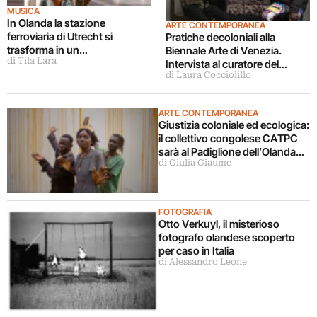
MUSICA
In Olanda la stazione
ARTE CONTEMPORANEA
ferroviaria di Utrecht si
Pratiche decoloniali alla
trasforma in un
Biennale Arte di Venezia.
di Tila Lara
laboratorio sonoro
Intervista al curatore del
di Laura Cocciolillo
Padiglione Olanda
ARTE CONTEMPORANEA
Giustizia coloniale ed ecologica:
il collettivo congolese CATPC
sarà al Padiglione dell’Olanda
di Giulia Giaume
alla Biennale Arte 2024
FOTOGRAFIA
Otto Verkuyl, il misterioso
fotografo olandese scoperto
per caso in Italia
di Alessandro Leone