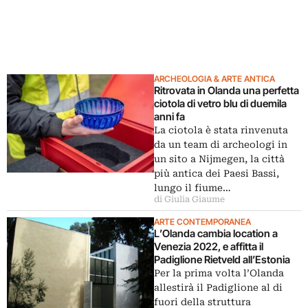
ARCHEOLOGIA & ARTE ANTICA
Ritrovata in Olanda una perfetta
ciotola di vetro blu di duemila
anni fa
La ciotola è stata rinvenuta
da un team di archeologi in
un sito a Nijmegen, la città
più antica dei Paesi Bassi,
lungo il fiume…
di Giulia Giaume
ARTE CONTEMPORANEA
L’Olanda cambia location a
Venezia 2022, e affitta il
Padiglione Rietveld all’Estonia
Per la prima volta l’Olanda
allestirà il Padiglione al di
fuori della struttura