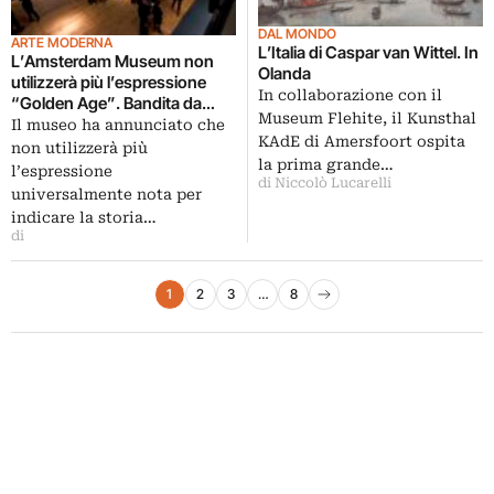
DAL MONDO
ARTE MODERNA
L’Italia di Caspar van Wittel. In
L’Amsterdam Museum non
Olanda
utilizzerà più l’espressione
In collaborazione con il
“Golden Age”. Bandita da
Museum Flehite, il Kunsthal
mostre e didascalie
Il museo ha annunciato che
KAdE di Amersfoort ospita
non utilizzerà più
la prima grande…
l’espressione
di Niccolò Lucarelli
universalmente nota per
indicare la storia…
di
Paginazione degli articoli
1
2
3
…
8
Pagina successiva