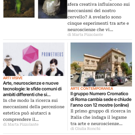
sfera creativa influiscono sui
meccanismi del nostro
cervello? A svelarlo sono
cinque esperimenti tra arte e
neuroscienze che vi…
di Marta Pizzolante
ARTI VISIVE
Arte, neuroscienze e nuove
tecnologie: le sfide comuni di
ARTE CONTEMPORANEA
Il gruppo Numero Cromatico
ambiti differenti che si
di Roma cambia sede e chiude
intrecciano
In che modo la ricerca sui
l’anno con 12 mostre (online)
meccanismi della percezione
Il primo gruppo di ricerca in
estetica può aiutarci a
Italia che indaga il legame
comprendere il…
tra arte e neuroscienze…
di Marta Pizzolante
di Giulia Ronchi