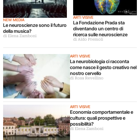
ARTI VISIVE
NEW MEDIA
La Fondazione Prada sta
Le neuroscienze sono il futuro
diventando un centro di
della musica?
ricerca sulle neuroscienze
di Elena Zamboni
di Aldo Premoli
ARTI VISIVE
La neurobiologia ci racconta
come nasce il gesto creativo nel
nostro cervello
di Rosa Revellino
ARTI VISIVE
Economia comportamentale e
cultura: quali prospettive e
possibilità?
di Elena Zamboni