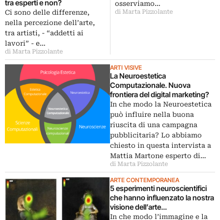
tra esperti e non?
osserviamo…
di Marta Pizzolante
Ci sono delle differenze,
nella percezione dell’arte,
tra artisti, - “addetti ai
lavori” - e…
di Marta Pizzolante
ARTI VISIVE
La Neuroestetica
Computazionale. Nuova
frontiera del digital marketing?
In che modo la Neuroestetica
può influire nella buona
riuscita di una campagna
pubblicitaria? Lo abbiamo
chiesto in questa intervista a
Mattia Martone esperto di…
di Marta Pizzolante
ARTE CONTEMPORANEA
5 esperimenti neuroscientifici
che hanno influenzato la nostra
visione dell’arte
contemporanea
In che modo l’immagine e la