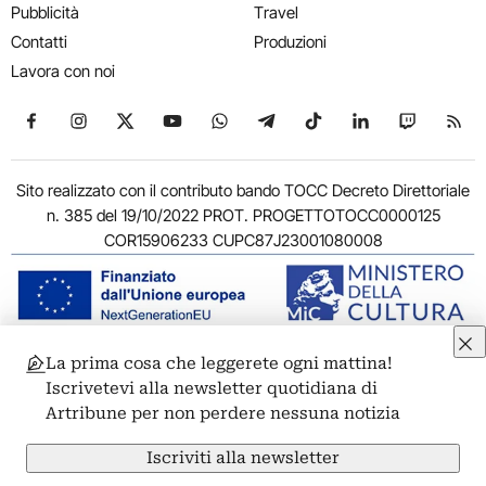
Pubblicità
Travel
Contatti
Produzioni
Lavora con noi
Seguici su Facebook
Seguici su Instagram
Seguici su X
Seguici su YouTube
Seguici su WhatsApp
Seguici su Telegram
Seguici su TikTok
Seguici su Link
Seguici su
Segui
Sito realizzato con il contributo bando TOCC Decreto Direttoriale
n. 385 del 19/10/2022 PROT. PROGETTOTOCC0000125
COR15906233 CUPC87J23001080008
La prima cosa che leggerete ogni mattina!
© 2011-2026 ARTRIBUNE srl – Corso Vittorio Emanuele II, 287 –
Iscrivetevi alla newsletter quotidiana di
00186 Roma - P.I. 11381581005
Artribune per non perdere nessuna notizia
Privacy: Responsabile della protezione dei dati personali
ARTRIBUNE srl – Corso Vittorio Emanuele II, 287 – 00186 Roma
Iscriviti alla newsletter
Termini e condizioni
Privacy Policy
Cookie Policy
Credits