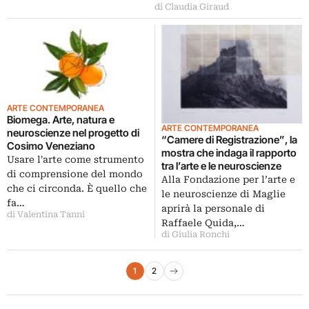
di Claudia Giraud
ARTE CONTEMPORANEA
Biomega. Arte, natura e
ARTE CONTEMPORANEA
neuroscienze nel progetto di
“Camere di Registrazione”, la
Cosimo Veneziano
mostra che indaga il rapporto
Usare l'arte come strumento
tra l’arte e le neuroscienze
di comprensione del mondo
Alla Fondazione per l’arte e
che ci circonda. È quello che
le neuroscienze di Maglie
fa…
aprirà la personale di
di Valentina Tanni
Raffaele Quida,…
di Giulia Ronchi
Paginazione degli articoli
1
2
Pagina successiva