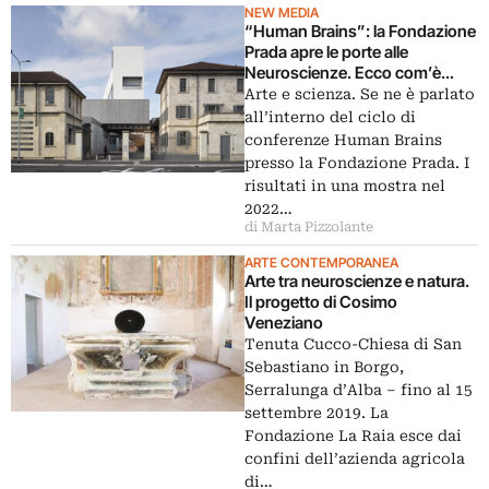
NEW MEDIA
“Human Brains”: la Fondazione
Prada apre le porte alle
Neuroscienze. Ecco com’è
andata
Arte e scienza. Se ne è parlato
all’interno del ciclo di
conferenze Human Brains
presso la Fondazione Prada. I
risultati in una mostra nel
2022…
di Marta Pizzolante
ARTE CONTEMPORANEA
Arte tra neuroscienze e natura.
Il progetto di Cosimo
Veneziano
Tenuta Cucco-Chiesa di San
Sebastiano in Borgo,
Serralunga d’Alba – fino al 15
settembre 2019. La
Fondazione La Raia esce dai
confini dell’azienda agricola
di…