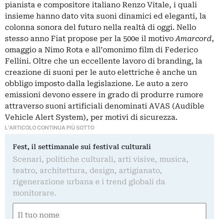
pianista e compositore italiano Renzo Vitale, i quali
insieme hanno dato vita suoni dinamici ed eleganti, la
colonna sonora del futuro nella realtà di oggi. Nello
stesso anno
Fiat
propose per la 500e il motivo
Amarcord
,
omaggio a Nimo Rota e all’omonimo film di Federico
Fellini. Oltre che un eccellente lavoro di branding, la
creazione di suoni per le auto elettriche è anche un
obbligo imposto dalla legislazione. Le auto a zero
emissioni devono essere in grado di produrre rumore
attraverso suoni artificiali denominati AVAS (Audible
Vehicle Alert System), per motivi di sicurezza.
L'ARTICOLO CONTINUA PIÙ SOTTO
Fest, il settimanale sui festival culturali
Scenari, politiche culturali, arti visive, musica,
teatro, architettura, design, artigianato,
rigenerazione urbana e i trend globali da
monitorare.
Nome