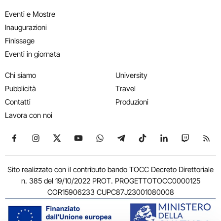
Eventi e Mostre
Inaugurazioni
Finissage
Eventi in giornata
Chi siamo
University
Pubblicità
Travel
Contatti
Produzioni
Lavora con noi
Seguici su Facebook
Seguici su Instagram
Seguici su X
Seguici su YouTube
Seguici su WhatsApp
Seguici su Telegram
Seguici su TikTok
Seguici su Link
Seguici su
Segui
Sito realizzato con il contributo bando TOCC Decreto Direttoriale
n. 385 del 19/10/2022 PROT. PROGETTOTOCC0000125
COR15906233 CUPC87J23001080008