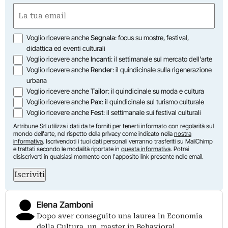
Nome
Email
(Obbligatorio)
Opzioni
Voglio ricevere anche
Segnala
: focus su mostre, festival,
didattica ed eventi culturali
Voglio ricevere anche
Incanti
: il settimanale sul mercato dell'arte
Voglio ricevere anche
Render
: il quindicinale sulla rigenerazione
urbana
Voglio ricevere anche
Tailor
: il quindicinale su moda e cultura
Voglio ricevere anche
Pax
: il quindicinale sul turismo culturale
Voglio ricevere anche
Fest
: il settimanale sui festival culturali
Artribune Srl utilizza i dati da te forniti per tenerti informato con regolarità sul
mondo dell'arte, nel rispetto della privacy come indicato nella
nostra
informativa
. Iscrivendoti i tuoi dati personali verranno trasferiti su MailChimp
e trattati secondo le modalità riportate in
questa informativa
. Potrai
disiscriverti in qualsiasi momento con l'apposito link presente nelle email.
Iscriviti
Elena Zamboni
Dopo aver conseguito una laurea in Economia
della Cultura, un master in Behavioral