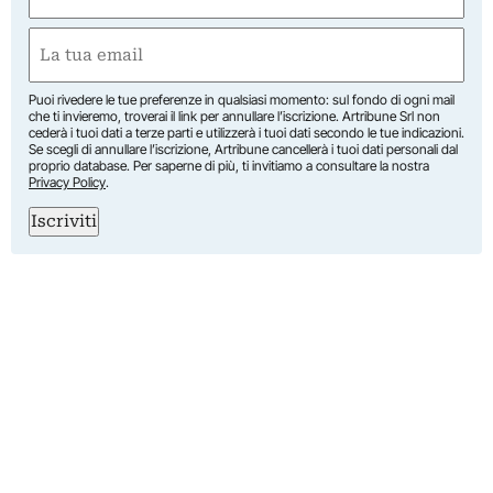
(Obbligatorio)
Nome
Email
(Obbligatorio)
Puoi rivedere le tue preferenze in qualsiasi momento: sul fondo di ogni mail
che ti invieremo, troverai il link per annullare l’iscrizione. Artribune Srl non
cederà i tuoi dati a terze parti e utilizzerà i tuoi dati secondo le tue indicazioni.
Se scegli di annullare l’iscrizione, Artribune cancellerà i tuoi dati personali dal
proprio database. Per saperne di più, ti invitiamo a consultare la nostra
Privacy Policy
.
Iscriviti