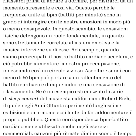
rilassarci prima di andare a dormire, per distrarci da un
momento stressante e così via. Questo perché le
frequenze unite ai bpm (battiti per minuto) sono in
grado di
interagire con le nostre emozioni
in modo più
o meno consapevole. In questo scambio, le sensazioni
fisiche detengono un ruolo fondamentale, in quanto
sono strettamente correlate alla sfera emotiva e la
musica interviene su di esse. Ad esempio, quando
siamo preoccupati, il nostro battito cardiaco accelera, e
ciò potrebbe aumentare la nostra preoccupazione,
innescando così un circolo vizioso. Ascoltare suoni con
meno di 60 bpm può portare a un rallentamento del
battito cardiaco e dunque indurre una sensazione di
rilassamento. Ne è un esempio estremizzato la serie
di
sleep concert
del musicista californiano
Robert Rich
,
il quale negli Anni Ottanta sperimentò lunghissime
esibizioni con armonie così lente da far addormentare il
proprio pubblico. Questa corrispondenza bpm-battito
cardiaco viene utilizzata anche negli esercizi
commerciali: canzoni più ritmate diminuiscono il tempo