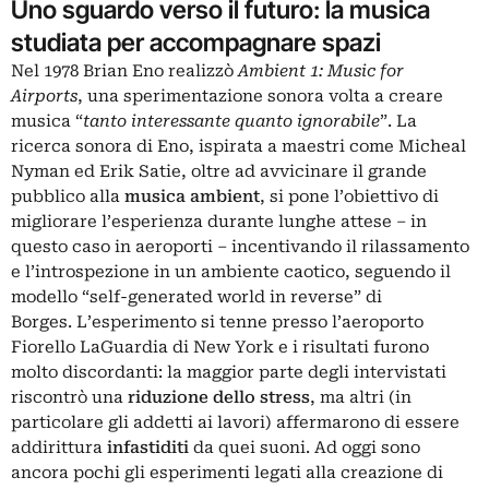
Uno sguardo verso il futuro: la musica
studiata per accompagnare spazi
Nel 1978
Brian Eno
realizzò
Ambient 1: Music for
Airports
, una sperimentazione sonora volta a creare
musica “
tanto interessante quanto ignorabile
”. La
ricerca sonora di Eno, ispirata a maestri come Micheal
Nyman ed Erik Satie, oltre ad avvicinare il grande
pubblico alla
musica ambient
, si pone l’obiettivo di
migliorare l’esperienza durante lunghe attese – in
questo caso in aeroporti – incentivando il rilassamento
e l’introspezione in un ambiente caotico, seguendo il
modello “self-generated world in reverse” di
Borges. L’esperimento si tenne presso l’aeroporto
Fiorello LaGuardia di New York e i risultati furono
molto discordanti: la maggior parte degli intervistati
riscontrò una
riduzione dello stress
, ma altri (in
particolare gli addetti ai lavori) affermarono di essere
addirittura
infastiditi
da quei suoni. Ad oggi sono
ancora pochi gli esperimenti legati alla creazione di