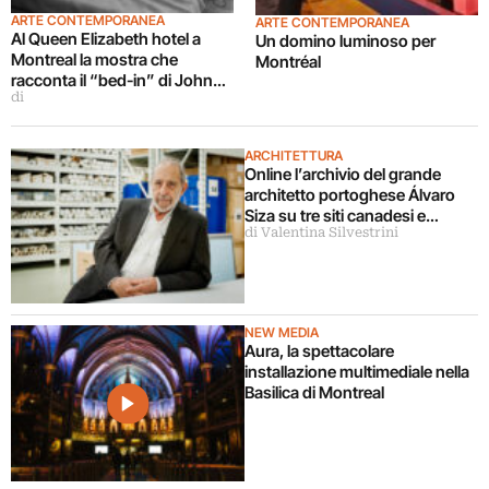
ARTE CONTEMPORANEA
ARTE CONTEMPORANEA
Al Queen Elizabeth hotel a
Un domino luminoso per
Montreal la mostra che
Montréal
racconta il “bed-in” di John
di
Lennon e Yoko Ono
ARCHITETTURA
Online l’archivio del grande
architetto portoghese Álvaro
Siza su tre siti canadesi e
di Valentina Silvestrini
portoghesi
NEW MEDIA
Aura, la spettacolare
installazione multimediale nella
Basilica di Montreal