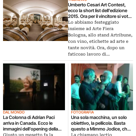
Umberto Cesari Art Contest,
ecco la short list dell’edizione
2015. Ora per il vincitore si vota
in rete: in palio una borsa di
Lo abbiamo festeggiato
studio e la preduzione
insieme ad Arte Fiera
dell’etichetta
Bologna, allo stand Artribune,
con vino, etichette ad arte e
tante novità. Ora, dopo un
faticoso lavoro di…
DAL MONDO
FOTOGRAFIA
La Colonna di Adrian Paci
Una sola macchina, un solo
arriva in Canada. Ecco le
obiettivo, la pellicola. Basta
immagini dell’opening della
questo a Mimmo Jodice, che
mostra al Musée d’art
in Triennale svela il suo modo
Giusto un mesetto fa la
La chiamano lectio