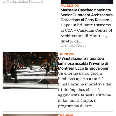
di Mariacristina Ferraioli
DAL MONDO
Maristella Casciato nominata
Senior Curator of Architectural
Collections al Getty Research
Institute di Los Angeles
Dopo un brillante trascorso
al CCA – Canadian Centre of
Architecture di Montreal,
diretto da…
di Emilia Giorgi
TRIBNEWS
Un’installazione interattiva
luminosa riscalda l’inverno di
Montréal. Ecco la nuova opera
di arte pubblica nella piazza
Un enorme parco giochi
Quartier des Spectacles
luminoso aperto a tutti è
l’installazione interattiva dal
titolo Impulse, che si è
aggiudicata la sesta edizione
di Luminothérapie, il
programma di arte…
TRIBNEWS