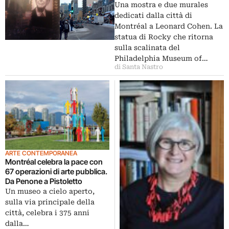
star
Una mostra e due murales
dedicati dalla città di
Montréal a Leonard Cohen. La
statua di Rocky che ritorna
sulla scalinata del
Philadelphia Museum of…
di Santa Nastro
ARTE CONTEMPORANEA
Montréal celebra la pace con
67 operazioni di arte pubblica.
Da Penone a Pistoletto
Un museo a cielo aperto,
sulla via principale della
città, celebra i 375 anni
dalla…