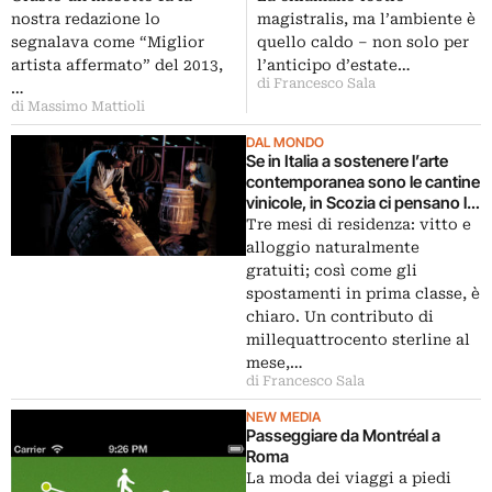
contemporain de Montréal
di fare fotografia:
nostra redazione lo
magistralis, ma l’ambiente è
chiacchierata a viso aperto
segnalava come “Miglior
quello caldo – non solo per
con Lella Costa e ospiti vari
artista affermato” del 2013,
l’anticipo d’estate…
di Francesco Sala
…
di Massimo Mattioli
DAL MONDO
Se in Italia a sostenere l’arte
contemporanea sono le cantine
vinicole, in Scozia ci pensano le
distillerie di whisky. Tre mesi di
Tre mesi di residenza: vitto e
residenza alla Glenfiddich per
alloggio naturalmente
otto artisti internazionali: prima
gratuiti; così come gli
scelta il canadese Daniel Barrow
spostamenti in prima classe, è
chiaro. Un contributo di
millequattrocento sterline al
mese,…
di Francesco Sala
NEW MEDIA
Passeggiare da Montréal a
Roma
La moda dei viaggi a piedi