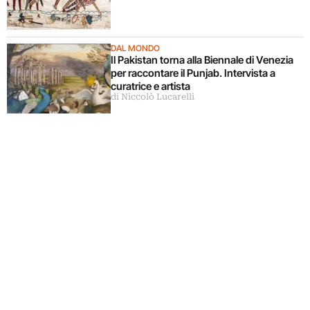
DAL MONDO
Il Pakistan torna alla Biennale di Venezia
per raccontare il Punjab. Intervista a
curatrice e artista
di Niccolò Lucarelli