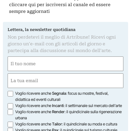
cliccare qui
per iscriversi al canale ed essere
sempre aggiornati
Lettera, la newsletter quotidiana
Non perdetevi il meglio di Artribune! Ricevi ogni
giorno un'e-mail con gli articoli del giorno e
partecipa alla discussione sul mondo dell'arte.
Nome
(Required)
First
Email
(Required)
Opzioni
Voglio ricevere anche
Segnala
: focus su mostre, festival,
didattica ed eventi culturali
Voglio ricevere anche
Incanti
: il settimanale sul mercato dell'arte
Voglio ricevere anche
Render
: il quindicinale sulla rigenerazione
urbana
Voglio ricevere anche
Tailor
: il quindicinale su moda e cultura
Voglio ricevere anche
Pax
: il quindicinale sul turismo culturale