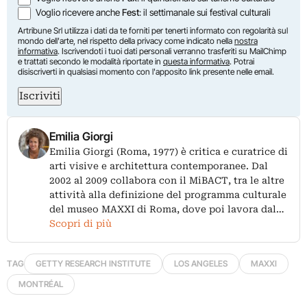
Voglio ricevere anche
Fest
: il settimanale sui festival culturali
Artribune Srl utilizza i dati da te forniti per tenerti informato con regolarità sul
mondo dell'arte, nel rispetto della privacy come indicato nella
nostra
informativa
. Iscrivendoti i tuoi dati personali verranno trasferiti su MailChimp
e trattati secondo le modalità riportate in
questa informativa
. Potrai
disiscriverti in qualsiasi momento con l'apposito link presente nelle email.
Iscriviti
Emilia Giorgi
Emilia Giorgi (Roma, 1977) è critica e curatrice di
arti visive e architettura contemporanee. Dal
2002 al 2009 collabora con il MiBACT, tra le altre
attività alla definizione del programma culturale
del museo MAXXI di Roma, dove poi lavora dal…
Scopri di più
TAG
GETTY RESEARCH INSTITUTE
LOS ANGELES
MAXXI
MONTRÉAL