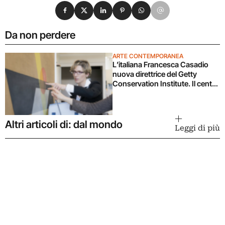
Condividi su Facebook
Condividi su X
Condividi su LinkedIn
Condividi su Pinterest
Condividi su WhatsApp
Condividi su Email
Da non perdere
ARTE CONTEMPORANEA
L’italiana Francesca Casadio
nuova direttrice del Getty
Conservation Institute. Il centro
più importante per la
conservazione del patrimonio
culturale
Altri articoli di: dal mondo
Leggi di più