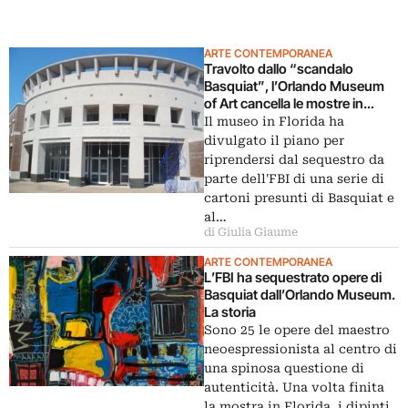
ARTE CONTEMPORANEA
Travolto dallo “scandalo
Basquiat”, l’Orlando Museum
of Art cancella le mostre in
programma
Il museo in Florida ha
divulgato il piano per
riprendersi dal sequestro da
parte dell'FBI di una serie di
cartoni presunti di Basquiat e
al…
di Giulia Giaume
ARTE CONTEMPORANEA
L’FBI ha sequestrato opere di
Basquiat dall’Orlando Museum.
La storia
Sono 25 le opere del maestro
neoespressionista al centro di
una spinosa questione di
autenticità. Una volta finita
la mostra in Florida, i dipinti