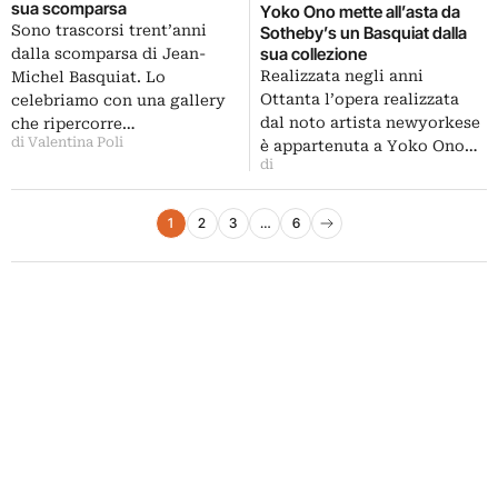
sua scomparsa
Yoko Ono mette all’asta da
Sono trascorsi trent’anni
Sotheby’s un Basquiat dalla
sua collezione
dalla scomparsa di Jean-
Realizzata negli anni
Michel Basquiat. Lo
Ottanta l’opera realizzata
celebriamo con una gallery
dal noto artista newyorkese
che ripercorre…
di Valentina Poli
è appartenuta a Yoko Ono…
di
Paginazione degli articoli
1
2
3
…
6
Pagina successiva