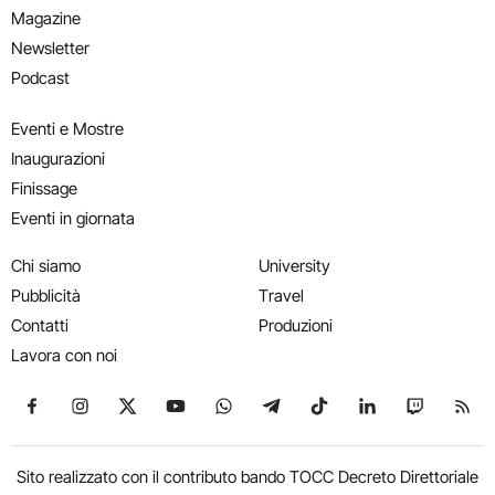
Magazine
Newsletter
Podcast
Eventi e Mostre
Inaugurazioni
Finissage
Eventi in giornata
Chi siamo
University
Pubblicità
Travel
Contatti
Produzioni
Lavora con noi
Seguici su Facebook
Seguici su Instagram
Seguici su X
Seguici su YouTube
Seguici su WhatsApp
Seguici su Telegram
Seguici su TikTok
Seguici su Link
Seguici su
Segui
Sito realizzato con il contributo bando TOCC Decreto Direttoriale