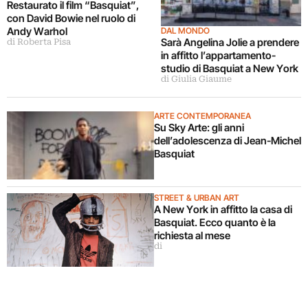
Restaurato il film “Basquiat”,
con David Bowie nel ruolo di
Andy Warhol
DAL MONDO
Sarà Angelina Jolie a prendere
di Roberta Pisa
in affitto l’appartamento-
studio di Basquiat a New York
di Giulia Giaume
ARTE CONTEMPORANEA
Su Sky Arte: gli anni
dell’adolescenza di Jean-Michel
Basquiat
STREET & URBAN ART
A New York in affitto la casa di
Basquiat. Ecco quanto è la
richiesta al mese
di