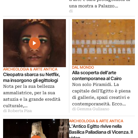
una mostra a Palazzo…
di
DAL MONDO
ARCHEOLOGIA & ARTE ANTICA
Alla scoperta dell’arte
Cleopatra sbarca su Netflix,
contemporanea al Cairo
ma insorgono gli egittologi
Non solo Piramidi. La
Nota per la sua bellezza
capitale dell'Egitto è piena
ammaliatrice, per la sua
di gallerie, spazi creativi e
astuzia e la grande eredità
contemporaneità. Ecco…
culturale,…
di Gemma Gulisano
di Roberta Pisa
ARCHEOLOGIA & ARTE ANTICA
L’Antico Egitto rivive nella
Basilica Palladiana di Vicenza. Il
video