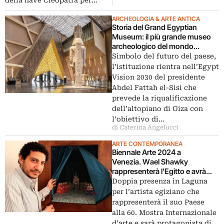
ARCHEOLOGIA & ARTE ANTICA
Storia del Grand Egyptian
Museum: il più grande museo
archeologico del mondo
inaugurato solo in parte
Simbolo del futuro del paese,
l’istituzione rientra nell’Egypt
Vision 2030 del presidente
Abdel Fattah el-Sisi che
prevede la riqualificazione
dell’altopiano di Giza con
l’obiettivo di…
di Caterina Angelucci
ARTE CONTEMPORANEA
Biennale Arte 2024 a
Venezia. Wael Shawky
rappresenterà l’Egitto e avrà
una mostra a Palazzo Grimani
Doppia presenza in Laguna
per l’artista egiziano che
rappresenterà il suo Paese
alla 60. Mostra Internazionale
d’arte e sarà protagonista di