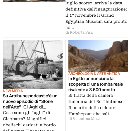
luglio scorso, arriva la data
definitiva dell’inaugurazione:
il 1° novembre il Grand
Egyptian Museum sarà pronto
ad…
di Roberta Pisa
ARCHEOLOGIA & ARTE ANTICA
In Egitto annunciano la
scoperta di una tomba reale
risalente a 3.500 anni fa
NEW MEDIA
Su Artribune podcast c’è un
Si tratta della camera
nuovo episodio di “Storie
funeraria del Re Thutmose
dell’Arte”. Gli Aghi di
II, marito della celebre
Cleopatra
Cosa sono gli “aghi” di
Hatshepsut che salì…
Cleopatra? Magnifici
di Valentina Muzi
obelischi caricati a bordo
della nave Cleopatra per…