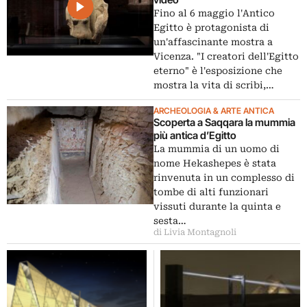
Fino al 6 maggio l'Antico
Egitto è protagonista di
un'affascinante mostra a
Vicenza. "I creatori dell'Egitto
eterno" è l'esposizione che
mostra la vita di scribi,…
ARCHEOLOGIA & ARTE ANTICA
Scoperta a Saqqara la mummia
più antica d’Egitto
La mummia di un uomo di
nome Hekashepes è stata
rinvenuta in un complesso di
tombe di alti funzionari
vissuti durante la quinta e
sesta…
di Livia Montagnoli