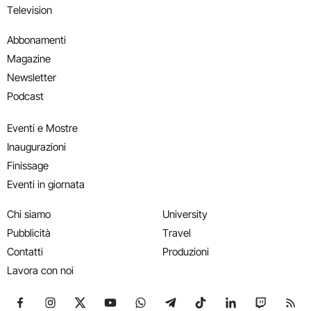
Television
Abbonamenti
Magazine
Newsletter
Podcast
Eventi e Mostre
Inaugurazioni
Finissage
Eventi in giornata
Chi siamo
University
Pubblicità
Travel
Contatti
Produzioni
Lavora con noi
Seguici su Facebook
Seguici su Instagram
Seguici su X
Seguici su YouTube
Seguici su WhatsApp
Seguici su Telegram
Seguici su TikTok
Seguici su Link
Seguici su
Segui