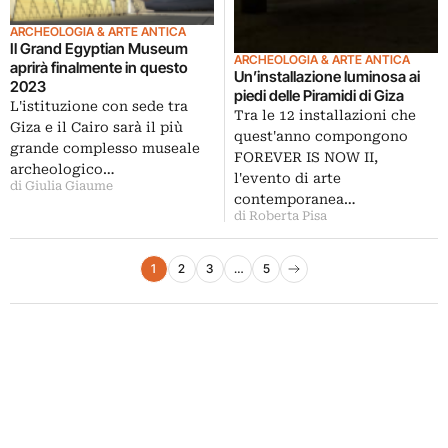
ARCHEOLOGIA & ARTE ANTICA
Il Grand Egyptian Museum
ARCHEOLOGIA & ARTE ANTICA
aprirà finalmente in questo
Un’installazione luminosa ai
2023
piedi delle Piramidi di Giza
L'istituzione con sede tra
Tra le 12 installazioni che
Giza e il Cairo sarà il più
quest'anno compongono
grande complesso museale
FOREVER IS NOW II,
archeologico…
l'evento di arte
di Giulia Giaume
contemporanea…
di Roberta Pisa
Paginazione degli articoli
1
2
3
…
5
Pagina successiva