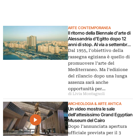
ARTE CONTEMPORANEA
Il ritorno della Biennale d’arte di
Alessandria d’Egitto dopo 12
anni di stop. Al via a settembre
2026
Dal 1955, l’obiettivo della
rassegna egiziana è quello di
promuovere l’arte del
Mediterraneo. Ma l’edizione
del rilancio dopo una lunga
assenza sarà anche
opportunità per…
di Livia Montagnoli
ARCHEOLOGIA & ARTE ANTICA
Un video mostra le sale
dell’attesissimo Grand Egyptian
Museum del Cairo
Dopo l’annunciata apertura
ufficiale prevista per il 3