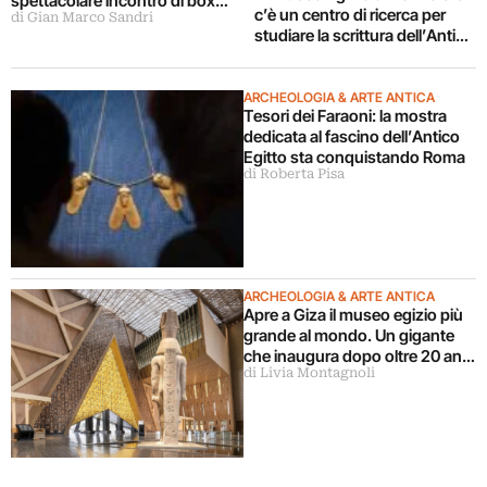
spettacolare incontro di boxe
c’è un centro di ricerca per
di Gian Marco Sandri
nell’area archeologica
studiare la scrittura dell’Antico
Egitto attraverso tremila anni
di storia
ARCHEOLOGIA & ARTE ANTICA
Tesori dei Faraoni: la mostra
dedicata al fascino dell’Antico
Egitto sta conquistando Roma
di Roberta Pisa
ARCHEOLOGIA & ARTE ANTICA
Apre a Giza il museo egizio più
grande al mondo. Un gigante
che inaugura dopo oltre 20 anni
di Livia Montagnoli
di attesa