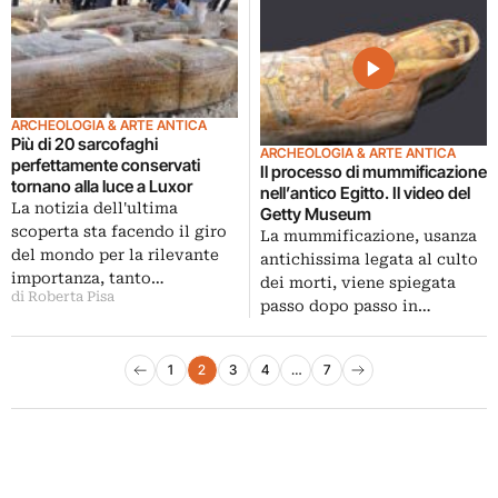
ARCHEOLOGIA & ARTE ANTICA
Più di 20 sarcofaghi
ARCHEOLOGIA & ARTE ANTICA
perfettamente conservati
Il processo di mummificazione
tornano alla luce a Luxor
nell’antico Egitto. Il video del
La notizia dell'ultima
Getty Museum
scoperta sta facendo il giro
La mummificazione, usanza
del mondo per la rilevante
antichissima legata al culto
importanza, tanto…
dei morti, viene spiegata
di Roberta Pisa
passo dopo passo in…
Paginazione degli articoli
1
2
3
4
…
7
Pagina precedente
Pagina successiva