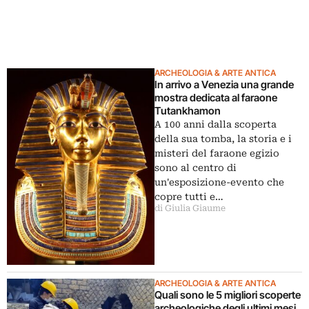
ARCHEOLOGIA & ARTE ANTICA
In arrivo a Venezia una grande
mostra dedicata al faraone
Tutankhamon
A 100 anni dalla scoperta
della sua tomba, la storia e i
misteri del faraone egizio
sono al centro di
un'esposizione-evento che
copre tutti e…
di Giulia Giaume
ARCHEOLOGIA & ARTE ANTICA
Quali sono le 5 migliori scoperte
archeologiche degli ultimi mesi