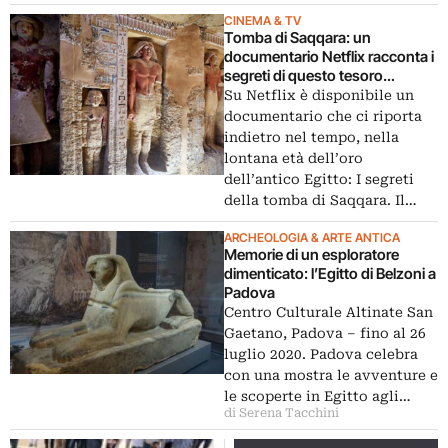
CINEMA & TV
Tomba di Saqqara: un
documentario Netflix racconta i
segreti di questo tesoro
dell’antico Egitto
Su Netflix è disponibile un
documentario che ci riporta
indietro nel tempo, nella
lontana età dell’oro
dell’antico Egitto: I segreti
della tomba di Saqqara. Il…
ARCHEOLOGIA & ARTE ANTICA
Memorie di un esploratore
dimenticato: l’Egitto di Belzoni a
Padova
Centro Culturale Altinate San
Gaetano, Padova – fino al 26
luglio 2020. Padova celebra
con una mostra le avventure e
le scoperte in Egitto agli…
di Serena Tacchini