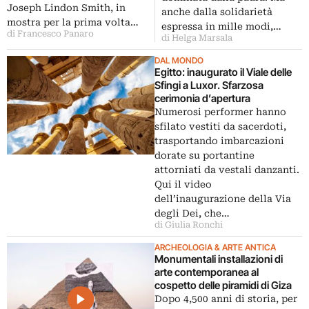
Joseph Lindon Smith, in
anche dalla solidarietà
mostra per la prima volta…
espressa in mille modi,…
di Francesco Panaro
di Helga Marsala
DAL MONDO
Egitto: inaugurato il Viale delle
Sfingi a Luxor. Sfarzosa
cerimonia d’apertura
Numerosi performer hanno
sfilato vestiti da sacerdoti,
trasportando imbarcazioni
dorate su portantine
attorniati da vestali danzanti.
Qui il video
dell’inaugurazione della Via
degli Dei, che…
di Giulia Ronchi
ARCHEOLOGIA & ARTE ANTICA
Monumentali installazioni di
arte contemporanea al
cospetto delle piramidi di Giza
Dopo 4,500 anni di storia, per