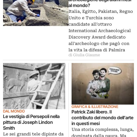
al mondo?
Italia, Egitto, Pakistan, Regno
Unito e Turchia sono
candidate all'ottavo
International Archaeological
Discovery Award dedicato
all'archeologo che pagò con
la vita la difesa di Palmira
di Giulia Giaume
GRAFICA & ILLUSTRAZIONE
DAL MONDO
Patrick Zaki libero. Il
Le vestigia di Persepoli nella
contributo del mondo dell’arte
pittura di Joseph Lindon
in questi mesi
Smith
Una storia complessa, lunga,
Le sei grandi tele dipinte da
dominata dalla paura. Ma