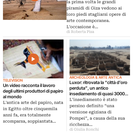
la prima volta le grandi
piramidi di Giza vedono ai
loro piedi stagliarsi opere di
arte contemporanea.
L'occasione è…
di Roberta Pisa
ARCHEOLOGIA & ARTE ANTICA
TELEVISION
Luxor: ritrovata la “città d’oro
Un video racconta il lavoro
perduta”, un antico
degli ultimi produttori di papiro
insediamento di quasi 3000
al mondo
anni fa
L’insediamento è stato
L'antica arte del papiro, nata
persino definito “una
in Egitto oltre cinquemila
versione egiziana di
anni fa, era totalmente
Pompei”, a causa della sua
scomparsa, soppiantata…
ricchezza…
di Giulia Ronchi