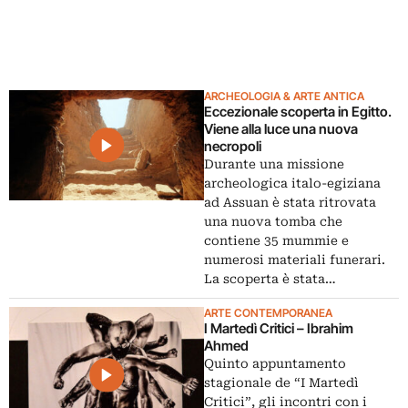
ARCHEOLOGIA & ARTE ANTICA
Eccezionale scoperta in Egitto.
Viene alla luce una nuova
necropoli
Durante una missione
archeologica italo-egiziana
ad Assuan è stata ritrovata
una nuova tomba che
contiene 35 mummie e
numerosi materiali funerari.
La scoperta è stata…
ARTE CONTEMPORANEA
I Martedì Critici – Ibrahim
Ahmed
Quinto appuntamento
stagionale de “I Martedì
Critici”, gli incontri con i