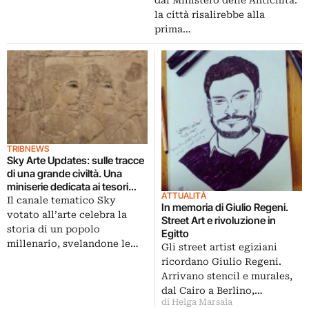
dal Ministero delle Antichità:
la città risalirebbe alla
prima…
TRIBNEWS
Sky Arte Updates: sulle tracce
di una grande civiltà. Una
miniserie dedicata ai tesori
ATTUALITÀ
dell’Antico Egitto
Il canale tematico Sky
In memoria di Giulio Regeni.
votato all’arte celebra la
Street Art e rivoluzione in
storia di un popolo
Egitto
millenario, svelandone le…
Gli street artist egiziani
ricordano Giulio Regeni.
Arrivano stencil e murales,
dal Cairo a Berlino,…
di Helga Marsala