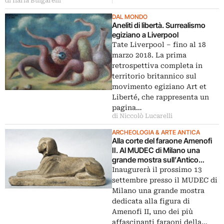
di Ilaria Bulgarelli
DAL MONDO
Aneliti di libertà. Surrealismo
egiziano a Liverpool
Tate Liverpool ‒ fino al 18
marzo 2018. La prima
retrospettiva completa in
territorio britannico sul
movimento egiziano Art et
Liberté, che rappresenta un
pagina…
di Niccolò Lucarelli
ARCHEOLOGIA & ARTE ANTICA
Alla corte del faraone Amenofi
II. Al MUDEC di Milano una
grande mostra sull’Antico
Egitto
Inaugurerà il prossimo 13
settembre presso il MUDEC di
Milano una grande mostra
dedicata alla figura di
Amenofi II, uno dei più
affascinanti faraoni della…