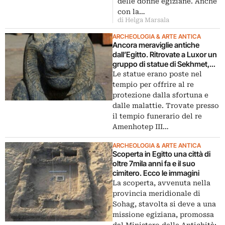
delle donne egiziane. Anche
con la…
di Helga Marsala
ARCHEOLOGIA & ARTE ANTICA
Ancora meraviglie antiche
dall’Egitto. Ritrovate a Luxor un
gruppo di statue di Sekhmet,
dea dalla testa di leone
Le statue erano poste nel
tempio per offrire al re
protezione dalla sfortuna e
dalle malattie. Trovate presso
il tempio funerario del re
Amenhotep III…
ARCHEOLOGIA & ARTE ANTICA
Scoperta in Egitto una città di
oltre 7mila anni fa e il suo
cimitero. Ecco le immagini
La scoperta, avvenuta nella
provincia meridionale di
Sohag, stavolta si deve a una
missione egiziana, promossa