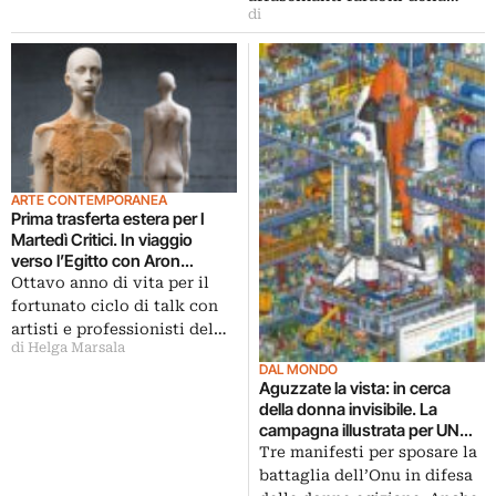
di
ARTE CONTEMPORANEA
Prima trasferta estera per I
Martedì Critici. In viaggio
verso l’Egitto con Aron
Demetz
Ottavo anno di vita per il
fortunato ciclo di talk con
artisti e professionisti del…
di Helga Marsala
DAL MONDO
Aguzzate la vista: in cerca
della donna invisibile. La
campagna illustrata per UN
Women Egypt
Tre manifesti per sposare la
battaglia dell’Onu in difesa