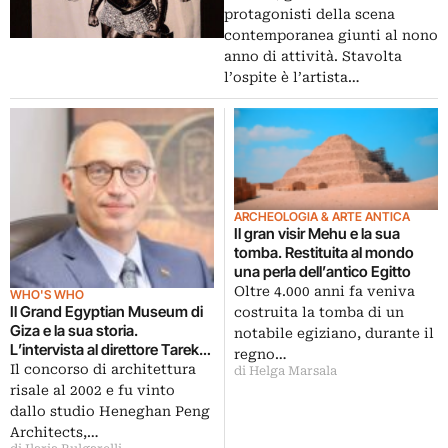
protagonisti della scena
contemporanea giunti al nono
anno di attività. Stavolta
l’ospite è l’artista…
ARCHEOLOGIA & ARTE ANTICA
Il gran visir Mehu e la sua
tomba. Restituita al mondo
una perla dell’antico Egitto
Oltre 4.000 anni fa veniva
WHO'S WHO
Il Grand Egyptian Museum di
costruita la tomba di un
Giza e la sua storia.
notabile egiziano, durante il
L’intervista al direttore Tarek
regno…
Tawfik
Il concorso di architettura
di Helga Marsala
risale al 2002 e fu vinto
dallo studio Heneghan Peng
Architects,…