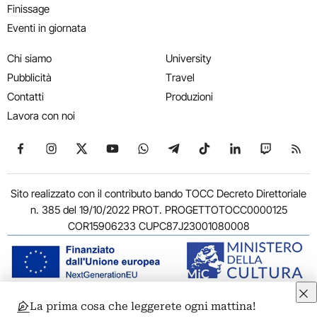
Finissage
Eventi in giornata
Chi siamo
University
Pubblicità
Travel
Contatti
Produzioni
Lavora con noi
Seguici su Facebook
Seguici su Instagram
Seguici su X
Seguici su YouTube
Seguici su WhatsApp
Seguici su Telegram
Seguici su TikTok
Seguici su Link
Seguici su
Segui
Sito realizzato con il contributo bando TOCC Decreto Direttoriale
n. 385 del 19/10/2022 PROT. PROGETTOTOCC0000125
COR15906233 CUPC87J23001080008
La prima cosa che leggerete ogni mattina!
© 2011-2026 ARTRIBUNE srl – Corso Vittorio Emanuele II, 287 –