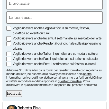
(Required)
First
Email
(Required)
Opzioni
Voglio ricevere anche
Segnala
: focus su mostre, festival,
didattica ed eventi culturali
Voglio ricevere anche
Incanti
: il settimanale sul mercato dell'arte
Voglio ricevere anche
Render
: il quindicinale sulla rigenerazione
urbana
Voglio ricevere anche
Tailor
: il quindicinale su moda e cultura
Voglio ricevere anche
Pax
: il quindicinale sul turismo culturale
Voglio ricevere anche
Fest
: il settimanale sui festival culturali
Artribune Srl utilizza i dati da te forniti per tenerti informato con regolarità sul
mondo dell'arte, nel rispetto della privacy come indicato nella
nostra
informativa
. Iscrivendoti i tuoi dati personali verranno trasferiti su MailChimp
e trattati secondo le modalità riportate in
questa informativa
. Potrai
disiscriverti in qualsiasi momento con l'apposito link presente nelle email.
Iscriviti
Roberta Pisa