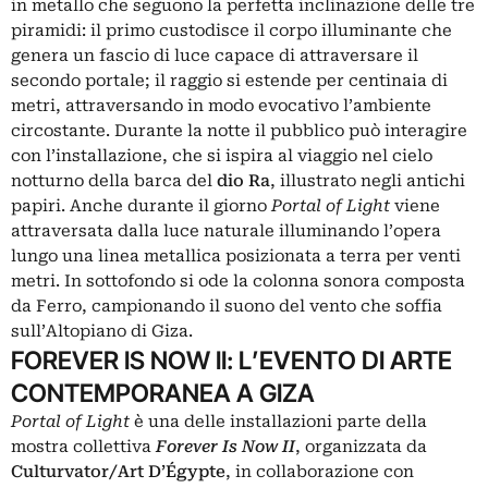
in metallo che seguono la perfetta inclinazione delle tre
piramidi: il primo custodisce il corpo illuminante che
genera un fascio di luce capace di attraversare il
secondo portale; il raggio si estende per centinaia di
metri, attraversando in modo evocativo l’ambiente
circostante. Durante la notte il pubblico può interagire
con l’installazione, che si ispira al viaggio nel cielo
notturno della barca del
dio Ra
, illustrato negli antichi
papiri. Anche durante il giorno
Portal of Light
viene
attraversata dalla luce naturale illuminando l’opera
lungo una linea metallica posizionata a terra per venti
metri. In sottofondo si ode la colonna sonora composta
da Ferro, campionando il suono del vento che soffia
sull’Altopiano di Giza.
FOREVER IS NOW II: L’EVENTO DI ARTE
CONTEMPORANEA A GIZA
Portal of Light
è una delle installazioni parte della
mostra collettiva
Forever Is Now II
, organizzata da
Culturvator/Art D’Égypte
, in collaborazione con