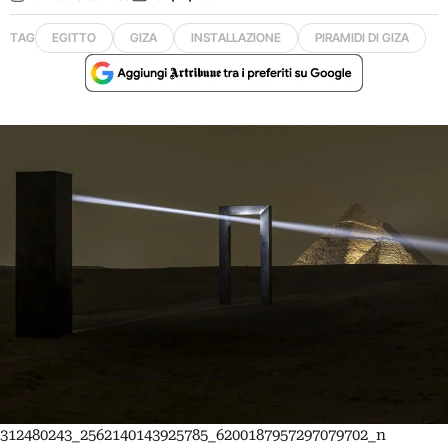
TAG
EGITTO
GIZA
INSTALLAZIONE
PIRAMIDI DI GIZA
312480243_2562140143925785_6200187957297079702_n