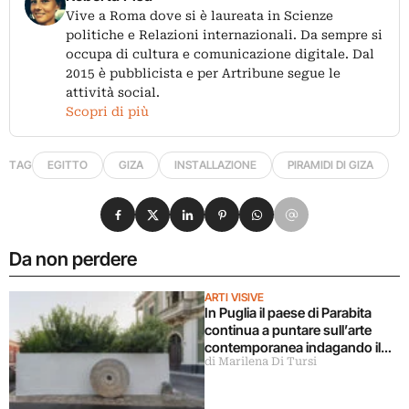
Vive a Roma dove si è laureata in Scienze
politiche e Relazioni internazionali. Da sempre si
occupa di cultura e comunicazione digitale. Dal
2015 è pubblicista e per Artribune segue le
attività social.
Scopri di più
TAG
EGITTO
GIZA
INSTALLAZIONE
PIRAMIDI DI GIZA
Condividi su Facebook
Condividi su X
Condividi su LinkedIn
Condividi su Pinterest
Condividi su WhatsApp
Condividi su Email
Da non perdere
ARTI VISIVE
In Puglia il paese di Parabita
continua a puntare sull’arte
contemporanea indagando il
di Marilena Di Tursi
sottosuolo