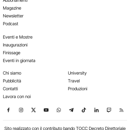
Abbonamenti
Magazine
Newsletter
Podcast
Eventi e Mostre
Inaugurazioni
Finissage
Eventi in giornata
Chi siamo
University
Pubblicità
Travel
Contatti
Produzioni
Lavora con noi
Seguici su Facebook
Seguici su Instagram
Seguici su X
Seguici su YouTube
Seguici su WhatsApp
Seguici su Telegram
Seguici su TikTok
Seguici su Link
Seguici su
Segui
Sito realizzato con il contributo bando TOCC Decreto Direttoriale