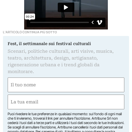
L'ARTICOLO CONTINUA PIÙ SOTTO
Fest, il settimanale sui festival culturali
Scenari, politiche culturali, arti visive, musica,
teatro, architettura, design, artigianato,
rigenerazione urbana e i trend globali da
monitorare.
Nome
(Required)
First
Email
(Required)
Puoi rivedere le tue preferenze in qualsiasi momento: sul fondo di ogni mail
che ti invieremo, troverai il link per annullare l’iscrizione. Artribune Srl non
cederà i tuoi dati a terze parti e utilizzerà i tuoi dati secondo le tue indicazioni.
Se scegli di annullare l’iscrizione, Artribune cancellerà i tuoi dati personali dal
proprio database. Per saperne di più, ti invitiamo a consultare la nostra