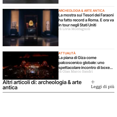
ARCHEOLOGIA & ARTE ANTICA
La mostra sui Tesori dei Faraoni
ha fatto record a Roma. E ora va
in tour negli Stati Uniti
di Livia Montagnoli
ATTUALITÀ
La piana di Giza come
palcoscenico globale: uno
spettacolare incontro di boxe
di Gian Marco Sandri
nell’area archeologica
Altri articoli di: archeologia & arte
antica
Leggi di più