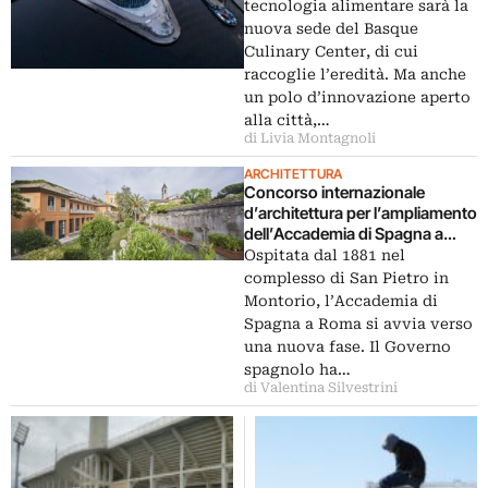
tecnologia alimentare sarà la
nuova sede del Basque
Culinary Center, di cui
raccoglie l’eredità. Ma anche
un polo d’innovazione aperto
alla città,…
di Livia Montagnoli
ARCHITETTURA
Concorso internazionale
d’architettura per l’ampliamento
dell’Accademia di Spagna a
Roma
Ospitata dal 1881 nel
complesso di San Pietro in
Montorio, l’Accademia di
Spagna a Roma si avvia verso
una nuova fase. Il Governo
spagnolo ha…
di Valentina Silvestrini