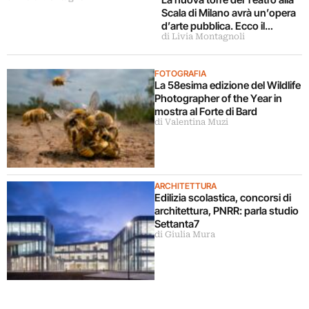
Scala di Milano avrà un’opera
d’arte pubblica. Ecco il
di Livia Montagnoli
concorso
FOTOGRAFIA
La 58esima edizione del Wildlife
Photographer of the Year in
mostra al Forte di Bard
di Valentina Muzi
ARCHITETTURA
Edilizia scolastica, concorsi di
architettura, PNRR: parla studio
Settanta7
di Giulia Mura