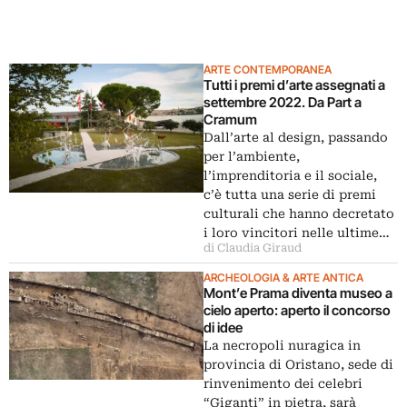
ARTE CONTEMPORANEA
Tutti i premi d’arte assegnati a
settembre 2022. Da Part a
Cramum
Dall’arte al design, passando
per l’ambiente,
l’imprenditoria e il sociale,
c’è tutta una serie di premi
culturali che hanno decretato
i loro vincitori nelle ultime…
di Claudia Giraud
ARCHEOLOGIA & ARTE ANTICA
Mont’e Prama diventa museo a
cielo aperto: aperto il concorso
di idee
La necropoli nuragica in
provincia di Oristano, sede di
rinvenimento dei celebri
“Giganti” in pietra, sarà