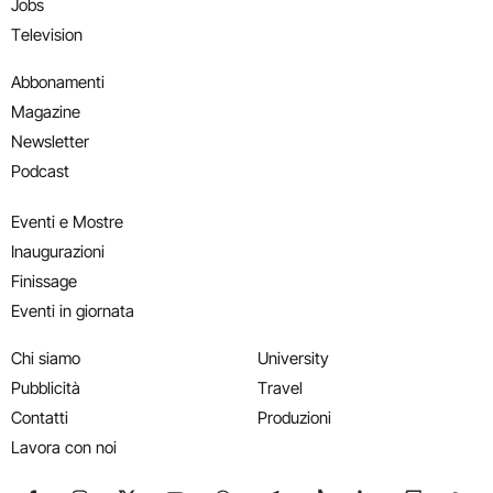
Jobs
Television
Abbonamenti
Magazine
Newsletter
Podcast
Eventi e Mostre
Inaugurazioni
Finissage
Eventi in giornata
Chi siamo
University
Pubblicità
Travel
Contatti
Produzioni
Lavora con noi
Seguici su Facebook
Seguici su Instagram
Seguici su X
Seguici su YouTube
Seguici su WhatsApp
Seguici su Telegram
Seguici su TikTok
Seguici su Link
Seguici su
Segui