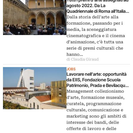
agosto 2022. Da La
Quadriennale di Roma all’Italian
Council
Dalla storia dell’arte alla
formazione, passando per i
media, la sceneggiatura
cinematografica e il cinema
d’animazione, c’è tutta una
serie di premi culturali che
hanno…
di Claudia Giraud
JOBS
Lavorare nell’arte: opportunità
da EIIS, Fondazione Scuola
Patrimonio, Prada e Bevilacqua
La Masa
Management collezionismo
d’arte, formazione museale,
curatela, programmazione
culturale, comunicazione e
marketing sono gli ambiti di
interesse dei bandi, delle
offerte di lavoro e delle