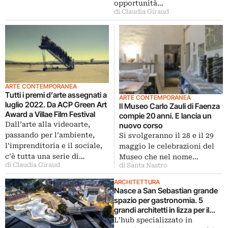
opportunità…
di Claudia Giraud
ARTE CONTEMPORANEA
Tutti i premi d’arte assegnati a
ARTE CONTEMPORANEA
luglio 2022. Da ACP Green Art
Il Museo Carlo Zauli di Faenza
Award a Villae Film Festival
compie 20 anni. E lancia un
Dall’arte alla videoarte,
nuovo corso
passando per l’ambiente,
Si svolgeranno il 28 e il 29
l’imprenditoria e il sociale,
maggio le celebrazioni del
c’è tutta una serie di…
Museo che nel nome…
di Claudia Giraud
di Santa Nastro
ARCHITETTURA
Nasce a San Sebastian grande
spazio per gastronomia. 5
grandi architetti in lizza per il
progetto
L’hub specializzato in