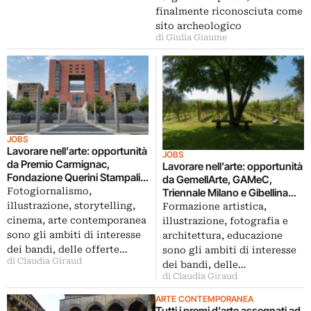
finalmente riconosciuta come
sito archeologico
di Giulia Giaume
JOBS
Lavorare nell’arte: opportunità
JOBS
da Premio Carmignac,
Lavorare nell’arte: opportunità
Fondazione Querini Stampalia,
da GemellArte, GAMeC,
Milano-Bicocca
Fotogiornalismo,
Triennale Milano e Gibellina
Photoroad
illustrazione, storytelling,
Formazione artistica,
cinema, arte contemporanea
illustrazione, fotografia e
sono gli ambiti di interesse
architettura, educazione
dei bandi, delle offerte…
sono gli ambiti di interesse
di Claudia Giraud
dei bandi, delle…
di Claudia Giraud
ARTE CONTEMPORANEA
Tutti i premi d’arte assegnati ad