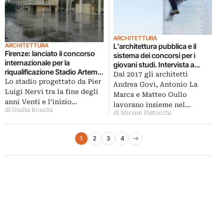
ARCHITETTURA
ARCHITETTURA
L’architettura pubblica e il
Firenze: lanciato il concorso
sistema dei concorsi per i
internazionale per la
giovani studi. Intervista a
riqualificazione Stadio Artemio
Superspatial
Dal 2017 gli architetti
Franchi
Lo stadio progettato da Pier
Andrea Govi, Antonio La
Luigi Nervi tra la fine degli
Marca e Matteo Gullo
anni Venti e l’inizio…
lavorano insieme nel…
di Giulia Ronchi
di Miriam Pistocchi
Paginazione degli articoli
1
2
3
4
Pagina successiva