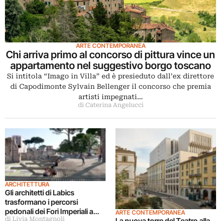
ARTE CONTEMPORANEA
Chi arriva primo al concorso di pittura vince un
appartamento nel suggestivo borgo toscano
Si intitola “Imago in Villa” ed è presieduto dall’ex direttore
di Capodimonte Sylvain Bellenger il concorso che premia
artisti impegnati…
di Caterina Angelucci
ARCHITETTURA
Gli architetti di Labics
trasformano i percorsi
pedonali dei Fori Imperiali a
ARTE CONTEMPORANEA
di Livia Montagnoli
Roma
La nuova torre del Teatro alla