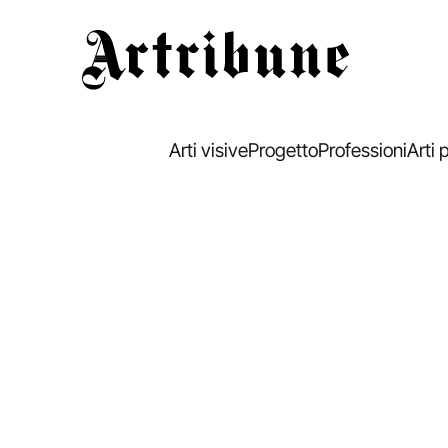
Artribune
Arti visive
Progetto
Professioni
Arti 