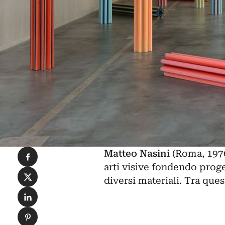
Condividi su Facebook
Matteo Nasini
(Roma, 1976)
arti visive fondendo proge
Condividi su X
diversi materiali. Tra que
Condividi su LinkedIn
Condividi su Pinterest