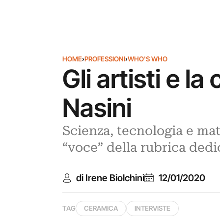
HOME
›
PROFESSIONI
›
WHO'S WHO
Gli artisti e l
Nasini
Scienza, tecnologia e mat
“voce” della rubrica dedic
di Irene Biolchini
12/01/2020
TAG
CERAMICA
INTERVISTE