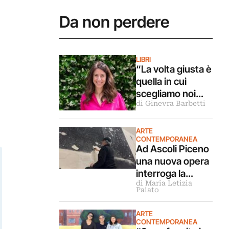
Da non perdere
LIBRI
“La volta giusta è
quella in cui
scegliamo noi
di Ginevra Barbetti
stessi”.
Intervista alla
scrittrice
ARTE
CONTEMPORANEA
Lorenza Gentile
Ad Ascoli Piceno
una nuova opera
interroga la
di Maria Letizia
Sibilla. Intervista
Paiato
all’artista Omar
Galliani
ARTE
CONTEMPORANEA