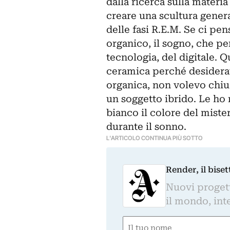
dalla ricerca sulla mater
creare una scultura gener
delle fasi R.E.M. Se ci pe
organico, il sogno, che pe
tecnologia, del digitale. 
ceramica perché desiderav
organica, non volevo chiu
un soggetto ibrido. Le ho 
bianco il colore del mister
durante il sonno.
L'ARTICOLO CONTINUA PIÙ SOTTO
Render, il bise
Nuovi progetti
il mondo, inte
Nome