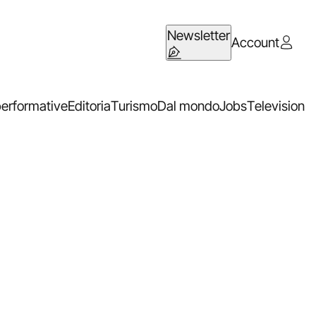
Newsletter
Account
performative
Editoria
Turismo
Dal mondo
Jobs
Television