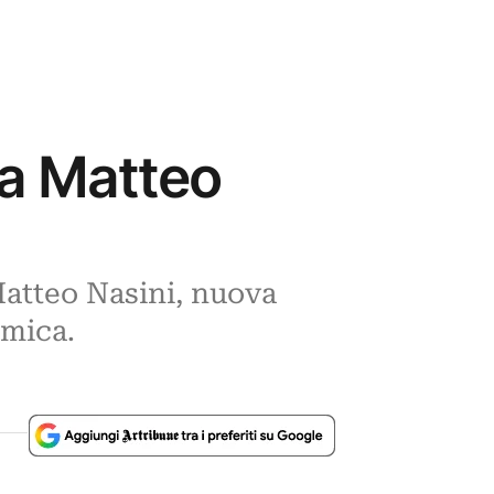
a a Matteo
Matteo Nasini, nuova
amica.