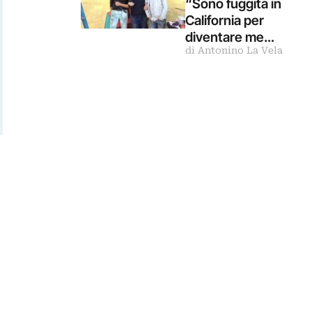
“Sono fuggita in
California per
diventare me
di Antonino La Vela
stessa”.
Intervista a
Christina
Schlesinger
delle Guerrilla Girl
s