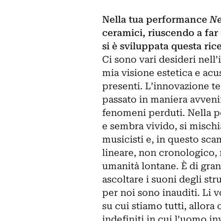
Nella tua performance
Ne
ceramici, riuscendo a fa
si è sviluppata questa ric
Ci sono vari desideri nell’
mia visione estetica e acus
presenti. L’innovazione te
passato in maniera avveniri
fenomeni perduti. Nella p
e sembra vivido, si mischi
musicisti e, in questo sc
lineare, non cronologico,
umanità lontane. È di gra
ascoltare i suoni degli str
per noi sono inauditi. Li vo
su cui stiamo tutti, allor
indefiniti in cui l’uomo 