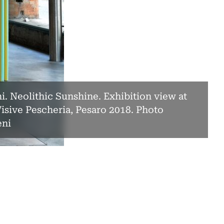
i. Neolithic Sunshine. Exhibition view at
Visive Pescheria, Pesaro 2018. Photo
eni