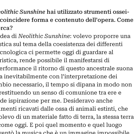
olithic Sunshine
hai utilizzato strumenti ossei-
r coincidere forma e contenuto dell’opera. Come
erca?
idea di
Neolithic Sunshine
: volevo proporre una
tica sul tema della coesistenza dei differenti
cnologica ci permette oggi di guardare al
stica, rende possibile il manifestarsi di
erformance il ritorno di questo ancestrale suona
a inevitabilmente con l’interpretazione dei
ambio necessario, il tempo si dipana in modo non
 restituendo un senso di comunione tra ere e
nde ispirazione per me. Desideravo anche
umenti ricavati dalle ossa di animali estinti, che
levo di un materiale fatto di terra, la stessa terra
a come oggi. E poi quel momento e quel luogo
inventò la musica che è un immagine impossibile