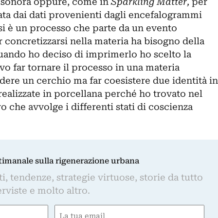
ia sonora oppure, come in
Sparkling Matter,
per
ata dai dati provenienti dagli encefalogrammi
nsi è un processo che parte da un evento
r concretizzarsi nella materia ha bisogno della
Quando ho deciso di imprimerlo ho scelto la
o far tornare il processo in una materia
dere un cerchio ma far coesistere due identità in
realizzate in porcellana perché ho trovato nel
o che avvolge i differenti stati di coscienza
ttimanale sulla rigenerazione urbana
, tendenze, strategie virtuose, storie da tutto
rviste e molto altro.
Email