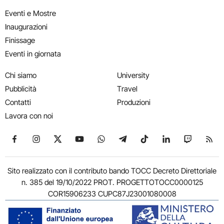
Eventi e Mostre
Inaugurazioni
Finissage
Eventi in giornata
Chi siamo
University
Pubblicità
Travel
Contatti
Produzioni
Lavora con noi
Seguici su Facebook
Seguici su Instagram
Seguici su X
Seguici su YouTube
Seguici su WhatsApp
Seguici su Telegram
Seguici su TikTok
Seguici su Link
Seguici su
Segui
Sito realizzato con il contributo bando TOCC Decreto Direttoriale
n. 385 del 19/10/2022 PROT. PROGETTOTOCC0000125
COR15906233 CUPC87J23001080008