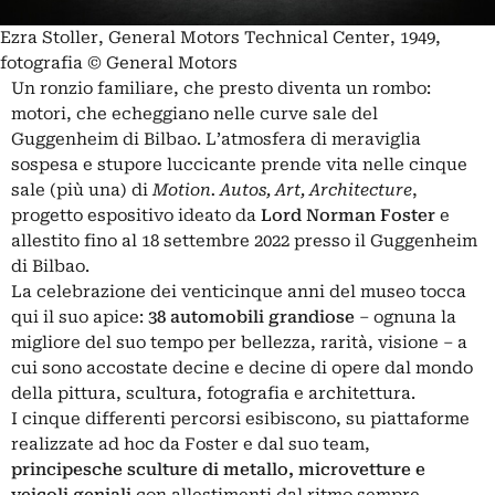
Ezra Stoller, General Motors Technical Center, 1949,
fotografia © General Motors
Un ronzio familiare, che presto diventa un rombo:
motori, che echeggiano nelle curve sale del
Guggenheim
di Bilbao. L’atmosfera di meraviglia
sospesa e stupore luccicante prende vita nelle cinque
sale (più una) di
Motion. Autos, Art, Architecture
,
progetto espositivo ideato da
Lord Norman Foster
e
allestito fino al 18 settembre 2022 presso il
Guggenheim
di Bilbao.
La celebrazione dei venticinque anni del museo tocca
qui il suo apice:
38 automobili grandiose
‒ ognuna la
migliore del suo tempo per bellezza, rarità, visione ‒ a
cui sono accostate decine e decine di opere dal mondo
della pittura, scultura, fotografia e architettura.
I cinque differenti percorsi esibiscono, su piattaforme
realizzate ad hoc da Foster e dal suo team,
principesche sculture di metallo, microvetture e
veicoli geniali
con allestimenti dal ritmo sempre