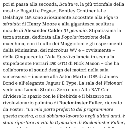
poi si passa alla seconda,
Sculture,
la più trionfale della
mostra: Bugatti e Pegaso, Bentley Continental e
Delahaye 165 sono ariosamente accostate alla
Figura
sdraiata
di
Henry Moore
e alla gigantesca scultura
mobile di
Alexander Calder
31 gennaio.
Stipatissima la
terza stanza, dedicata alla
Popolarizzazione
della
macchina, con il culto dei Maggioloni e gli esperimenti
della Minissima, dei microbus WV e ‒ ovviamente ‒
della Cinquecento. L’ala
Sportiva
lancia in scena la
stupefacente Ferrari 250 GTO di Nick Mason ‒ che ha
collaborato al sound design dei motori nella sala
successiva ‒ insieme alla Aston Martin DB5 di James
Bond e all’elegante Jaguar E Type. La sala dei
Visionari
vede una Lancia Stratos Zero e una Alfa BAT Car
dividere lo spazio con le Firebirds e il bizzarro ma
rivoluzionario pulmino di
Buckminster Fuller
, ricreato
da Foster. “
La mia parte preferita del programmare
questa mostra, a cui abbiamo lavorato negli ultimi anni, è
stata riportare in vita la Dymaxion di Buckminster Fuller,