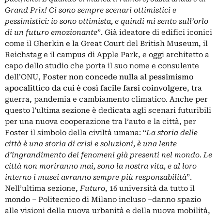
Grand Prix! Ci sono sempre scenari ottimistici e
pessimistici: io sono ottimista, e quindi mi sento sull’orlo
di un futuro emozionante
”. Già ideatore di edifici iconici
come il
Gherkin
e la Great Court del British Museum, il
Reichstag e il campus di
Apple Park
, e oggi architetto a
capo dello studio che porta il suo nome e consulente
dell’ONU,
Foster non concede nulla al pessimismo
apocalittico da cui è così facile farsi coinvolgere
, tra
guerra, pandemia e cambiamento climatico. Anche per
questo l’ultima sezione è dedicata agli scenari futuribili
per una nuova cooperazione tra l’auto e la città, per
Foster il simbolo della civiltà umana: “
La storia delle
città è una storia di crisi e soluzioni, è una lente
d’ingrandimento dei fenomeni già presenti nel mondo. Le
città non moriranno mai, sono la nostra vita, e al loro
interno i musei avranno sempre più responsabilità
”.
Nell’ultima sezione,
Futuro
, 16 università da tutto il
mondo ‒ Politecnico di Milano incluso ‒danno spazio
alle visioni della nuova urbanità e della nuova mobilità,