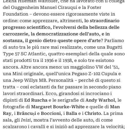
Lekha Hileman Waitoller, che ha lavorato con il collega
del Guggenheim Manuel Cirauqui e la Foster
Foundation ‒ devono essere rigorosamente viste in
ordine: come apprezzare, altrimenti,
lo straordinario
progresso scientifico, l’evolversi della bellezza delle
carrozzerie, la democratizzazione dell’auto, e in
sostanza, il genio dietro queste opere d’arte
? Parliamo
di auto tra le più rare mai realizzate, come una Bugatti
Type 57 SC Atlantic, quattro esemplari della quale sono
stati prodotti tra il 1936 e il 1938, e solo tre esistono
ancora. Altre ancora meno: un maggiolino VW del ’51,
una Mini originale, quell’unica Pegaso Z-102 Cupula e
una Jeep Willys MB. Personalità ‒ perché di questo si
tratta ‒ così eclatanti da far passare in secondo piano
lavori straordinari. Ecco, girandosi si incrociano i
dipinti di
Ed Ruscha
e le serigrafie di
Andy Warhol
, le
fotografie di
Margaret Bourke-White
e quelle di
Man
Ray
, i
Brâncuși
e
Boccioni
, i
Balla
e i
Christo
. La prima
sala, gli
Inizi
, mostra l’avvento delle auto, di come
scalzarono i cavalli e si iniziò ad apprezzare la velocità;