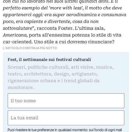
con cui ho lavorato nei suoi ultimi quindici anni. È il
perfetto esempio del ‘more with less’, il motto che deve
appartenerci oggi: era super aerodinamica e consumava
poco, era capiente e divertente, cosa da non
sottovalutare
”, racconta Foster. L’ultima sala,
Americana,
porta all’ennesima potenza lo stile di vita
car-oriented. Uno stile a cui dovremo rinunciare?
L'ARTICOLO CONTINUA PIÙ SOTTO
Fest, il settimanale sui festival culturali
Scenari, politiche culturali, arti visive, musica,
teatro, architettura, design, artigianato,
rigenerazione urbana e i trend globali da
monitorare.
Nome
(Required)
First
Email
(Required)
Puoi rivedere le tue preferenze in qualsiasi momento: sul fondo di ogni mail