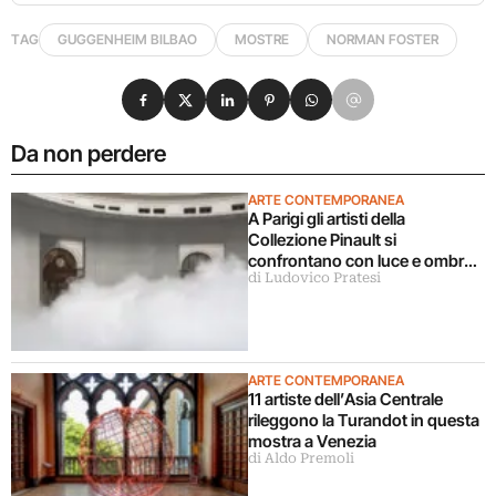
TAG
GUGGENHEIM BILBAO
MOSTRE
NORMAN FOSTER
Condividi su Facebook
Condividi su X
Condividi su LinkedIn
Condividi su Pinterest
Condividi su WhatsApp
Condividi su Email
Da non perdere
ARTE CONTEMPORANEA
A Parigi gli artisti della
Collezione Pinault si
confrontano con luce e ombra
di Ludovico Pratesi
in una grande mostra
ARTE CONTEMPORANEA
11 artiste dell’Asia Centrale
rileggono la Turandot in questa
mostra a Venezia
di Aldo Premoli