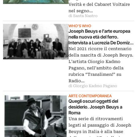
Verità e del Cabaret Voltaire
nel segno…
di Santa Nastro
WHO'S WHO
Joseph Beuys e l’arte europea
nella nuova età del ferro.
Intervista a Lucrezia De Domizio
Durini
Nel 2021 ricorre il centenario
della nascita di Joseph Beuys.
L’artista Giorgio Kadmo
Pagano, nell’ambito della
rubrica “Translimen!” su
Radio…
di Giorgio Kadmo Pagano
ARTE CONTEMPORANEA
Quegli oscuri oggetti del
desiderio. Joseph Beuys a
Roma
Una serie di ritrovamenti
legati al passaggio di Joseph
Beuys in Italia è alla base