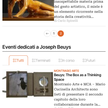
insospettabile materia prima
del gesto artistico, il miele è
un elemento ricorrente nella
storia della creatività…
di Carlo Spinelli
Navigazione articoli
1
2
Pagina precedente
Eventi dedicati a Joseph Beuys
Tutti
Terminati
In corso
Futuri
MONTRASIO ARTE
Beuys: The Box as a Thinking
Space
Montrasio Arte e MCA – Mario
Cucinella Architects sono
lieti di presentare il secondo
capitolo della loro
collaborazione durante la…