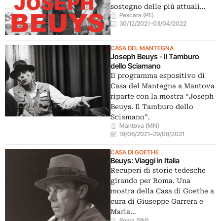
sostegno delle più attuali…
Pescara (PE)
30/12/2021
–
03/04/2022
CASA DEL MANTEGNA
Joseph Beuys - Il Tamburo
dello Sciamano
Il programma espositivo di
Casa del Mantegna a Mantova
riparte con la mostra “Joseph
Beuys. Il Tamburo dello
Sciamano”.
Mantova (MN)
18/06/2021
–
29/08/2021
CASA DI GOETHE
Beuys: Viaggi in Italia
Recuperi di storie tedesche
girando per Roma. Una
mostra della Casa di Goethe a
cura di Giuseppe Garrera e
Maria…
Roma (RM)