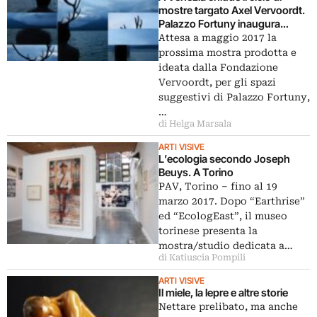
mostre targato Axel Vervoordt.
Palazzo Fortuny inaugura
Intuition
Attesa a maggio 2017 la
prossima mostra prodotta e
ideata dalla Fondazione
Vervoordt, per gli spazi
suggestivi di Palazzo Fortuny,
…
di Helga Marsala
ARTI VISIVE
L’ecologia secondo Joseph
Beuys. A Torino
PAV, Torino – fino al 19
marzo 2017. Dopo “Earthrise”
ed “EcologEast”, il museo
torinese presenta la
mostra/studio dedicata a…
di Katiuscia Pompili
ARTI VISIVE
Il miele, la lepre e altre storie
Nettare prelibato, ma anche