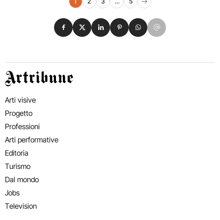
Navigazione eventi
1
2
3
…
5
Pagina successiva
Condividi su Facebook
Condividi su X
Condividi su LinkedIn
Condividi su Pinterest
Condividi su WhatsApp
Condividi su Email
Artribune
Arti visive
Progetto
Professioni
Arti performative
Editoria
Turismo
Dal mondo
Jobs
Television