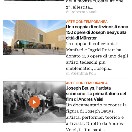
della mostra “Costellazione
2”, allestita…
di Roberta Vanali
ARTE CONTEMPORANEA
Una coppia di collezionisti dona
150 opere di Joseph Beuys alla
città di Münster
La coppia di collezionisti
Manfred e Ingrid Rotert ha
donato 150 opere di uno degli
artisti tedeschi più
emblematici, Joseph…
di Valentina Poli
ARTE CONTEMPORANEA
Joseph Beuys, l’artista
sciamano. La prima italiana del
film di Andres Veiel
Un documentario racconta la
figura di Joseph Beuys,
artista, performer, teorico e
attivista. Diretto da Andres
Veiel, il film sarà…