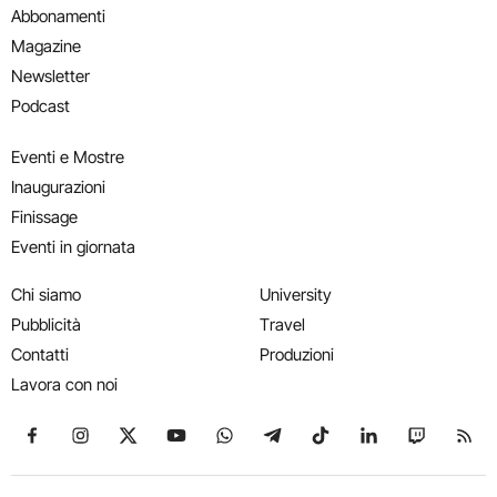
Abbonamenti
Magazine
Newsletter
Podcast
Eventi e Mostre
Inaugurazioni
Finissage
Eventi in giornata
Chi siamo
University
Pubblicità
Travel
Contatti
Produzioni
Lavora con noi
Seguici su Facebook
Seguici su Instagram
Seguici su X
Seguici su YouTube
Seguici su WhatsApp
Seguici su Telegram
Seguici su TikTok
Seguici su Link
Seguici su
Segui