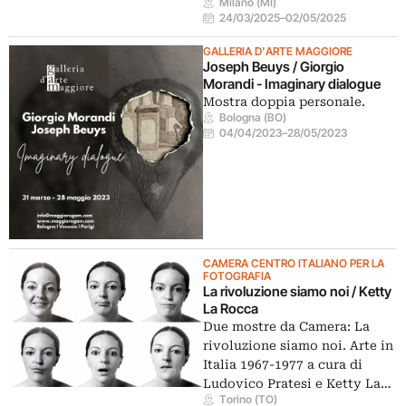
Milano (MI)
24/03/2025
–
02/05/2025
GALLERIA D'ARTE MAGGIORE
Joseph Beuys / Giorgio
Morandi - Imaginary dialogue
Mostra doppia personale.
Bologna (BO)
04/04/2023
–
28/05/2023
CAMERA CENTRO ITALIANO PER LA
FOTOGRAFIA
La rivoluzione siamo noi / Ketty
La Rocca
Due mostre da Camera: La
rivoluzione siamo noi. Arte in
Italia 1967-1977 a cura di
Ludovico Pratesi e Ketty La…
Torino (TO)