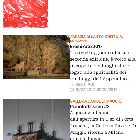
ABBAZIA DI SANTO SPIRITO AL
MORRONE
Eremi Arte 2017
Il progetto, giunto alla sua
seconda edizione, è volto alla
riscoperta dei luoghi storici
legati alla spiritualità dei
romitaggi dell’Appennino…
Badia (AQ)
15/07/2017
–
30/09/2017
GALLERIA DAVIDE DI MAGGIO
Pianofortissimo #2
A quasi vent’anni
dall’apertura in C.so di Porta
Romana, la Galleria Davide Di
Maggio ritorna a Milano,
dopo la lunga…