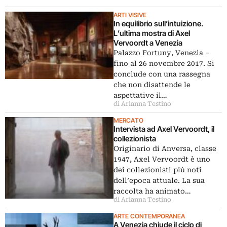
ARTI VISIVE
In equilibrio sull’intuizione.
L’ultima mostra di Axel
Vervoordt a Venezia
Palazzo Fortuny, Venezia ‒
fino al 26 novembre 2017. Si
conclude con una rassegna
che non disattende le
aspettative il…
di Arianna Testino
MERCATO
Intervista ad Axel Vervoordt, il
collezionista
Originario di Anversa, classe
1947, Axel Vervoordt è uno
dei collezionisti più noti
dell’epoca attuale. La sua
raccolta ha animato…
di Arianna Testino
ARTE CONTEMPORANEA
A Venezia chiude il ciclo di