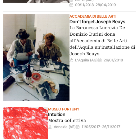
09/11/2018
–
28/04/2019
ACCADEMIA DI BELLE ARTI
Don't forget Joseph Beuys
La Baronessa Lucrezia De
Domizio Durini dona
all’Accademia di Belle Arti
dell’Aquila un’installazione di
Joseph Beuys.
L'Aquila (AQ)
26/01/2018
MUSEO FORTUNY
Intuition
Mostra collettiva
Venezia (VE)
11/05/2017
–
26/11/2017