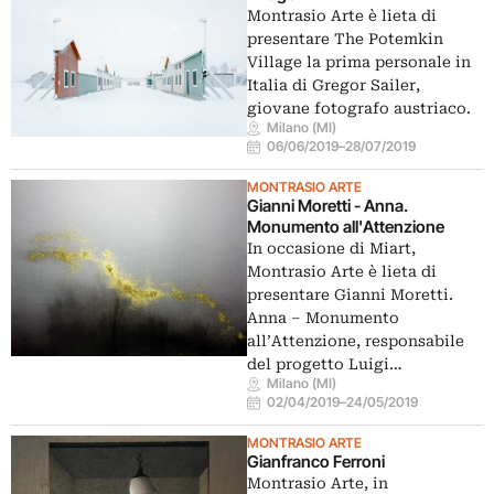
Montrasio Arte è lieta di
presentare The Potemkin
Village la prima personale in
Italia di Gregor Sailer,
giovane fotografo austriaco.
Milano (MI)
06/06/2019
–
28/07/2019
MONTRASIO ARTE
Gianni Moretti - Anna.
Monumento all'Attenzione
In occasione di Miart,
Montrasio Arte è lieta di
presentare Gianni Moretti.
Anna – Monumento
all’Attenzione, responsabile
del progetto Luigi…
Milano (MI)
02/04/2019
–
24/05/2019
MONTRASIO ARTE
Gianfranco Ferroni
Montrasio Arte, in