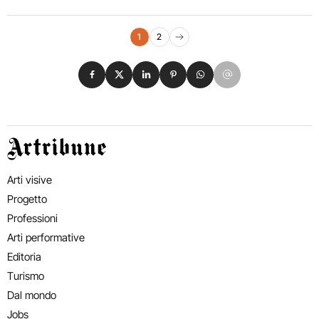
Navigazione eventi
1
2
Pagina successiva
Condividi su Facebook
Condividi su X
Condividi su LinkedIn
Condividi su Pinterest
Condividi su WhatsApp
Condividi su Email
Artribune
Arti visive
Progetto
Professioni
Arti performative
Editoria
Turismo
Dal mondo
Jobs