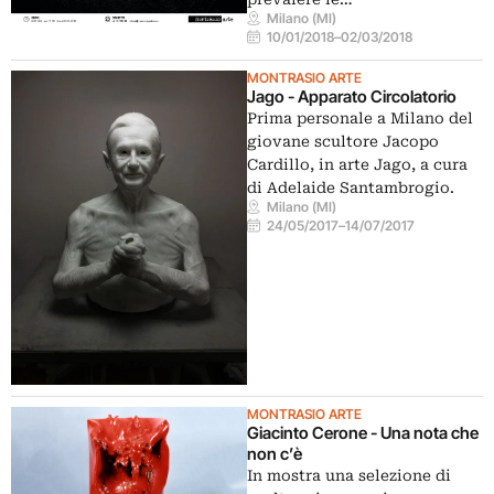
Milano (MI)
10/01/2018
–
02/03/2018
MONTRASIO ARTE
Jago - Apparato Circolatorio
Prima personale a Milano del
giovane scultore Jacopo
Cardillo, in arte Jago, a cura
di Adelaide Santambrogio.
Milano (MI)
24/05/2017
–
14/07/2017
MONTRASIO ARTE
Giacinto Cerone - Una nota che
non c’è
In mostra una selezione di