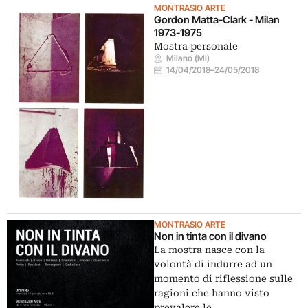
MONTRASIO ARTE
Gordon Matta-Clark - Milan
1973-1975
Mostra personale
Milano (MI)
14/04/2018
–
24/05/2018
MONTRASIO ARTE
Non in tinta con il divano
La mostra nasce con la
volontà di indurre ad un
momento di riflessione sulle
ragioni che hanno visto
prevalere le…