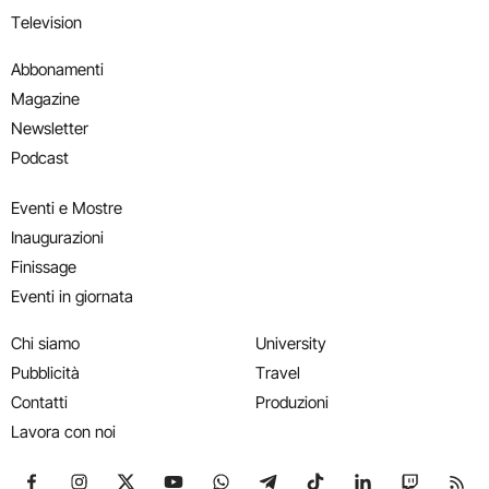
Television
Abbonamenti
Magazine
Newsletter
Podcast
Eventi e Mostre
Inaugurazioni
Finissage
Eventi in giornata
Chi siamo
University
Pubblicità
Travel
Contatti
Produzioni
Lavora con noi
Seguici su Facebook
Seguici su Instagram
Seguici su X
Seguici su YouTube
Seguici su WhatsApp
Seguici su Telegram
Seguici su TikTok
Seguici su Link
Seguici su
Segui