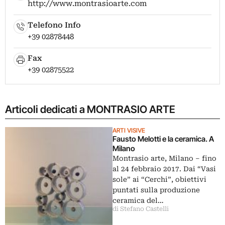
http://www.montrasioarte.com
Telefono Info
+39 02878448
Fax
+39 02875522
Articoli dedicati a MONTRASIO ARTE
ARTI VISIVE
Fausto Melotti e la ceramica. A
Milano
Montrasio arte, Milano – fino
al 24 febbraio 2017. Dai “Vasi
sole” ai “Cerchi”, obiettivi
puntati sulla produzione
ceramica del…
di Stefano Castelli