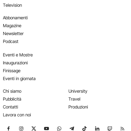
Television
Abbonamenti
Magazine
Newsletter
Podcast
Eventi e Mostre
Inaugurazioni
Finissage
Eventi in giornata
Chi siamo
University
Pubblicità
Travel
Contatti
Produzioni
Lavora con noi
Seguici su Facebook
Seguici su Instagram
Seguici su X
Seguici su YouTube
Seguici su WhatsApp
Seguici su Telegram
Seguici su TikTok
Seguici su Link
Seguici su
Segui