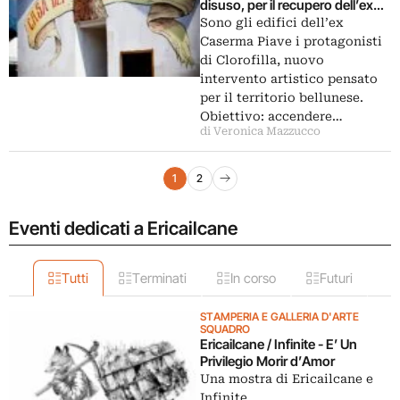
disuso, per il recupero dell’ex
Caserma Piave. Le foto dei
Sono gli edifici dell’ex
murales
Caserma Piave i protagonisti
di Clorofilla, nuovo
intervento artistico pensato
per il territorio bellunese.
Obiettivo: accendere…
di Veronica Mazzucco
Navigazione articoli
1
2
Pagina successiva
Eventi dedicati a Ericailcane
Tutti
Terminati
In corso
Futuri
STAMPERIA E GALLERIA D'ARTE
SQUADRO
Ericailcane / Infinite - E’ Un
Privilegio Morir d’Amor
Una mostra di Ericailcane e
Infinite.