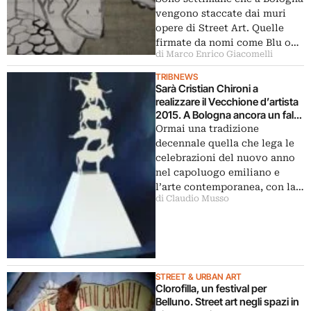
vengono staccate dai muri
opere di Street Art. Quelle
firmate da nomi come Blu o…
di Marco Enrico Giacomelli
TRIBNEWS
Sarà Cristian Chironi a
realizzare il Vecchione d’artista
2015. A Bologna ancora un falò
di Capodanno con l’arte
Ormai una tradizione
contemporanea
decennale quella che lega le
celebrazioni del nuovo anno
nel capoluogo emiliano e
l’arte contemporanea, con la…
di Claudio Musso
STREET & URBAN ART
Clorofilla, un festival per
Belluno. Street art negli spazi in