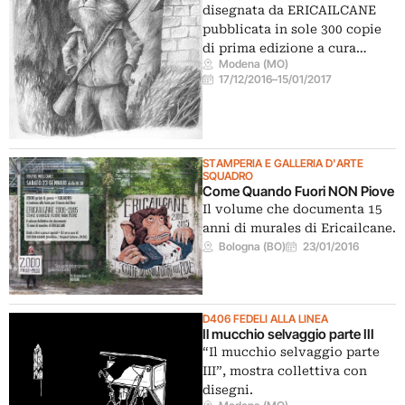
disegnata da ERICAILCANE
pubblicata in sole 300 copie
di prima edizione a cura…
Modena (MO)
17/12/2016
–
15/01/2017
STAMPERIA E GALLERIA D'ARTE
SQUADRO
Come Quando Fuori NON Piove
Il volume che documenta 15
anni di murales di Ericailcane.
Bologna (BO)
23/01/2016
D406 FEDELI ALLA LINEA
Il mucchio selvaggio parte III
“Il mucchio selvaggio parte
III”, mostra collettiva con
disegni.