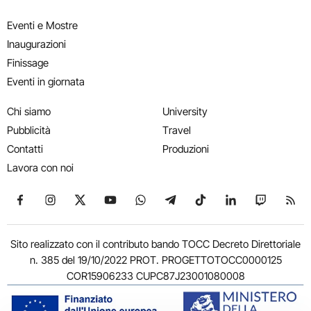
Eventi e Mostre
Inaugurazioni
Finissage
Eventi in giornata
Chi siamo
University
Pubblicità
Travel
Contatti
Produzioni
Lavora con noi
Seguici su Facebook
Seguici su Instagram
Seguici su X
Seguici su YouTube
Seguici su WhatsApp
Seguici su Telegram
Seguici su TikTok
Seguici su Link
Seguici su
Segui
Sito realizzato con il contributo bando TOCC Decreto Direttoriale
n. 385 del 19/10/2022 PROT. PROGETTOTOCC0000125
COR15906233 CUPC87J23001080008