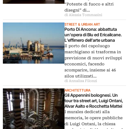
“Potente di fuoco e altri
disegni” di…
di Alessia Tommasini
STREET & URBAN ART
Porto Di Ancona: abbattuta
un’opera di Blu ed Ericailcane.
L’effimero dell’arte urbana
Il porto del capoluogo
marchigiano si trasforma in
previsione di nuovi sviluppi
economici, facendo
scomparire, insieme ai 46
silos utilizzati…
di Annalisa Filonzi
ARCHITETTURA
Gli Appennini bolognesi. Un
tour tra street art, Luigi Ontani,
Alvar Aalto e Rocchetta Mattei
I murales dedicati alla
memoria, le opere pubbliche
di Luigi Ontani, la chiesa