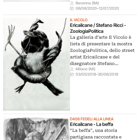
Ravenna (RA)
06/06/2020
–
12/07/2020
IL VICOLO
Ericailcane / Stefano Ricci -
ZoologiaPolitica
La galleria d’arte Il Vicolo è
lieta di presentare la mostra
ZoologiaPolitica, dello street
artist Ericailcane e del
disegnatore Stefano…
Milano (MI)
03/05/2018
–
30/06/2018
D406 FEDELI ALLA LINEA
Ericailcane - La beffa
“La beffa”, una storia
partigiana raccontata e