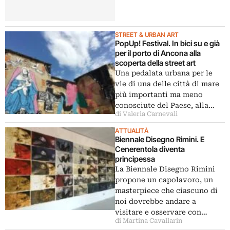
STREET & URBAN ART
PopUp! Festival. In bici su e già
per il porto di Ancona alla
scoperta della street art
Una pedalata urbana per le
vie di una delle città di mare
più importanti ma meno
conosciute del Paese, alla…
di Valeria Carnevali
ATTUALITÀ
Biennale Disegno Rimini. E
Cenerentola diventa
principessa
La Biennale Disegno Rimini
propone un capolavoro, un
masterpiece che ciascuno di
noi dovrebbe andare a
visitare e osservare con…
di Martina Cavallarin