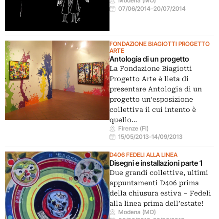
Modena (MO)
07/06/2014
–
20/07/2014
FONDAZIONE BIAGIOTTI PROGETTO
ARTE
Antologia di un progetto
La Fondazione Biagiotti
Progetto Arte è lieta di
presentare Antologia di un
progetto un’esposizione
collettiva il cui intento è
quello…
Firenze (FI)
15/05/2013
–
14/09/2013
D406 FEDELI ALLA LINEA
Disegni e installazioni parte 1
Due grandi collettive, ultimi
appuntamenti D406 prima
della chiusura estiva – Fedeli
alla linea prima dell’estate!
Modena (MO)