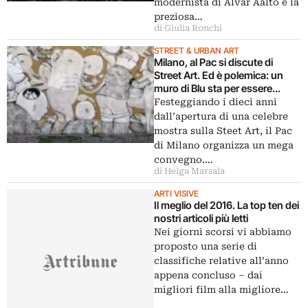
modernista di Alvar Aalto e la
preziosa…
di Giulia Ronchi
STREET & URBAN ART
Milano, al Pac si discute di
Street Art. Ed è polemica: un
muro di Blu sta per essere
cancellato?
Festeggiando i dieci anni
dall’apertura di una celebre
mostra sulla Steet Art, il Pac
di Milano organizza un mega
convegno.…
di Helga Marsala
ARTI VISIVE
Il meglio del 2016. La top ten dei
nostri articoli più letti
Nei giorni scorsi vi abbiamo
proposto una serie di
classifiche relative all’anno
appena concluso – dai
migliori film alla migliore…