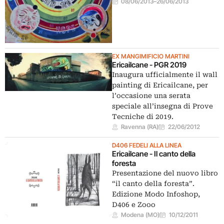
08/06/2013
–
26/06/2013
EX MANGIMIFICIO MARTINI
Ericailcane - PGR 2019
Inaugura ufficialmente il wall
painting di Ericailcane, per
l’occasione una serata
speciale all’insegna di Prove
Tecniche di 2019.
Ravenna (RA)
22/06/2012
D406 FEDELI ALLA LINEA
Ericailcane - Il canto della
foresta
Presentazione del nuovo libro
“il canto della foresta”.
Edizione Modo Infoshop,
D406 e Zooo
Modena (MO)
10/12/2011