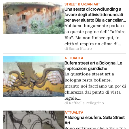
STREET & URBAN ART
Una serata di crowdfunding a
favore degli attivisti denunciati
per aver aiutato Blu a cancellare
i graffiti a Bologna. Luci e ombre
Abbiamo lungamente parlato
di una vicenda italiana
su queste pagine dell’ “affaire
Blu”. Ma non finisce qui, in
città si respira un clima di…
di Santa Nastro
ATTUALITÀ
Bufera street art a Bologna. Le
implicazioni giuridiche
La questione street art a
Bologna resta bollente.
Intanto noi facciamo un po’ di
chiarezza dal punto di vista
legale.…
di Raffaella Pellegrino
ATTUALITÀ
A Bologna è bufera. Sulla Street
Art
Sono settimane che a Bologna